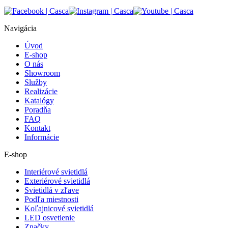
Navigácia
Úvod
E-shop
O nás
Showroom
Služby
Realizácie
Katalógy
Poradňa
FAQ
Kontakt
Informácie
E-shop
Interiérové svietidlá
Exteriérové svietidlá
Svietidlá v zľave
Podľa miestnosti
Koľajnicové svietidlá
LED osvetlenie
Značky