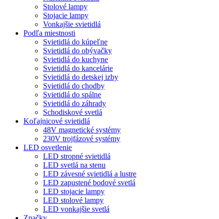
Stolové lampy
Stojacie lampy
Vonkajšie svietidlá
Podľa miestnosti
Svietidlá do kúpeľne
Svietidlá do obývačky
Svietidlá do kuchyne
Svietidlá do kancelárie
Svietidlá do detskej izby
Svietidlá do chodby
Svietidlá do spálne
Svietidlá do záhrady
Schodiskové svetlá
Koľajnicové svietidlá
48V magnetické systémy
230V trojfázové systémy
LED osvetlenie
LED stropné svietidlá
LED svetlá na stenu
LED závesné svietidlá a lustre
LED zapustené bodové svetlá
LED stojacie lampy
LED stolové lampy
LED vonkajšie svetlá
Značky