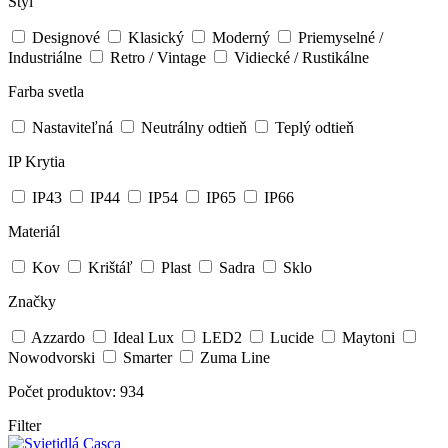
Štýl
Designové
Klasický
Moderný
Priemyselné /
Industriálne
Retro / Vintage
Vidiecké / Rustikálne
Farba svetla
Nastaviteľná
Neutrálny odtieň
Teplý odtieň
IP Krytia
IP43
IP44
IP54
IP65
IP66
Materiál
Kov
Krištáľ
Plast
Sadra
Sklo
Značky
Azzardo
Ideal Lux
LED2
Lucide
Maytoni
Nowodvorski
Smarter
Zuma Line
Počet produktov: 934
Filter