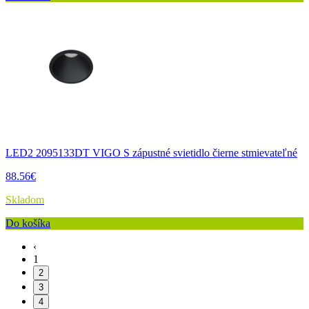
LED2 2095133DT VIGO S zápustné svietidlo čierne stmievateľné
88.56€
Skladom
Do košíka
‹
1
2
3
4