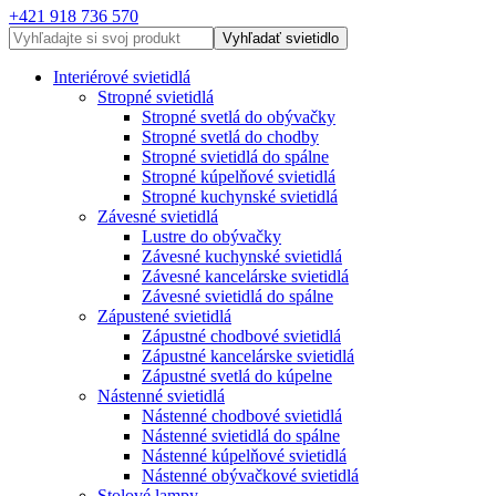
+421 918 736 570
Vyhľadať svietidlo
Interiérové svietidlá
Stropné svietidlá
Stropné svetlá do obývačky
Stropné svetlá do chodby
Stropné svietidlá do spálne
Stropné kúpelňové svietidlá
Stropné kuchynské svietidlá
Závesné svietidlá
Lustre do obývačky
Závesné kuchynské svietidlá
Závesné kancelárske svietidlá
Závesné svietidlá do spálne
Zápustené svietidlá
Zápustné chodbové svietidlá
Zápustné kancelárske svietidlá
Zápustné svetlá do kúpelne
Nástenné svietidlá
Nástenné chodbové svietidlá
Nástenné svietidlá do spálne
Nástenné kúpelňové svietidlá
Nástenné obývačkové svietidlá
Stolové lampy