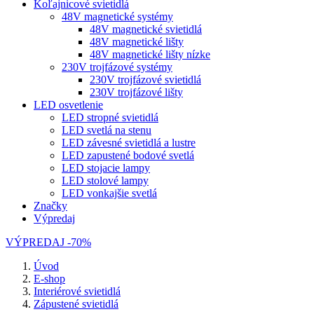
Koľajnicové svietidlá
48V magnetické systémy
48V magnetické svietidlá
48V magnetické lišty
48V magnetické lišty nízke
230V trojfázové systémy
230V trojfázové svietidlá
230V trojfázové lišty
LED osvetlenie
LED stropné svietidlá
LED svetlá na stenu
LED závesné svietidlá a lustre
LED zapustené bodové svetlá
LED stojacie lampy
LED stolové lampy
LED vonkajšie svetlá
Značky
Výpredaj
VÝPREDAJ -70%
Úvod
E-shop
Interiérové svietidlá
Zápustené svietidlá