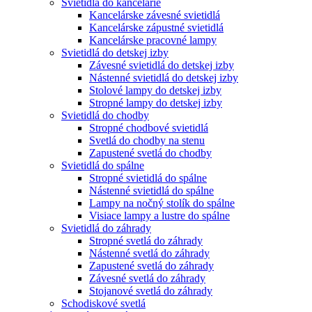
Svietidlá do kancelárie
Kancelárske závesné svietidlá
Kancelárske zápustné svietidlá
Kancelárske pracovné lampy
Svietidlá do detskej izby
Závesné svietidlá do detskej izby
Nástenné svietidlá do detskej izby
Stolové lampy do detskej izby
Stropné lampy do detskej izby
Svietidlá do chodby
Stropné chodbové svietidlá
Svetlá do chodby na stenu
Zapustené svetlá do chodby
Svietidlá do spálne
Stropné svietidlá do spálne
Nástenné svietidlá do spálne
Lampy na nočný stolík do spálne
Visiace lampy a lustre do spálne
Svietidlá do záhrady
Stropné svetlá do záhrady
Nástenné svetlá do záhrady
Zapustené svetlá do záhrady
Závesné svetlá do záhrady
Stojanové svetlá do záhrady
Schodiskové svetlá