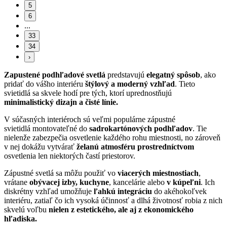
5
6
...
33
34
›
Zapustené podhľadové svetlá
predstavujú
elegatný spôsob
, ako
pridať do vášho interiéru
štýlový a moderný vzhľad
. Tieto
svietidlá sa skvele hodí pre tých, ktorí uprednostňujú
minimalistický dizajn a čisté línie.
V súčasných interiéroch sú veľmi
populárne zápustné
svietidlá
montovateľné do
sadrokartónových podhľadov
. Tie
nielenže zabezpečia osvetlenie každého rohu miestnosti, no zároveň
v nej dokážu vytvárať
želanú atmosféru prostredníctvom
osvetlenia len niektorých častí priestorov.
Zápustné svetlá sa môžu použiť vo
viacerých miestnostiach
,
vrátane
obývacej izby, kuchyne
, kancelárie alebo
v kúpeľni
. Ich
diskrétny vzhľad umožňuje
ľahkú integráciu
do akéhokoľvek
interiéru, zatiaľ čo ich vysoká účinnosť a dlhá životnosť robia z nich
skvelú voľbu
nielen z estetického, ale aj z ekonomického
hľadiska.