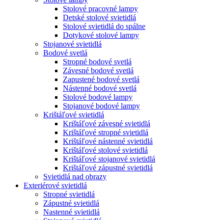
Stolové pracovné lampy
Detské stolové svietidlá
Stolové svietidlá do spálne
Dotykové stolové lampy
Stojanové svietidlá
Bodové svetlá
Stropné bodové svetlá
Závesné bodové svetlá
Zapustené bodové svetlá
Nástenné bodové svetlá
Stolové bodové lampy
Stojanové bodové lampy
Krištáľové svietidlá
Krištáľové závesné svietidlá
Krištáľové stropné svietidlá
Krištáľové nástenné svietidlá
Krištáľové stolové svietidlá
Krištáľové stojanové svietidlá
Krištáľové zápustné svietidlá
Svietidlá nad obrazy
Exteriérové svietidlá
Stropné svietidlá
Zápustné svietidlá
Nastenné svietidlá