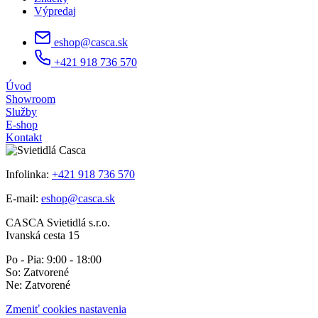
Výpredaj
eshop@casca.sk
+421 918 736 570
Úvod
Showroom
Služby
E-shop
Kontakt
Infolinka:
+421 918 736 570
E-mail:
eshop@casca.sk
CASCA Svietidlá s.r.o.
Ivanská cesta 15
Po - Pia: 9:00 - 18:00
So: Zatvorené
Ne: Zatvorené
Zmeniť cookies nastavenia