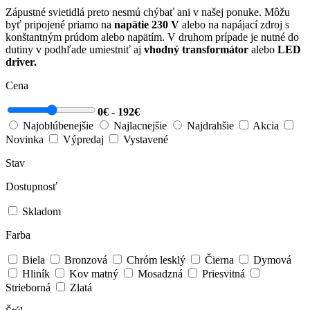
Zápustné svietidlá preto nesmú chýbať ani v našej ponuke. Môžu
byť pripojené priamo na
napätie 230 V
alebo na napájací zdroj s
konštantným prúdom alebo napätím. V druhom prípade je nutné do
dutiny v podhľade umiestniť aj
vhodný transformátor
alebo
LED
driver.
Cena
0€ - 192€
Najoblúbenejšie
Najlacnejšie
Najdrahšie
Akcia
Novinka
Výpredaj
Vystavené
Stav
Dostupnosť
Skladom
Farba
Biela
Bronzová
Chróm lesklý
Čierna
Dymová
Hliník
Kov matný
Mosadzná
Priesvitná
Strieborná
Zlatá