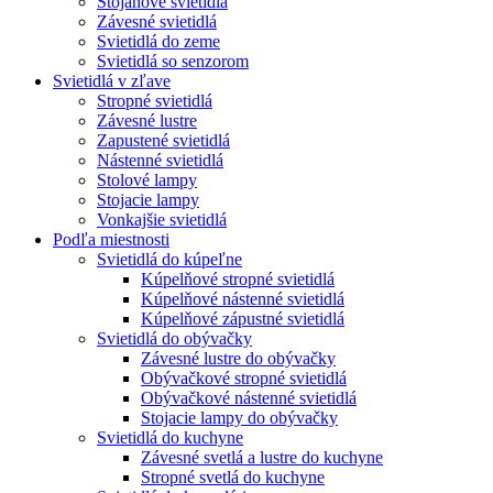
Stojanové svietidlá
Závesné svietidlá
Svietidlá do zeme
Svietidlá so senzorom
Svietidlá v zľave
Stropné svietidlá
Závesné lustre
Zapustené svietidlá
Nástenné svietidlá
Stolové lampy
Stojacie lampy
Vonkajšie svietidlá
Podľa miestnosti
Svietidlá do kúpeľne
Kúpelňové stropné svietidlá
Kúpelňové nástenné svietidlá
Kúpelňové zápustné svietidlá
Svietidlá do obývačky
Závesné lustre do obývačky
Obývačkové stropné svietidlá
Obývačkové nástenné svietidlá
Stojacie lampy do obývačky
Svietidlá do kuchyne
Závesné svetlá a lustre do kuchyne
Stropné svetlá do kuchyne