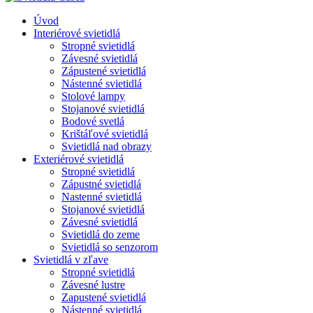
Úvod
Interiérové svietidlá
Stropné svietidlá
Závesné svietidlá
Zápustené svietidlá
Nástenné svietidlá
Stolové lampy
Stojanové svietidlá
Bodové svetlá
Krištáľové svietidlá
Svietidlá nad obrazy
Exteriérové svietidlá
Stropné svietidlá
Zápustné svietidlá
Nastenné svietidlá
Stojanové svietidlá
Závesné svietidlá
Svietidlá do zeme
Svietidlá so senzorom
Svietidlá v zľave
Stropné svietidlá
Závesné lustre
Zapustené svietidlá
Nástenné svietidlá