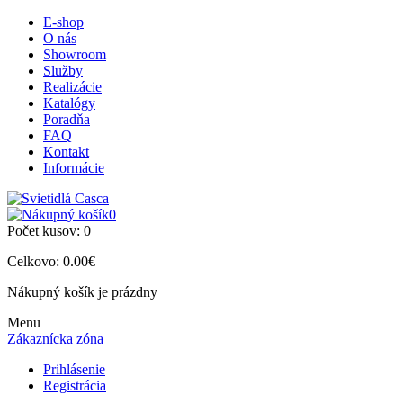
E-shop
O nás
Showroom
Služby
Realizácie
Katalógy
Poradňa
FAQ
Kontakt
Informácie
0
Počet kusov:
0
Celkovo:
0.00€
Nákupný košík je prázdny
Menu
Zákaznícka zóna
Prihlásenie
Registrácia