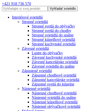
+421 918 736 570
Vyhľadať svietidlo
Interiérové svietidlá
Stropné svietidlá
Stropné svetlá do obývačky
Stropné svetlá do chodby
Stropné svietidlá do spálne
Stropné kúpelňové svietidlá
Stropné kuchynské svietidlá
Závesné svietidlá
Lustre do obývačky
Závesné kuchynské svietidlá
Závesné kancelárske svietidlá
Závesné svietidlá do spálne
Zápustené svietidlá
Zápustné chodbové svietidlá
Zápustné kancelárske svietidlá
Zápustné svetlá do kúpelne
Nástenné svietidlá
Nástenné chodbové svietidlá
Nástenné svietidlá do spálne
Nástenné kúpelňové svietidlá
Nástenné obývačkové svietidlá
Stolové lampy