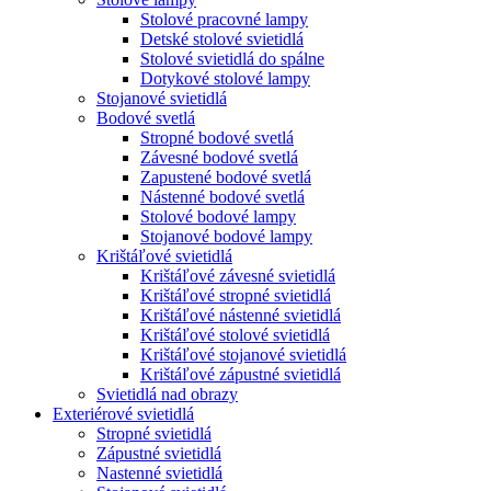
Stolové pracovné lampy
Detské stolové svietidlá
Stolové svietidlá do spálne
Dotykové stolové lampy
Stojanové svietidlá
Bodové svetlá
Stropné bodové svetlá
Závesné bodové svetlá
Zapustené bodové svetlá
Nástenné bodové svetlá
Stolové bodové lampy
Stojanové bodové lampy
Krištáľové svietidlá
Krištáľové závesné svietidlá
Krištáľové stropné svietidlá
Krištáľové nástenné svietidlá
Krištáľové stolové svietidlá
Krištáľové stojanové svietidlá
Krištáľové zápustné svietidlá
Svietidlá nad obrazy
Exteriérové svietidlá
Stropné svietidlá
Zápustné svietidlá
Nastenné svietidlá