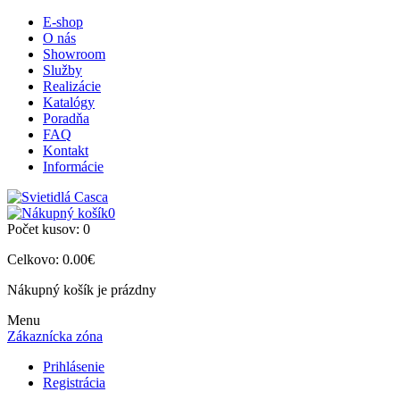
E-shop
O nás
Showroom
Služby
Realizácie
Katalógy
Poradňa
FAQ
Kontakt
Informácie
0
Počet kusov:
0
Celkovo:
0.00€
Nákupný košík je prázdny
Menu
Zákaznícka zóna
Prihlásenie
Registrácia