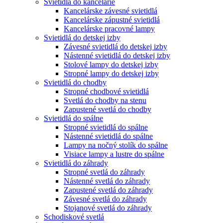
Svietidlá do kancelárie
Kancelárske závesné svietidlá
Kancelárske zápustné svietidlá
Kancelárske pracovné lampy
Svietidlá do detskej izby
Závesné svietidlá do detskej izby
Nástenné svietidlá do detskej izby
Stolové lampy do detskej izby
Stropné lampy do detskej izby
Svietidlá do chodby
Stropné chodbové svietidlá
Svetlá do chodby na stenu
Zapustené svetlá do chodby
Svietidlá do spálne
Stropné svietidlá do spálne
Nástenné svietidlá do spálne
Lampy na nočný stolík do spálne
Visiace lampy a lustre do spálne
Svietidlá do záhrady
Stropné svetlá do záhrady
Nástenné svetlá do záhrady
Zapustené svetlá do záhrady
Závesné svetlá do záhrady
Stojanové svetlá do záhrady
Schodiskové svetlá