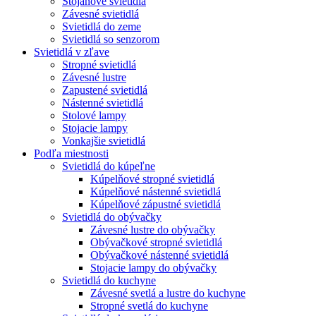
Stojanové svietidlá
Závesné svietidlá
Svietidlá do zeme
Svietidlá so senzorom
Svietidlá v zľave
Stropné svietidlá
Závesné lustre
Zapustené svietidlá
Nástenné svietidlá
Stolové lampy
Stojacie lampy
Vonkajšie svietidlá
Podľa miestnosti
Svietidlá do kúpeľne
Kúpelňové stropné svietidlá
Kúpelňové nástenné svietidlá
Kúpelňové zápustné svietidlá
Svietidlá do obývačky
Závesné lustre do obývačky
Obývačkové stropné svietidlá
Obývačkové nástenné svietidlá
Stojacie lampy do obývačky
Svietidlá do kuchyne
Závesné svetlá a lustre do kuchyne
Stropné svetlá do kuchyne