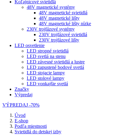
Koľajnicové svietidlá
48V magnetické systémy
48V magnetické svietidlá
48V magnetické lišty
48V magnetické lišty nízke
230V trojfázové systémy
230V trojfázové svietidlá
230V trojfázové lišty
LED osvetlenie
LED stropné svietidlá
LED svetlá na stenu
LED závesné svietidlá a lustre
LED zapustené bodové svetlá
LED stojacie lampy
LED stolové lampy
LED vonkajšie svetlá
Značky
Výpredaj
VÝPREDAJ -70%
Úvod
E-shop
Podľa miestnosti
Svietidlá do detskej izby