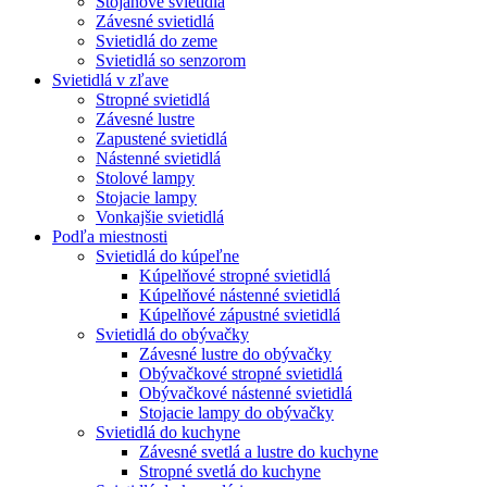
Stojanové svietidlá
Závesné svietidlá
Svietidlá do zeme
Svietidlá so senzorom
Svietidlá v zľave
Stropné svietidlá
Závesné lustre
Zapustené svietidlá
Nástenné svietidlá
Stolové lampy
Stojacie lampy
Vonkajšie svietidlá
Podľa miestnosti
Svietidlá do kúpeľne
Kúpelňové stropné svietidlá
Kúpelňové nástenné svietidlá
Kúpelňové zápustné svietidlá
Svietidlá do obývačky
Závesné lustre do obývačky
Obývačkové stropné svietidlá
Obývačkové nástenné svietidlá
Stojacie lampy do obývačky
Svietidlá do kuchyne
Závesné svetlá a lustre do kuchyne
Stropné svetlá do kuchyne