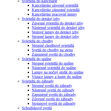
Svietidlá do kancelárie
Kancelárske závesné svietidlá
Kancelárske zápustné svietidlá
Kancelárske pracovné lampy
Svietidlá do detskej izby
Závesné svietidlá do detskej izby
Nástenné svietidlá do detskej izby
Stolové lampy do detskej izby
Stropné lampy do detskej izby
Svietidlá do chodby
Stropné chodbové svietidlá
Svetlá do chodby na stenu
Zapustené svetlá do chodby
Svietidlá do spálne
Stropné svietidlá do spálne
Nástenné svietidlá do spálne
Lampy na nočný stolík do spálne
Visiace lampy a lustre do spálne
Svietidlá do záhrady
Stropné svetlá do záhrady
Nástenné svetlá do záhrady
Zapustené svetlá do záhrady
Závesné svetlá do záhrady
Stojanové svetlá do záhrady
Schodiskové svetlá