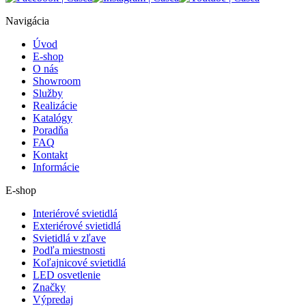
Navigácia
Úvod
E-shop
O nás
Showroom
Služby
Realizácie
Katalógy
Poradňa
FAQ
Kontakt
Informácie
E-shop
Interiérové svietidlá
Exteriérové svietidlá
Svietidlá v zľave
Podľa miestnosti
Koľajnicové svietidlá
LED osvetlenie
Značky
Výpredaj