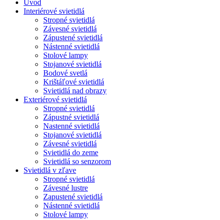
Úvod
Interiérové svietidlá
Stropné svietidlá
Závesné svietidlá
Zápustené svietidlá
Nástenné svietidlá
Stolové lampy
Stojanové svietidlá
Bodové svetlá
Krištáľové svietidlá
Svietidlá nad obrazy
Exteriérové svietidlá
Stropné svietidlá
Zápustné svietidlá
Nastenné svietidlá
Stojanové svietidlá
Závesné svietidlá
Svietidlá do zeme
Svietidlá so senzorom
Svietidlá v zľave
Stropné svietidlá
Závesné lustre
Zapustené svietidlá
Nástenné svietidlá
Stolové lampy