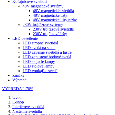
Koľajnicové svietidlá
48V magnetické systémy
48V magnetické svietidlá
48V magnetické lišty
48V magnetické lišty nízke
230V trojfázové systémy
230V trojfázové svietidlá
230V trojfázové lišty
LED osvetlenie
LED stropné svietidlá
LED svetlá na stenu
LED závesné svietidlá a lustre
LED zapustené bodové svetlá
LED stojacie lampy
LED stolové lampy
LED vonkajšie svetlá
Značky
Výpredaj
VÝPREDAJ -70%
Úvod
E-shop
Interiérové svietidlá
Nástenné svietidlá