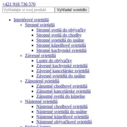
+421 918 736 570
Vyhľadať svietidlo
Interiérové svietidlá
Stropné svietidlá
Stropné svetlá do obývačky
Stropné svetlá do chodby
Stropné svietidlá do spálne
Stropné kúpelňové svietidlá
Stropné kuchynské svietidlá
Závesné svietidlá
Lustre do obývačky
Závesné kuchynské svietidlá
Závesné kancelárske svietidlá
Závesné svietidlá do spálne
Zápustené svietidlá
Zápustné chodbové svietidlá
Zápustné kancelárske svietidlá
Zápustné svetlá do kúpelne
Nástenné svietidlá
Nástenné chodbové svietidlá
Nástenné svietidlá do spálne
Nástenné kúpelňové svietidlá
Nástenné obývačkové svietidlá
Stolové lampy