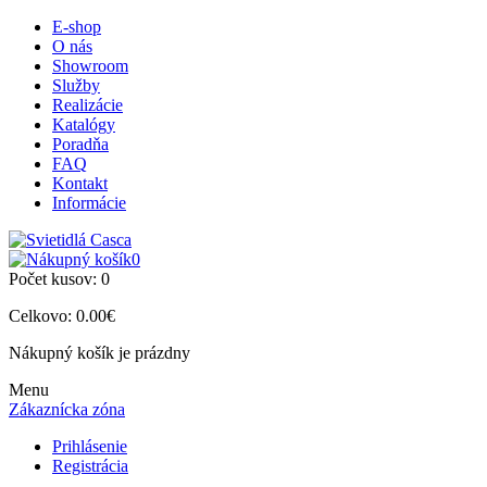
E-shop
O nás
Showroom
Služby
Realizácie
Katalógy
Poradňa
FAQ
Kontakt
Informácie
0
Počet kusov:
0
Celkovo:
0.00€
Nákupný košík je prázdny
Menu
Zákaznícka zóna
Prihlásenie
Registrácia