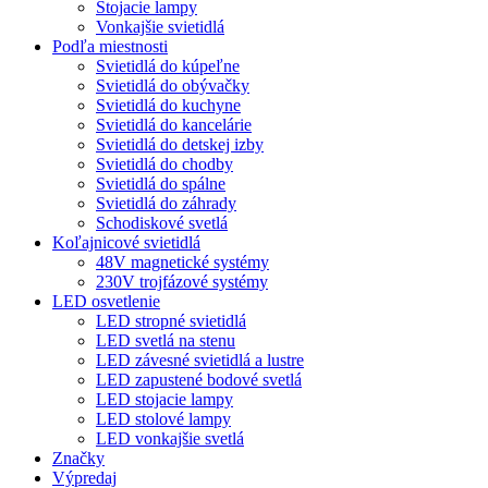
Stojacie lampy
Vonkajšie svietidlá
Podľa miestnosti
Svietidlá do kúpeľne
Svietidlá do obývačky
Svietidlá do kuchyne
Svietidlá do kancelárie
Svietidlá do detskej izby
Svietidlá do chodby
Svietidlá do spálne
Svietidlá do záhrady
Schodiskové svetlá
Koľajnicové svietidlá
48V magnetické systémy
230V trojfázové systémy
LED osvetlenie
LED stropné svietidlá
LED svetlá na stenu
LED závesné svietidlá a lustre
LED zapustené bodové svetlá
LED stojacie lampy
LED stolové lampy
LED vonkajšie svetlá
Značky
Výpredaj