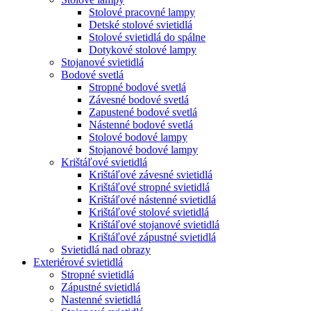
Stolové pracovné lampy
Detské stolové svietidlá
Stolové svietidlá do spálne
Dotykové stolové lampy
Stojanové svietidlá
Bodové svetlá
Stropné bodové svetlá
Závesné bodové svetlá
Zapustené bodové svetlá
Nástenné bodové svetlá
Stolové bodové lampy
Stojanové bodové lampy
Krištáľové svietidlá
Krištáľové závesné svietidlá
Krištáľové stropné svietidlá
Krištáľové nástenné svietidlá
Krištáľové stolové svietidlá
Krištáľové stojanové svietidlá
Krištáľové zápustné svietidlá
Svietidlá nad obrazy
Exteriérové svietidlá
Stropné svietidlá
Zápustné svietidlá
Nastenné svietidlá