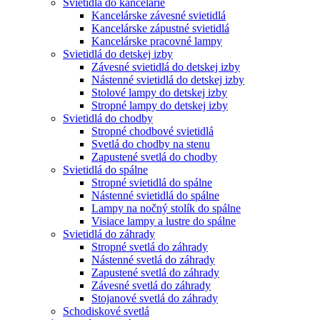
Svietidlá do kancelárie
Kancelárske závesné svietidlá
Kancelárske zápustné svietidlá
Kancelárske pracovné lampy
Svietidlá do detskej izby
Závesné svietidlá do detskej izby
Nástenné svietidlá do detskej izby
Stolové lampy do detskej izby
Stropné lampy do detskej izby
Svietidlá do chodby
Stropné chodbové svietidlá
Svetlá do chodby na stenu
Zapustené svetlá do chodby
Svietidlá do spálne
Stropné svietidlá do spálne
Nástenné svietidlá do spálne
Lampy na nočný stolík do spálne
Visiace lampy a lustre do spálne
Svietidlá do záhrady
Stropné svetlá do záhrady
Nástenné svetlá do záhrady
Zapustené svetlá do záhrady
Závesné svetlá do záhrady
Stojanové svetlá do záhrady
Schodiskové svetlá