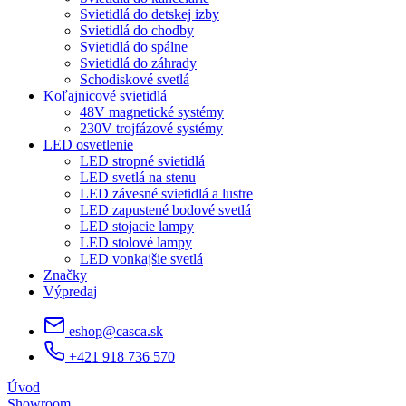
Svietidlá do detskej izby
Svietidlá do chodby
Svietidlá do spálne
Svietidlá do záhrady
Schodiskové svetlá
Koľajnicové svietidlá
48V magnetické systémy
230V trojfázové systémy
LED osvetlenie
LED stropné svietidlá
LED svetlá na stenu
LED závesné svietidlá a lustre
LED zapustené bodové svetlá
LED stojacie lampy
LED stolové lampy
LED vonkajšie svetlá
Značky
Výpredaj
eshop@casca.sk
+421 918 736 570
Úvod
Showroom