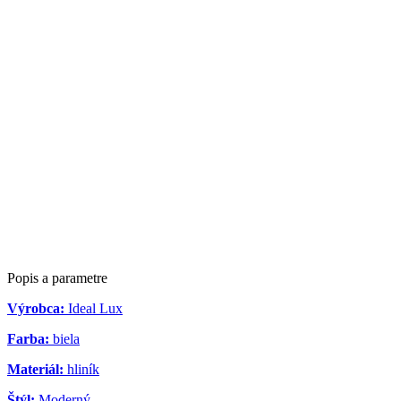
Popis a parametre
Výrobca:
Ideal Lux
Farba:
biela
Materiál:
hliník
Štýl:
Moderný