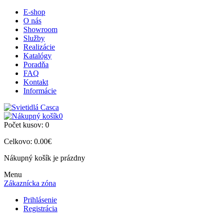
E-shop
O nás
Showroom
Služby
Realizácie
Katalógy
Poradňa
FAQ
Kontakt
Informácie
0
Počet kusov:
0
Celkovo:
0.00€
Nákupný košík je prázdny
Menu
Zákaznícka zóna
Prihlásenie
Registrácia