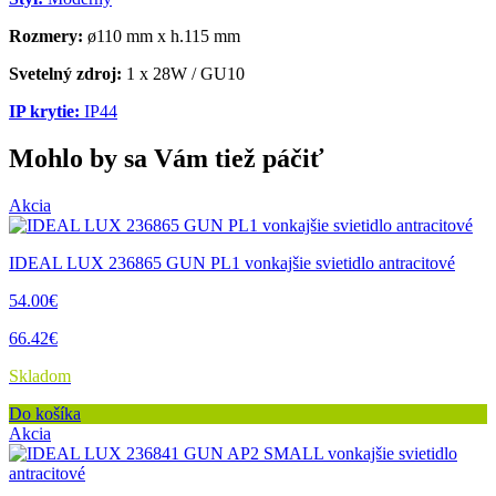
Rozmery:
ø110 mm x h.115 mm
Svetelný zdroj:
1 x 28W / GU10
IP krytie:
IP44
Mohlo by sa Vám tiež páčiť
Akcia
IDEAL LUX 236865 GUN PL1 vonkajšie svietidlo antracitové
54.00€
66.42€
Skladom
Do košíka
Akcia