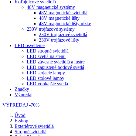
Koľajnicové svietidlá
48V magnetické systémy
48V magnetické svietidlá
48V magnetické lišty
48V magnetické lišty nízke
230V trojfázové systémy
230V trojfázové svietidlá
230V trojfázové lišty
LED osvetlenie
LED stropné svietidlá
LED svetlá na stenu
LED závesné svietidlá a lustre
LED zapustené bodové svetlá
LED stojacie lampy
LED stolové lampy
LED vonkajšie svetlá
Značky
Výpredaj
VÝPREDAJ -70%
Úvod
E-shop
Exteriérové svietidlá
Stropné svietidlá