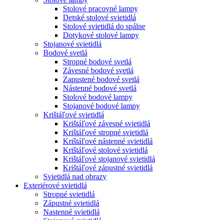
Stolové pracovné lampy
Detské stolové svietidlá
Stolové svietidlá do spálne
Dotykové stolové lampy
Stojanové svietidlá
Bodové svetlá
Stropné bodové svetlá
Závesné bodové svetlá
Zapustené bodové svetlá
Nástenné bodové svetlá
Stolové bodové lampy
Stojanové bodové lampy
Krištáľové svietidlá
Krištáľové závesné svietidlá
Krištáľové stropné svietidlá
Krištáľové nástenné svietidlá
Krištáľové stolové svietidlá
Krištáľové stojanové svietidlá
Krištáľové zápustné svietidlá
Svietidlá nad obrazy
Exteriérové svietidlá
Stropné svietidlá
Zápustné svietidlá
Nastenné svietidlá