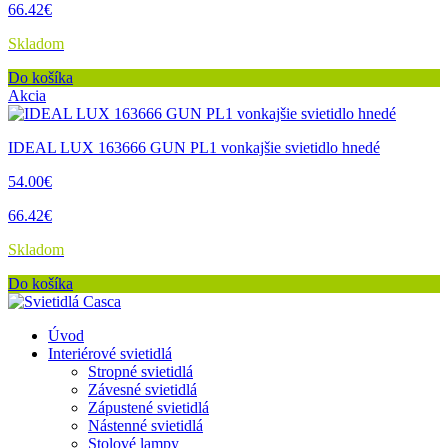
66.42€
Skladom
Do košíka
Akcia
IDEAL LUX 163666 GUN PL1 vonkajšie svietidlo hnedé
54.00€
66.42€
Skladom
Do košíka
Úvod
Interiérové svietidlá
Stropné svietidlá
Závesné svietidlá
Zápustené svietidlá
Nástenné svietidlá
Stolové lampy