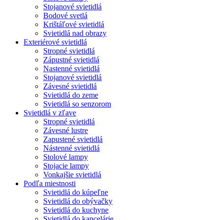
Stojanové svietidlá
Bodové svetlá
Krištáľové svietidlá
Svietidlá nad obrazy
Exteriérové svietidlá
Stropné svietidlá
Zápustné svietidlá
Nastenné svietidlá
Stojanové svietidlá
Závesné svietidlá
Svietidlá do zeme
Svietidlá so senzorom
Svietidlá v zľave
Stropné svietidlá
Závesné lustre
Zapustené svietidlá
Nástenné svietidlá
Stolové lampy
Stojacie lampy
Vonkajšie svietidlá
Podľa miestnosti
Svietidlá do kúpeľne
Svietidlá do obývačky
Svietidlá do kuchyne
Svietidlá do kancelárie