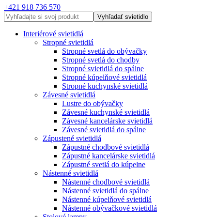
+421 918 736 570
Vyhľadať svietidlo
Interiérové svietidlá
Stropné svietidlá
Stropné svetlá do obývačky
Stropné svetlá do chodby
Stropné svietidlá do spálne
Stropné kúpelňové svietidlá
Stropné kuchynské svietidlá
Závesné svietidlá
Lustre do obývačky
Závesné kuchynské svietidlá
Závesné kancelárske svietidlá
Závesné svietidlá do spálne
Zápustené svietidlá
Zápustné chodbové svietidlá
Zápustné kancelárske svietidlá
Zápustné svetlá do kúpelne
Nástenné svietidlá
Nástenné chodbové svietidlá
Nástenné svietidlá do spálne
Nástenné kúpelňové svietidlá
Nástenné obývačkové svietidlá
Stolové lampy