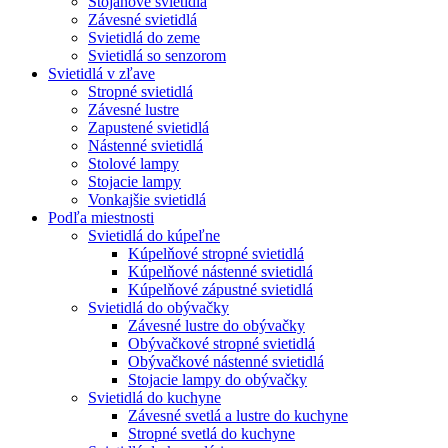
Stojanové svietidlá
Závesné svietidlá
Svietidlá do zeme
Svietidlá so senzorom
Svietidlá v zľave
Stropné svietidlá
Závesné lustre
Zapustené svietidlá
Nástenné svietidlá
Stolové lampy
Stojacie lampy
Vonkajšie svietidlá
Podľa miestnosti
Svietidlá do kúpeľne
Kúpelňové stropné svietidlá
Kúpelňové nástenné svietidlá
Kúpelňové zápustné svietidlá
Svietidlá do obývačky
Závesné lustre do obývačky
Obývačkové stropné svietidlá
Obývačkové nástenné svietidlá
Stojacie lampy do obývačky
Svietidlá do kuchyne
Závesné svetlá a lustre do kuchyne
Stropné svetlá do kuchyne