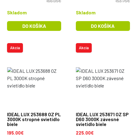
166.05€
153.75€
Skladom
Skladom
DO KOŠÍKA
DO KOŠÍKA
Akcia
Akcia
IDEAL LUX 253688 OZ PL
IDEAL LUX 253671 OZ SP
3000K stropné svietidlo
D60 3000K závesné
biele
svietidlo biele
195.00€
225.00€