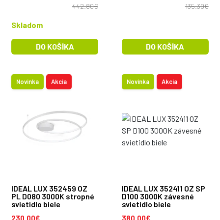
442.80€
135.30€
Skladom
DO KOŠÍKA
DO KOŠÍKA
Novinka
Akcia
Novinka
Akcia
IDEAL LUX 352459 OZ
IDEAL LUX 352411 OZ SP
PL D080 3000K stropné
D100 3000K závesné
svietidlo biele
svietidlo biele
230.00€
380.00€