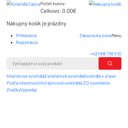
Počet kusov:
0
Celkovo:
0.00€
0
Nákupný košík je prázdny
Prihlásenie
Zákaznícka zóna
Menu
Registrácia
+421 918 736 570
Interiérové svietidlá
Exteriérové svietidlá
Svietidlá v zľave
Podľa miestnosti
Koľajnicové svietidlá
LED osvetlenie
Značky
Výpredaj