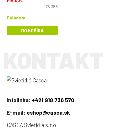
145.00€
178.35€
Skladom
DO KOŠÍKA
Infolinka:
+421 918 736 570
E-mail:
eshop@casca.sk
CASCA Svietidlá s.r.o.