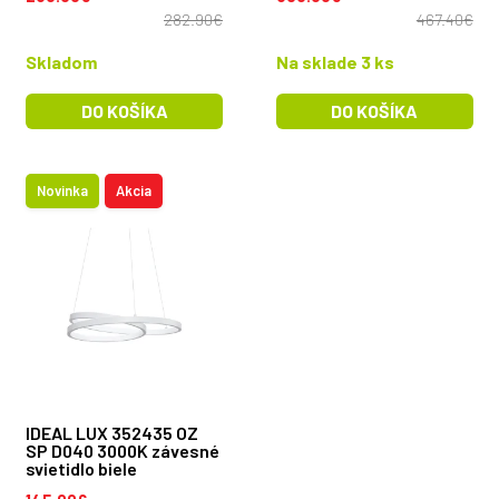
282.90€
467.40€
Skladom
Na sklade 3 ks
DO KOŠÍKA
DO KOŠÍKA
Novinka
Akcia
IDEAL LUX 352435 OZ
SP D040 3000K závesné
svietidlo biele