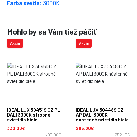
Farba svetla:
3000K
Mohlo by sa Vám tiež páčiť
Akcia
Akcia
IDEAL LUX 304519 OZ PL
IDEAL LUX 304489 OZ
DALI 3000K stropné
AP DALI 3000K
svietidlo biele
nástenné svietidlo biele
330.00€
205.00€
405.90€
252.15€