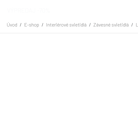
VÝPREDAJ -70%
Úvod
E-shop
Interiérové svietidlá
Závesné svietidlá
L
Zľava