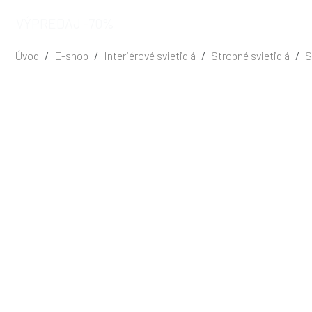
VÝPREDAJ -70%
Úvod
E-shop
Interiérové svietidlá
Stropné svietidlá
S