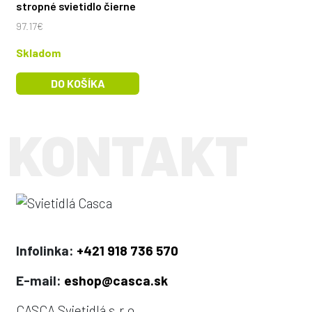
stropné svietidlo čierne
97.17€
Skladom
DO KOŠÍKA
Infolinka:
+421 918 736 570
E-mail:
eshop@casca.sk
CASCA Svietidlá s.r.o.