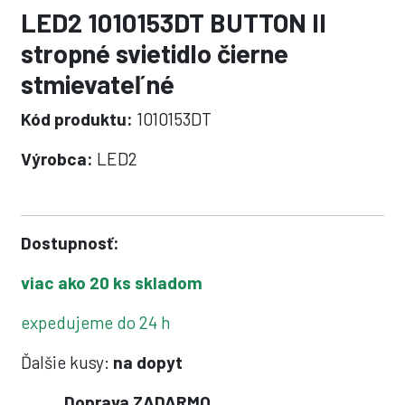
LED2 1010153DT BUTTON II
stropné svietidlo čierne
stmievateľné
Kód produktu:
1010153DT
Výrobca:
LED2
Dostupnosť:
viac ako 20 ks skladom
expedujeme do 24 h
Ďalšie kusy:
na dopyt
Doprava ZADARMO