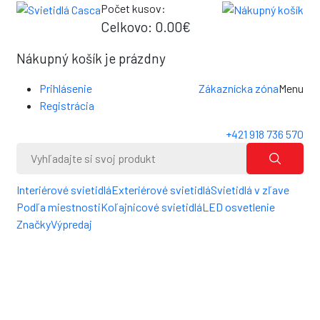
Počet kusov:
0
Celkovo:
0.00€
0
Nákupný košík je prázdny
Prihlásenie
Zákaznícka zóna
Menu
Registrácia
+421 918 736 570
Interiérové svietidlá
Exteriérové svietidlá
Svietidlá v zľave
Podľa miestnosti
Koľajnicové svietidlá
LED osvetlenie
Značky
Výpredaj