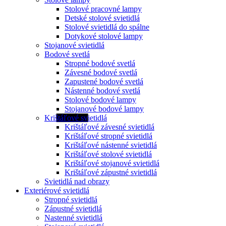
Stolové pracovné lampy
Detské stolové svietidlá
Stolové svietidlá do spálne
Dotykové stolové lampy
Stojanové svietidlá
Bodové svetlá
Stropné bodové svetlá
Závesné bodové svetlá
Zapustené bodové svetlá
Nástenné bodové svetlá
Stolové bodové lampy
Stojanové bodové lampy
Krištáľové svietidlá
Krištáľové závesné svietidlá
Krištáľové stropné svietidlá
Krištáľové nástenné svietidlá
Krištáľové stolové svietidlá
Krištáľové stojanové svietidlá
Krištáľové zápustné svietidlá
Svietidlá nad obrazy
Exteriérové svietidlá
Stropné svietidlá
Zápustné svietidlá
Nastenné svietidlá