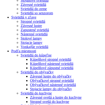
Stojanové svietidlá
Závesné svietidlá
Svietidlá do zeme
Svietidlá so senzorom
Svietidlá v zľave
Stropné svietidlá
Závesné lustre
Zapustené svietidlá
Nástenné svietidlá
Stolové lampy
Stojacie lampy
Vonkajšie svietidlá
Podľa miestnosti
Svietidlá do kúpeľne
Kúpelňové stropné svietidlá
Kúpelňové nástenné svietidlá
Kúpelňové zápustné svietidlá
Svietidlá do obývačky
Závesné lustre do obývačky
Obývačkové stropné svietidlá
Obývačkové nástenné svietidlá
Stojacie lampy do obývačky
Svietidlá do kuchyne
Závesné svetlá a lustre do kuchyne
Stropné svetlá do kuchyne