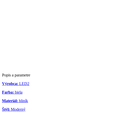
Popis a parametre
Výrobca:
LED2
Farba:
biela
Materiál:
hliník
Štýl:
Moderný