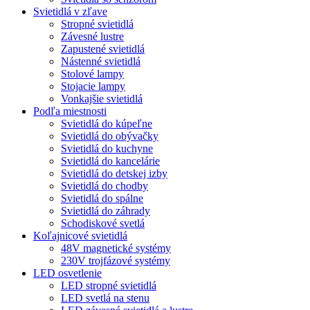
Svietidlá v zľave
Stropné svietidlá
Závesné lustre
Zapustené svietidlá
Nástenné svietidlá
Stolové lampy
Stojacie lampy
Vonkajšie svietidlá
Podľa miestnosti
Svietidlá do kúpeľne
Svietidlá do obývačky
Svietidlá do kuchyne
Svietidlá do kancelárie
Svietidlá do detskej izby
Svietidlá do chodby
Svietidlá do spálne
Svietidlá do záhrady
Schodiskové svetlá
Koľajnicové svietidlá
48V magnetické systémy
230V trojfázové systémy
LED osvetlenie
LED stropné svietidlá
LED svetlá na stenu