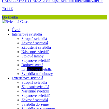
LED2 2231631DT MAX 2 vonkajšie svietidlo biele stmievateľné
70.11€
Do košíka
Úvod
Interiérové svietidlá
Stropné svietidlá
Závesné svietidlá
Zápustené svietidlá
Nástenné svietidlá
Stolové lampy
Stojanové svietidlá
Bodové svetlá
Krištáľové svietidlá
Svietidlá nad obrazy
Exteriérové svietidlá
Stropné svietidlá
Zápustné svietidlá
Nastenné svietidlá
Stojanové svietidlá
Závesné svietidlá
Svietidlá do zeme
Svietidlá so senzorom