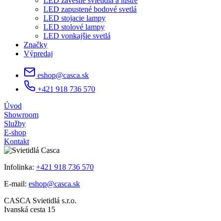
LED závesné svietidlá a lustre
LED zapustené bodové svetlá
LED stojacie lampy
LED stolové lampy
LED vonkajšie svetlá
Značky
Výpredaj
eshop@casca.sk
+421 918 736 570
Úvod
Showroom
Služby
E-shop
Kontakt
Infolinka:
+421 918 736 570
E-mail:
eshop@casca.sk
CASCA Svietidlá s.r.o.
Ivanská cesta 15