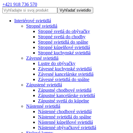
+421 918 736 570
Vyhľadať svietidlo
Interiérové svietidlá
Stropné svietidlá
Stropné svetlá do obývačky
Stropné svetlá do chodby
Stropné svietidlá do spálne
Stropné kúpelňové svietidlá
Stropné kuchynské svietidlá
Závesné svietidlá
Lustre do obývačky
Závesné kuchynské svietidlá
Závesné kancelárske svietidlá
Závesné svietidlá do spálne
Zápustené svietidlá
Zápustné chodbové svietidlá
Zápustné kancelárske svietidlá
Zápustné svetlá do kúpelne
Nástenné svietidlá
Nástenné chodbové svietidlá
Nástenné svietidlá do spálne
Nástenné kúpelňové svietidlá
Nástenné obývačkové svietidlá
Stolové lampy