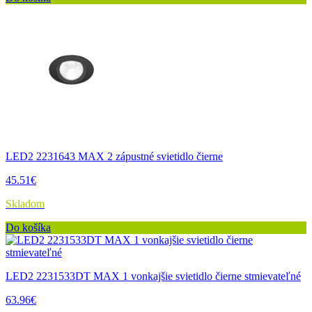
LED2 2231643 MAX 2 zápustné svietidlo čierne
45.51€
Skladom
Do košíka
LED2 2231533DT MAX 1 vonkajšie svietidlo čierne stmievateľné
63.96€