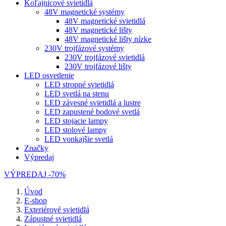
Koľajnicové svietidlá
48V magnetické systémy
48V magnetické svietidlá
48V magnetické lišty
48V magnetické lišty nízke
230V trojfázové systémy
230V trojfázové svietidlá
230V trojfázové lišty
LED osvetlenie
LED stropné svietidlá
LED svetlá na stenu
LED závesné svietidlá a lustre
LED zapustené bodové svetlá
LED stojacie lampy
LED stolové lampy
LED vonkajšie svetlá
Značky
Výpredaj
VÝPREDAJ -70%
Úvod
E-shop
Exteriérové svietidlá
Zápustné svietidlá