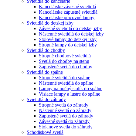
Svietidlá do kancelárie
Kancelárske závesné svietidlá
Kancelárske zápustné svietidlá
Kancelárske pracovné lampy
Svietidlá do detskej izby
Závesné svietidlá do detskej izby
Nástenné svietidlá do detskej izby
Stolové lampy do detskej izby
Stropné lampy do detskej izby
Svietidlá do chodby
Stropné chodbové svietidlá
Svetlá do chodby na stenu
Zapustené svetlá do chodby
Svietidlá do spálne
Stropné svietidlá do spálne
Nástenné svietidlá do spálne
Lampy na nočný stolík do spálne
Visiace lampy a lustre do spálne
Svietidlá do záhrady
Stropné svetlá do záhrady
Nástenné svetlá do záhrady
Zapustené svetlá do záhrady
Závesné svetlá do záhrady
Stojanové svetlá do záhrady
Schodiskové svetlá