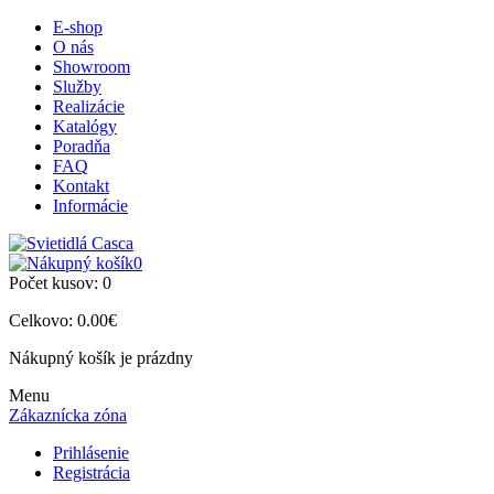
E-shop
O nás
Showroom
Služby
Realizácie
Katalógy
Poradňa
FAQ
Kontakt
Informácie
0
Počet kusov:
0
Celkovo:
0.00€
Nákupný košík je prázdny
Menu
Zákaznícka zóna
Prihlásenie
Registrácia