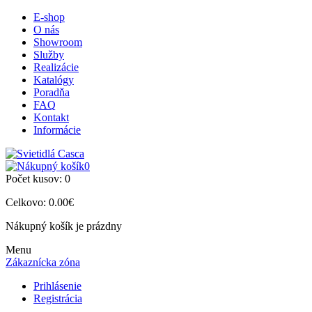
E-shop
O nás
Showroom
Služby
Realizácie
Katalógy
Poradňa
FAQ
Kontakt
Informácie
0
Počet kusov:
0
Celkovo:
0.00€
Nákupný košík je prázdny
Menu
Zákaznícka zóna
Prihlásenie
Registrácia