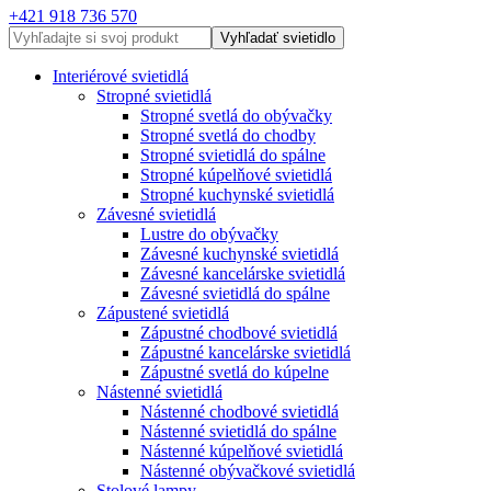
+421 918 736 570
Vyhľadať svietidlo
Interiérové svietidlá
Stropné svietidlá
Stropné svetlá do obývačky
Stropné svetlá do chodby
Stropné svietidlá do spálne
Stropné kúpelňové svietidlá
Stropné kuchynské svietidlá
Závesné svietidlá
Lustre do obývačky
Závesné kuchynské svietidlá
Závesné kancelárske svietidlá
Závesné svietidlá do spálne
Zápustené svietidlá
Zápustné chodbové svietidlá
Zápustné kancelárske svietidlá
Zápustné svetlá do kúpelne
Nástenné svietidlá
Nástenné chodbové svietidlá
Nástenné svietidlá do spálne
Nástenné kúpelňové svietidlá
Nástenné obývačkové svietidlá
Stolové lampy