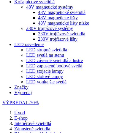
Koľajnicové svietidlá
48V magnetické systémy
48V magnetické svietidlá
48V magnetické lišty
48V magnetické lišty nízke
230V trojfázové systémy
230V trojfázové svietidlá
230V trojfázové lišty
LED osvetlenie
LED stropné svietidlá
LED svetlá na stenu
LED závesné svietidlá a lustre
LED zapustené bodové svetlá
LED stojacie lampy
LED stolové lampy
LED vonkajšie svetlá
Značky
Výpredaj
VÝPREDAJ -70%
Úvod
E-shop
Interiérové svietidlá
Zápustené svietidlá