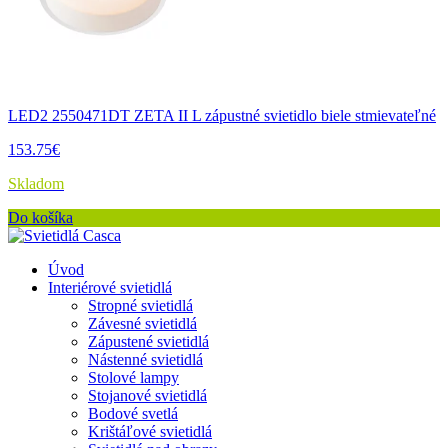
LED2 2550471DT ZETA II L zápustné svietidlo biele stmievateľné
153.75€
Skladom
Do košíka
Úvod
Interiérové svietidlá
Stropné svietidlá
Závesné svietidlá
Zápustené svietidlá
Nástenné svietidlá
Stolové lampy
Stojanové svietidlá
Bodové svetlá
Krištáľové svietidlá