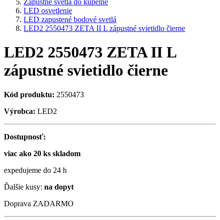
Zápustné svetlá do kúpelne
LED osvetlenie
LED zapustené bodové svetlá
LED2 2550473 ZETA II L zápustné svietidlo čierne
LED2 2550473 ZETA II L
zápustné svietidlo čierne
Kód produktu:
2550473
Výrobca:
LED2
Dostupnosť:
viac ako 20 ks skladom
expedujeme do 24 h
Ďalšie kusy:
na dopyt
Doprava ZADARMO