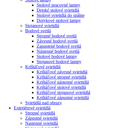
Stolové pracovné lampy
Detské stolové svietidlá
Stolové svietidlá do spálne
Dotykové stolové lampy
Stojanové svietidlá
Bodové svetlá
Stropné bodové svetlá
Závesné bodové svetlá
Zapustené bodové svetlá
Nástenné bodové svetlá
Stolové bodové lampy
Stojanové bodové lampy
Krištáľové svietidlá
Krištáľové závesné svietidlá
Krištáľové stropné svietidlá
Krištáľové nástenné svietidlá
Krištáľové stolové svietidlá
Krištáľové stojanové svietidlá
Krištáľové zápustné svietidlá
Svietidlá nad obrazy
Exteriérové svietidlá
Stropné svietidlá
Zápustné svietidlá
Nastenné svietidlá