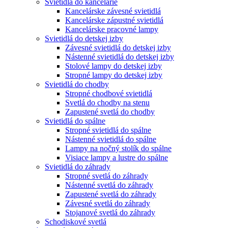
Svietidlá do kancelárie
Kancelárske závesné svietidlá
Kancelárske zápustné svietidlá
Kancelárske pracovné lampy
Svietidlá do detskej izby
Závesné svietidlá do detskej izby
Nástenné svietidlá do detskej izby
Stolové lampy do detskej izby
Stropné lampy do detskej izby
Svietidlá do chodby
Stropné chodbové svietidlá
Svetlá do chodby na stenu
Zapustené svetlá do chodby
Svietidlá do spálne
Stropné svietidlá do spálne
Nástenné svietidlá do spálne
Lampy na nočný stolík do spálne
Visiace lampy a lustre do spálne
Svietidlá do záhrady
Stropné svetlá do záhrady
Nástenné svetlá do záhrady
Zapustené svetlá do záhrady
Závesné svetlá do záhrady
Stojanové svetlá do záhrady
Schodiskové svetlá