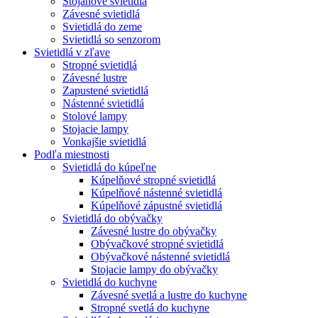
Stojanové svietidlá
Závesné svietidlá
Svietidlá do zeme
Svietidlá so senzorom
Svietidlá v zľave
Stropné svietidlá
Závesné lustre
Zapustené svietidlá
Nástenné svietidlá
Stolové lampy
Stojacie lampy
Vonkajšie svietidlá
Podľa miestnosti
Svietidlá do kúpeľne
Kúpelňové stropné svietidlá
Kúpelňové nástenné svietidlá
Kúpelňové zápustné svietidlá
Svietidlá do obývačky
Závesné lustre do obývačky
Obývačkové stropné svietidlá
Obývačkové nástenné svietidlá
Stojacie lampy do obývačky
Svietidlá do kuchyne
Závesné svetlá a lustre do kuchyne
Stropné svetlá do kuchyne