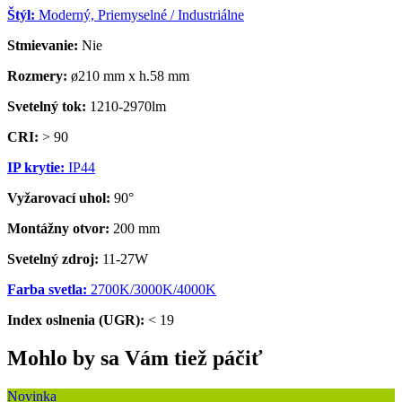
Štýl:
Moderný, Priemyselné / Industriálne
Stmievanie:
Nie
Rozmery:
ø210 mm x h.58 mm
Svetelný tok:
1210-2970lm
CRI:
> 90
IP krytie:
IP44
Vyžarovací uhol:
90°
Montážny otvor:
200 mm
Svetelný zdroj:
11-27W
Farba svetla:
2700K/3000K/4000K
Index oslnenia (UGR):
< 19
Mohlo by sa Vám tiež páčiť
Novinka