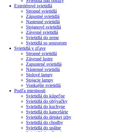
Svietidlá nad obrazy
Exteriérové svietidlá
Stropné svietidlá
Zápustné svietidlá
Nastenné svietidlá
Stojanové svietidlá
Závesné svietidlá
Svietidlá do zeme
Svietidlá so senzorom
Svietidlá v zľave
Stropné svietidlá
Závesné lustre
Zapustené svietidlá
Nástenné svietidlá
Stolové lampy
Stojacie lampy
Vonkajšie svietidlá
Podľa miestnosti
Svietidlá do kúpeľne
Svietidlá do obývačky
Svietidlá do kuchyne
Svietidlá do kancelárie
Svietidlá do detskej izby
Svietidlá do chodby
Svietidlá do spálne