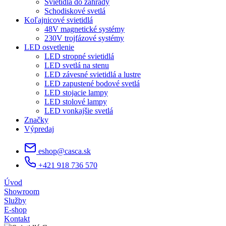
Svietidlá do záhrady
Schodiskové svetlá
Koľajnicové svietidlá
48V magnetické systémy
230V trojfázové systémy
LED osvetlenie
LED stropné svietidlá
LED svetlá na stenu
LED závesné svietidlá a lustre
LED zapustené bodové svetlá
LED stojacie lampy
LED stolové lampy
LED vonkajšie svetlá
Značky
Výpredaj
eshop@casca.sk
+421 918 736 570
Úvod
Showroom
Služby
E-shop
Kontakt