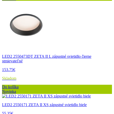
LED2 2550473DT ZETA II L zápustné svietidlo čierne
stmievateľné
153.75€
Skladom
Do košíka
Novinka
LED2 2550171 ZETA II XS zápustné svietidlo biele
55.35€