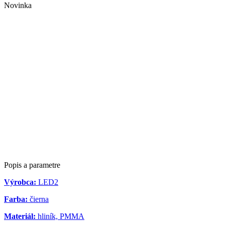
Novinka
Popis a parametre
Výrobca:
LED2
Farba:
čierna
Materiál:
hliník, PMMA