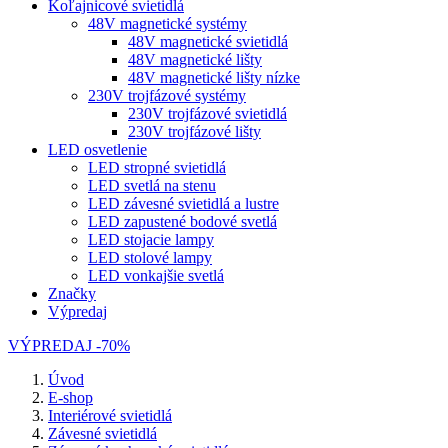
Koľajnicové svietidlá
48V magnetické systémy
48V magnetické svietidlá
48V magnetické lišty
48V magnetické lišty nízke
230V trojfázové systémy
230V trojfázové svietidlá
230V trojfázové lišty
LED osvetlenie
LED stropné svietidlá
LED svetlá na stenu
LED závesné svietidlá a lustre
LED zapustené bodové svetlá
LED stojacie lampy
LED stolové lampy
LED vonkajšie svetlá
Značky
Výpredaj
VÝPREDAJ -70%
Úvod
E-shop
Interiérové svietidlá
Závesné svietidlá