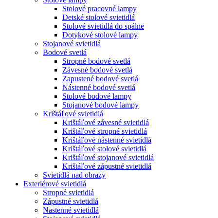
Stolové pracovné lampy
Detské stolové svietidlá
Stolové svietidlá do spálne
Dotykové stolové lampy
Stojanové svietidlá
Bodové svetlá
Stropné bodové svetlá
Závesné bodové svetlá
Zapustené bodové svetlá
Nástenné bodové svetlá
Stolové bodové lampy
Stojanové bodové lampy
Krištáľové svietidlá
Krištáľové závesné svietidlá
Krištáľové stropné svietidlá
Krištáľové nástenné svietidlá
Krištáľové stolové svietidlá
Krištáľové stojanové svietidlá
Krištáľové zápustné svietidlá
Svietidlá nad obrazy
Exteriérové svietidlá
Stropné svietidlá
Zápustné svietidlá
Nastenné svietidlá