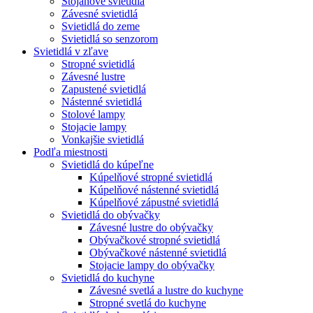
Stojanové svietidlá
Závesné svietidlá
Svietidlá do zeme
Svietidlá so senzorom
Svietidlá v zľave
Stropné svietidlá
Závesné lustre
Zapustené svietidlá
Nástenné svietidlá
Stolové lampy
Stojacie lampy
Vonkajšie svietidlá
Podľa miestnosti
Svietidlá do kúpeľne
Kúpelňové stropné svietidlá
Kúpelňové nástenné svietidlá
Kúpelňové zápustné svietidlá
Svietidlá do obývačky
Závesné lustre do obývačky
Obývačkové stropné svietidlá
Obývačkové nástenné svietidlá
Stojacie lampy do obývačky
Svietidlá do kuchyne
Závesné svetlá a lustre do kuchyne
Stropné svetlá do kuchyne