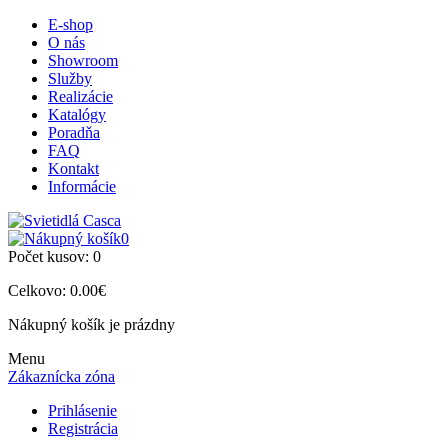
E-shop
O nás
Showroom
Služby
Realizácie
Katalógy
Poradňa
FAQ
Kontakt
Informácie
0
Počet kusov:
0
Celkovo:
0.00€
Nákupný košík je prázdny
Menu
Zákaznícka zóna
Prihlásenie
Registrácia