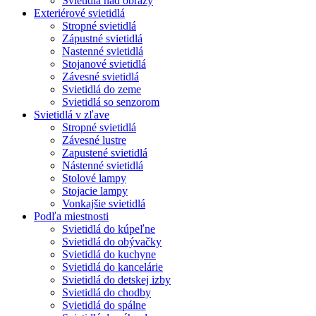
Svietidlá nad obrazy
Exteriérové svietidlá
Stropné svietidlá
Zápustné svietidlá
Nastenné svietidlá
Stojanové svietidlá
Závesné svietidlá
Svietidlá do zeme
Svietidlá so senzorom
Svietidlá v zľave
Stropné svietidlá
Závesné lustre
Zapustené svietidlá
Nástenné svietidlá
Stolové lampy
Stojacie lampy
Vonkajšie svietidlá
Podľa miestnosti
Svietidlá do kúpeľne
Svietidlá do obývačky
Svietidlá do kuchyne
Svietidlá do kancelárie
Svietidlá do detskej izby
Svietidlá do chodby
Svietidlá do spálne