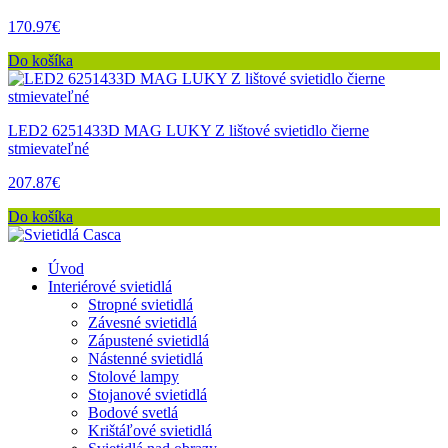
170.97€
Do košíka
LED2 6251433D MAG LUKY Z lištové svietidlo čierne
stmievateľné
207.87€
Do košíka
Úvod
Interiérové svietidlá
Stropné svietidlá
Závesné svietidlá
Zápustené svietidlá
Nástenné svietidlá
Stolové lampy
Stojanové svietidlá
Bodové svetlá
Krištáľové svietidlá