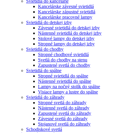
Svietidlá do kancelárie
Kancelárske závesné svietidlá
Kancelárske zápustné svietidlá
Kancelárske pracovné lampy
Svietidlá do detskej izby
Závesné svietidlá do detskej izby
Nástenné svietidlá do detskej izby
Stolové lampy do detskej izby
Stropné lampy do detskej izby
Svietidlá do chodby
Stropné chodbové svietidlá
Svetlá do chodby na stenu
Zapustené svetlá do chodby
Svietidlá do spálne
Stropné svietidlá do spálne
Nástenné svietidlá do spálne
Lampy na nočný stolík do spálne
Visiace lampy a lustre do spálne
Svietidlá do záhrady
Stropné svetlá do záhrady
Nástenné svetlá do záhrady
Zapustené svetlá do záhrady
Závesné svetlá do záhrady
Stojanové svetlá do záhrady
Schodiskové svetlá