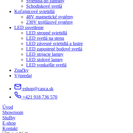
Svietidlá do záhrady
Schodiskové svetlá
Koľajnicové svietidlá
48V magnetické systémy
230V trojfázové systémy
LED osvetlenie
LED stropné svietidlá
LED svetlá na stenu
LED závesné svietidlá a lustre
LED zapustené bodové svetlá
LED stojacie lampy
LED stolové lampy
LED vonkajšie svetlá
Značky
Výpredaj
eshop@casca.sk
+421 918 736 570
Úvod
Showroom
Služby
E-shop
Kontakt