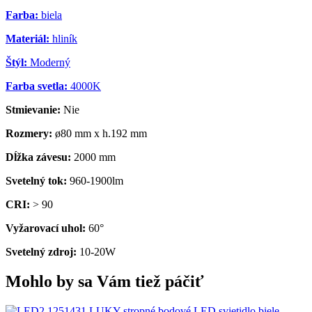
Farba:
biela
Materiál:
hliník
Štýl:
Moderný
Farba svetla:
4000K
Stmievanie:
Nie
Rozmery:
ø80 mm x h.192 mm
Dĺžka závesu:
2000 mm
Svetelný tok:
960-1900lm
CRI:
> 90
Vyžarovací uhol:
60°
Svetelný zdroj:
10-20W
Mohlo by sa Vám tiež páčiť