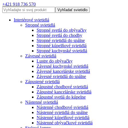
+421 918 736 570
Vyhľadať svietidlo
Interiérové svietidlá
Stropné svietidlá
Stropné svetlá do obývačky
Stropné svetlá do chodby
Stropné svietidlá do spálne
Stropné kúpelňové svietidlá
Stropné kuchynské svietidlá
Závesné svietidlá
Lustre do obývačky
Závesné kuchynské svietidlá
Závesné kancelárske svietidlá
Závesné svietidlá do spálne
Zápustené svietidlá
Zápustné chodbové svietidlá
Zápustné kancelárske svietidlá
Zápustné svetlá do kúpelne
Nástenné svietidlá
Nástenné chodbové svietidlá
Nástenné svietidlá do spálne
Nástenné kúpelňové svietidlá
Nástenné obývačkové svietidlá
Stolové lampy