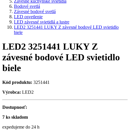
Závesné kuchynské svietidlá
Bodové svetlá
Závesné bodové svetlá
LED osvetlenie
LED závesné svietidlá a lustre
LED2 3251441 LUKY Z závesné bodové LED svietidlo
biele
LED2 3251441 LUKY Z
závesné bodové LED svietidlo
biele
Kód produktu:
3251441
Výrobca:
LED2
Dostupnosť:
7 ks skladom
expedujeme do 24 h