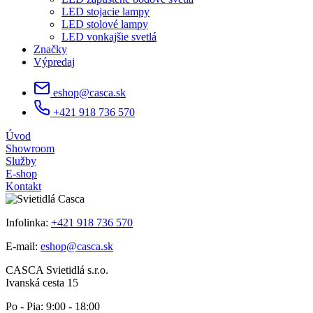
LED stojacie lampy
LED stolové lampy
LED vonkajšie svetlá
Značky
Výpredaj
eshop@casca.sk
+421 918 736 570
Úvod
Showroom
Služby
E-shop
Kontakt
Infolinka:
+421 918 736 570
E-mail:
eshop@casca.sk
CASCA Svietidlá s.r.o.
Ivanská cesta 15
Po - Pia: 9:00 - 18:00