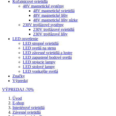
Koľajnicové svietidlá
48V magnetické systémy
48V magnetické svietidlá
48V magnetické lišty
48V magnetické lišty nízke
230V trojfázové systémy
230V trojfázové svietidlá
230V trojfázové lišty
LED osvetlenie
LED stropné svietidlá
LED svetlá na stenu
LED závesné svietidlá a lustre
LED zapustené bodové svetlá
LED stojacie lampy
LED stolové lampy
LED vonkajšie svetlá
Značky
Výpredaj
VÝPREDAJ -70%
Úvod
E-shop
Interiérové svietidlá
Závesné svietidlá