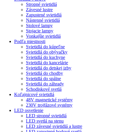
Stropné svietidlá
Závesné lustre
Zapustené svietidlá
Nástenné svietidlá
Stolové lampy
Stojacie lampy
Vonkajšie svietidlá
Podľa miestnosti
Svietidlá do kúpeľne
Svietidlá do obývačky
Svietidlá do kuchyne
Svietidlá do kancelárie
Svietidlá do detskej izby
Svietidlá do chodby
Svietidlá do spálne
Svietidlá do záhrady
Schodiskové svetlá
Koľajnicové svietidlá
48V magnetické systémy
230V trojfázové systémy
LED osvetlenie
LED stropné svietidlá
LED svetlá na stenu
LED závesné svietidlá a lustre
LED zapustené bodové svetlá