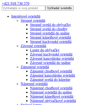
+421 918 736 570
Vyhľadať svietidlo
Interiérové svietidlá
Stropné svietidlá
Stropné svetlá do obývačky
Stropné svetlá do chodby
Stropné svietidlá do spálne
Stropné kúpelňové svietidlá
Stropné kuchynské svietidlá
Závesné svietidlá
Lustre do obývačky
Závesné kuchynské svietidlá
Závesné kancelárske svietidlá
Závesné svietidlá do spálne
Zápustené svietidlá
Zápustné chodbové svietidlá
Zápustné kancelárske svietidlá
Zápustné svetlá do kúpelne
Nástenné svietidlá
Nástenné chodbové svietidlá
Nástenné svietidlá do spálne
Nástenné kúpelňové svietidlá
Nástenné obývačkové svietidlá
Stolové lampy