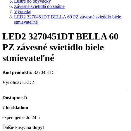
Lustre do obývačky
Závesné svietidlá do spálne
Výpredaj
LED2 3270451DT BELLA 60 PZ závesné svietidlo biele
stmievateľné
LED2 3270451DT BELLA 60
PZ závesné svietidlo biele
stmievateľné
Kód produktu:
3270451DT
Výrobca:
LED2
Dostupnosť:
7 ks skladom
expedujeme do 24 h
Ďalšie kusy:
na dopyt