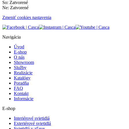
So: Zatvorené
Ne: Zatvorené
Zmeniť cookies nastavenia
Navigácia
Úvod
E-shop
O nás
Showroom
Služby
Realizácie
Katalógy
Poradňa
FAQ
Kontakt
Informácie
E-shop
Interiérové svietidlá
Exteriérové svietidlá
Svietidlá v zľave