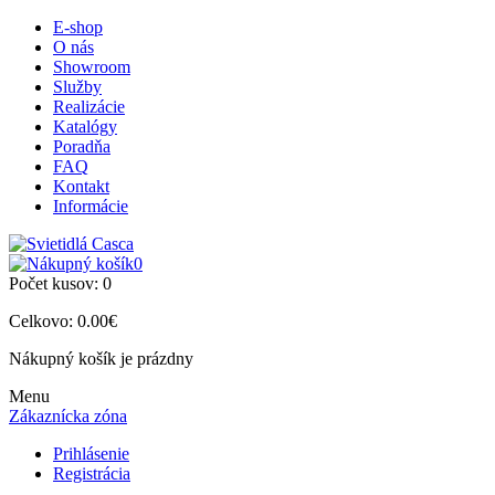
E-shop
O nás
Showroom
Služby
Realizácie
Katalógy
Poradňa
FAQ
Kontakt
Informácie
0
Počet kusov:
0
Celkovo:
0.00€
Nákupný košík je prázdny
Menu
Zákaznícka zóna
Prihlásenie
Registrácia