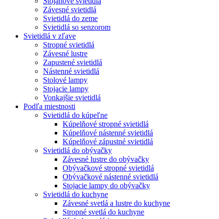
Stojanové svietidlá
Závesné svietidlá
Svietidlá do zeme
Svietidlá so senzorom
Svietidlá v zľave
Stropné svietidlá
Závesné lustre
Zapustené svietidlá
Nástenné svietidlá
Stolové lampy
Stojacie lampy
Vonkajšie svietidlá
Podľa miestnosti
Svietidlá do kúpeľne
Kúpelňové stropné svietidlá
Kúpelňové nástenné svietidlá
Kúpelňové zápustné svietidlá
Svietidlá do obývačky
Závesné lustre do obývačky
Obývačkové stropné svietidlá
Obývačkové nástenné svietidlá
Stojacie lampy do obývačky
Svietidlá do kuchyne
Závesné svetlá a lustre do kuchyne
Stropné svetlá do kuchyne