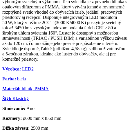
výborným svetelným výkonom. Telo svietidla je z pevného hliníka s
opálovým difúzorom z PMMA, ktorý vytvára jemné a rovnomerné
rozptýlené svetlo vhodné do obývacích izieb, jedální, pracovných
priestorov aj recepcií. Disponuje integrovaným LED modulom
50 W, ktorý v režime 2CCT (3000 K/4000 K) poskytuje svetelný
tok až 3450 lm s vysokým indexom podania farieb CRI ≥ 80 a
širokým uhlom svietenia 160°. Luster je dostupný s možnosťou
stmievateľnosti (TRIAC / PUSH DIM) a variabilnou výškou závesu
až do 120 cm, čo umožňuje jeho presné prispôsobenie interiéru.
Svietidlo je úsporné, ľahké (približne 4,58 kg), s dlhou životnosťou
a 5‑ročnou zárukou, ideálne ako luster do obývačky, ale aj pre
komerčné priestory.
Výrobca:
LED2
Farba:
biela
Materiál:
hliník, PMMA
Štýl:
Klasický
Stmievanie:
Áno
Rozmery:
ø600 mm x h.60 mm
Dĺžka závesu:
2500 mm