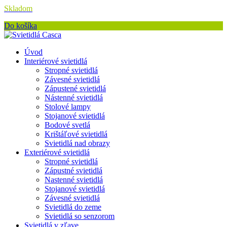
Skladom
Do košíka
Úvod
Interiérové svietidlá
Stropné svietidlá
Závesné svietidlá
Zápustené svietidlá
Nástenné svietidlá
Stolové lampy
Stojanové svietidlá
Bodové svetlá
Krištáľové svietidlá
Svietidlá nad obrazy
Exteriérové svietidlá
Stropné svietidlá
Zápustné svietidlá
Nastenné svietidlá
Stojanové svietidlá
Závesné svietidlá
Svietidlá do zeme
Svietidlá so senzorom
Svietidlá v zľave