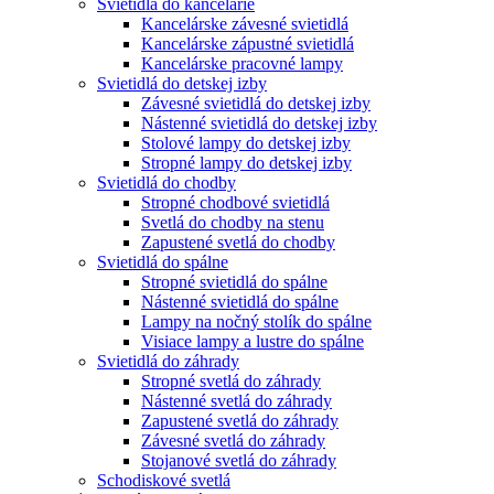
Svietidlá do kancelárie
Kancelárske závesné svietidlá
Kancelárske zápustné svietidlá
Kancelárske pracovné lampy
Svietidlá do detskej izby
Závesné svietidlá do detskej izby
Nástenné svietidlá do detskej izby
Stolové lampy do detskej izby
Stropné lampy do detskej izby
Svietidlá do chodby
Stropné chodbové svietidlá
Svetlá do chodby na stenu
Zapustené svetlá do chodby
Svietidlá do spálne
Stropné svietidlá do spálne
Nástenné svietidlá do spálne
Lampy na nočný stolík do spálne
Visiace lampy a lustre do spálne
Svietidlá do záhrady
Stropné svetlá do záhrady
Nástenné svetlá do záhrady
Zapustené svetlá do záhrady
Závesné svetlá do záhrady
Stojanové svetlá do záhrady
Schodiskové svetlá