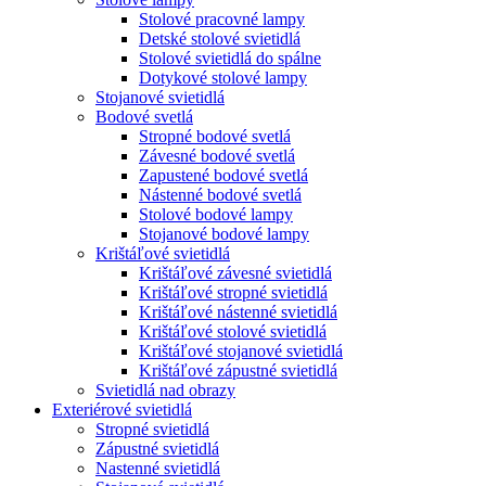
Stolové pracovné lampy
Detské stolové svietidlá
Stolové svietidlá do spálne
Dotykové stolové lampy
Stojanové svietidlá
Bodové svetlá
Stropné bodové svetlá
Závesné bodové svetlá
Zapustené bodové svetlá
Nástenné bodové svetlá
Stolové bodové lampy
Stojanové bodové lampy
Krištáľové svietidlá
Krištáľové závesné svietidlá
Krištáľové stropné svietidlá
Krištáľové nástenné svietidlá
Krištáľové stolové svietidlá
Krištáľové stojanové svietidlá
Krištáľové zápustné svietidlá
Svietidlá nad obrazy
Exteriérové svietidlá
Stropné svietidlá
Zápustné svietidlá
Nastenné svietidlá