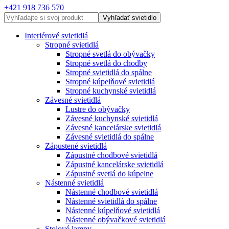
+421 918 736 570
Vyhľadať svietidlo
Interiérové svietidlá
Stropné svietidlá
Stropné svetlá do obývačky
Stropné svetlá do chodby
Stropné svietidlá do spálne
Stropné kúpelňové svietidlá
Stropné kuchynské svietidlá
Závesné svietidlá
Lustre do obývačky
Závesné kuchynské svietidlá
Závesné kancelárske svietidlá
Závesné svietidlá do spálne
Zápustené svietidlá
Zápustné chodbové svietidlá
Zápustné kancelárske svietidlá
Zápustné svetlá do kúpelne
Nástenné svietidlá
Nástenné chodbové svietidlá
Nástenné svietidlá do spálne
Nástenné kúpelňové svietidlá
Nástenné obývačkové svietidlá
Stolové lampy