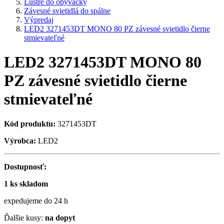
Lustre do obývačky
Závesné svietidlá do spálne
Výpredaj
LED2 3271453DT MONO 80 PZ závesné svietidlo čierne
stmievateľné
LED2 3271453DT MONO 80
PZ závesné svietidlo čierne
stmievateľné
Kód produktu:
3271453DT
Výrobca:
LED2
Dostupnosť:
1 ks skladom
expedujeme do 24 h
Ďalšie kusy:
na dopyt