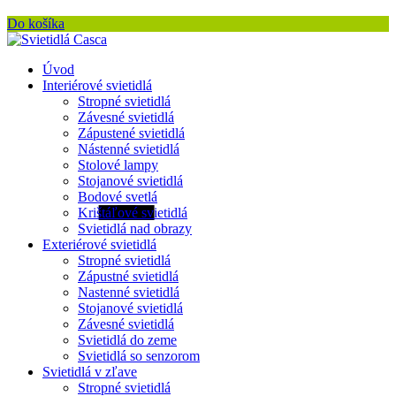
Do košíka
Úvod
Interiérové svietidlá
Stropné svietidlá
Závesné svietidlá
Zápustené svietidlá
Nástenné svietidlá
Stolové lampy
Stojanové svietidlá
Bodové svetlá
Krištáľové svietidlá
Svietidlá nad obrazy
Exteriérové svietidlá
Stropné svietidlá
Zápustné svietidlá
Nastenné svietidlá
Stojanové svietidlá
Závesné svietidlá
Svietidlá do zeme
Svietidlá so senzorom
Svietidlá v zľave
Stropné svietidlá