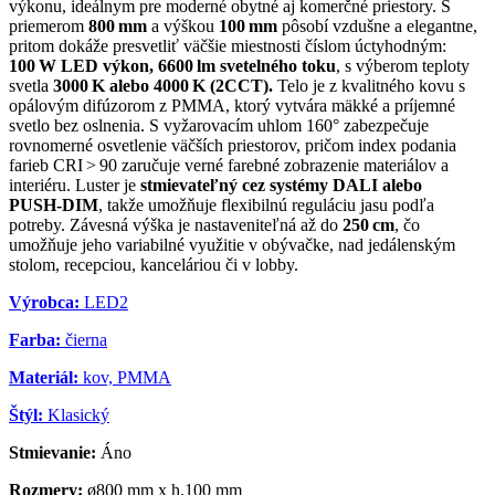
výkonu, ideálnym pre moderné obytné aj komerčné priestory. S
priemerom
800 mm
a výškou
100 mm
pôsobí vzdušne a elegantne,
pritom dokáže presvetliť väčšie miestnosti číslom úctyhodným:
100 W LED výkon, 6600 lm svetelného toku
, s výberom teploty
svetla
3000 K alebo 4000 K (2CCT).
Telo je z kvalitného kovu s
opálovým difúzorom z PMMA, ktorý vytvára mäkké a príjemné
svetlo bez oslnenia. S vyžarovacím uhlom 160° zabezpečuje
rovnomerné osvetlenie väčších priestorov, pričom index podania
farieb CRI > 90 zaručuje verné farebné zobrazenie materiálov a
interiéru. Luster je
stmievateľný cez systémy DALI alebo
PUSH‑DIM
, takže umožňuje flexibilnú reguláciu jasu podľa
potreby. Závesná výška je nastaveniteľná až do
250 cm
, čo
umožňuje jeho variabilné využitie v obývačke, nad jedálenským
stolom, recepciou, kanceláriou či v lobby.
Výrobca:
LED2
Farba:
čierna
Materiál:
kov, PMMA
Štýl:
Klasický
Stmievanie:
Áno
Rozmery:
ø800 mm x h.100 mm