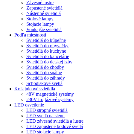
Závesné lustre
Zapustené svietidlá
Nástenné svietidlá
Stolové lampy
Stojacie lampy
Vonkajšie svietidlá
Podľa miestnosti
Svietidlá do kúpeľne
Svietidlá do obývačky
Svietidlá do kuchyne
Svietidlá do kancelárie
Svietidlá do detskej izby
Svietidlá do chodby
Svietidlá do spálne
Svietidlá do záhrady
Schodiskové svetlá
Koľajnicové svietidlá
48V magnetické systémy
230V trojfázové systémy
LED osvetlenie
LED stropné svietidlá
LED svetlá na stenu
LED závesné svietidlá a lustre
LED zapustené bodové svetlá
LED stojacie lampy