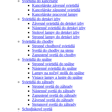
Svietidlá do kancelárie
Kancelárske závesné svietidlá
Kancelárske zápustné svietidlá
Kancelárske pracovné lampy
Svietidlá do detskej izby
Závesné svietidlá do detskej izby
Nástenné svietidlá do detskej izby
Stolové lampy do detskej izby
Stropné lampy do detskej izby
Svietidlá do chodby
Stropné chodbové svietidlá
Svetlá do chodby na stenu
Zapustené svetlá do chodby
Svietidlá do spálne
Stropné svietidlá do spálne
Nástenné svietidlá do spálne
Lampy na nočný stolík do spálne
Visiace lampy a lustre do spálne
Svietidlá do záhrady
Stropné svetlá do záhrady
Nástenné svetlá do záhrady
Zapustené svetlá do záhrady
Závesné svetlá do záhrady
Stojanové svetlá do záhrady
Schodiskové svetlá