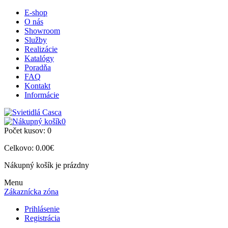
E-shop
O nás
Showroom
Služby
Realizácie
Katalógy
Poradňa
FAQ
Kontakt
Informácie
0
Počet kusov:
0
Celkovo:
0.00€
Nákupný košík je prázdny
Menu
Zákaznícka zóna
Prihlásenie
Registrácia