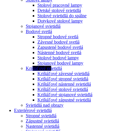
Stolové pracovné lampy
Detské stolové svietidlá
Stolové svietidlá do spálne
Dotykové stolové lampy
Stojanové svietidlá
Bodové svetlá
Stropné bodové svetlá
Závesné bodové svetlá
Zapustené bodové svetlá
Nástenné bodové svetlá
Stolové bodové lampy
Stojanové bodové lampy
Krištáľové svietidlá
Krištáľové závesné svietidlá
Krištáľové stropné svietidlá
Krištáľové nástenné svietidlá
Krištáľové stolové svietidlá
Krištáľové stojanové svietidlá
Krištáľové zápustné svietidlá
Svietidlá nad obrazy
Exteriérové svietidlá
Stropné svietidlá
Zápustné svietidlá
Nastenné svietidlá