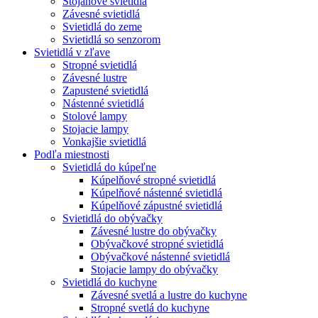
Stojanové svietidlá
Závesné svietidlá
Svietidlá do zeme
Svietidlá so senzorom
Svietidlá v zľave
Stropné svietidlá
Závesné lustre
Zapustené svietidlá
Nástenné svietidlá
Stolové lampy
Stojacie lampy
Vonkajšie svietidlá
Podľa miestnosti
Svietidlá do kúpeľne
Kúpelňové stropné svietidlá
Kúpelňové nástenné svietidlá
Kúpelňové zápustné svietidlá
Svietidlá do obývačky
Závesné lustre do obývačky
Obývačkové stropné svietidlá
Obývačkové nástenné svietidlá
Stojacie lampy do obývačky
Svietidlá do kuchyne
Závesné svetlá a lustre do kuchyne
Stropné svetlá do kuchyne