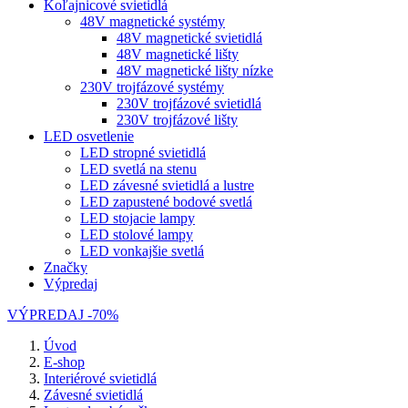
Koľajnicové svietidlá
48V magnetické systémy
48V magnetické svietidlá
48V magnetické lišty
48V magnetické lišty nízke
230V trojfázové systémy
230V trojfázové svietidlá
230V trojfázové lišty
LED osvetlenie
LED stropné svietidlá
LED svetlá na stenu
LED závesné svietidlá a lustre
LED zapustené bodové svetlá
LED stojacie lampy
LED stolové lampy
LED vonkajšie svetlá
Značky
Výpredaj
VÝPREDAJ -70%
Úvod
E-shop
Interiérové svietidlá
Závesné svietidlá