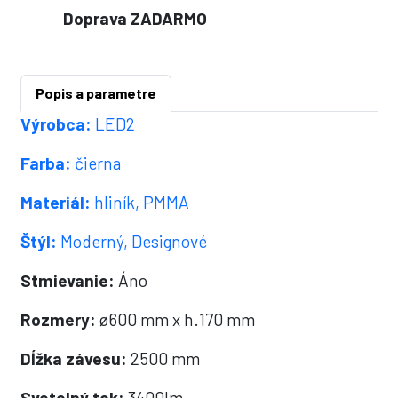
Doprava ZADARMO
Popis a parametre
Výrobca:
LED2
Farba:
čierna
Materiál:
hliník, PMMA
Štýl:
Moderný, Designové
Stmievanie:
Áno
Rozmery:
ø600 mm x h.170 mm
Dĺžka závesu:
2500 mm
Svetelný tok:
3400lm