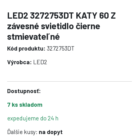
LED2 3272753DT KATY 60 Z
závesné svietidlo čierne
stmievateľné
Kód produktu:
3272753DT
Výrobca:
LED2
Dostupnosť:
7 ks skladom
expedujeme do 24 h
Ďalšie kusy:
na dopyt