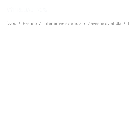
VÝPREDAJ -70%
Úvod
E-shop
Interiérové svietidlá
Závesné svietidlá
L
Zľava