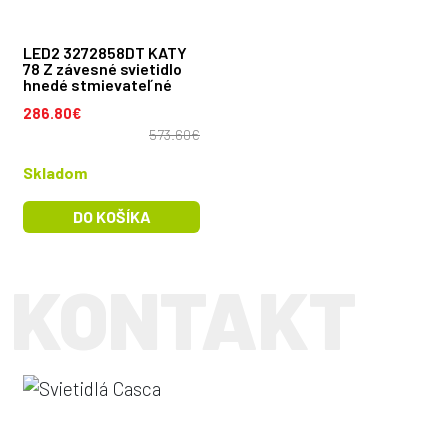
LED2 3272858DT KATY
78 Z závesné svietidlo
hnedé stmievateľné
286.80€
573.60€
Skladom
DO KOŠÍKA