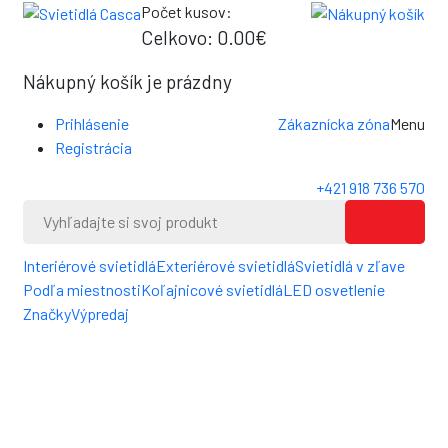
Počet kusov:
0
Celkovo:
0.00€
0
Nákupný košík je prázdny
Prihlásenie
Zákaznícka zóna
Menu
Registrácia
+421 918 736 570
Interiérové svietidlá
Exteriérové svietidlá
Svietidlá v zľave
Podľa miestnosti
Koľajnicové svietidlá
LED osvetlenie
Značky
Výpredaj