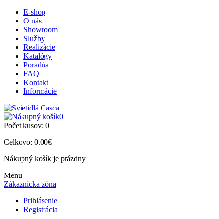
E-shop
O nás
Showroom
Služby
Realizácie
Katalógy
Poradňa
FAQ
Kontakt
Informácie
0
Počet kusov:
0
Celkovo:
0.00€
Nákupný košík je prázdny
Menu
Zákaznícka zóna
Prihlásenie
Registrácia