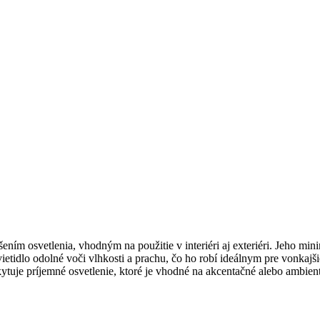
m osvetlenia, vhodným na použitie v interiéri aj exteriéri. Jeho minim
dlo odolné voči vlhkosti a prachu, čo ho robí ideálnym pre vonkajšie 
tuje príjemné osvetlenie, ktoré je vhodné na akcentačné alebo ambient