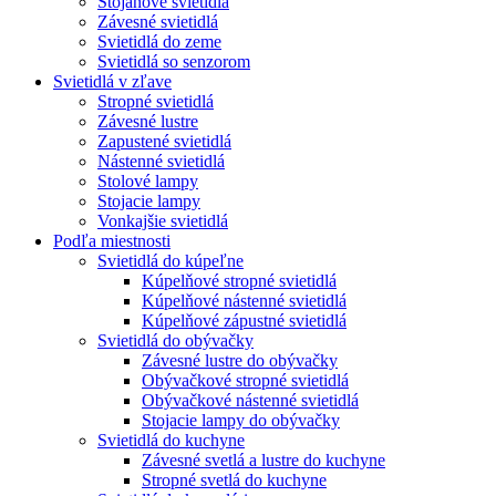
Stojanové svietidlá
Závesné svietidlá
Svietidlá do zeme
Svietidlá so senzorom
Svietidlá v zľave
Stropné svietidlá
Závesné lustre
Zapustené svietidlá
Nástenné svietidlá
Stolové lampy
Stojacie lampy
Vonkajšie svietidlá
Podľa miestnosti
Svietidlá do kúpeľne
Kúpelňové stropné svietidlá
Kúpelňové nástenné svietidlá
Kúpelňové zápustné svietidlá
Svietidlá do obývačky
Závesné lustre do obývačky
Obývačkové stropné svietidlá
Obývačkové nástenné svietidlá
Stojacie lampy do obývačky
Svietidlá do kuchyne
Závesné svetlá a lustre do kuchyne
Stropné svetlá do kuchyne