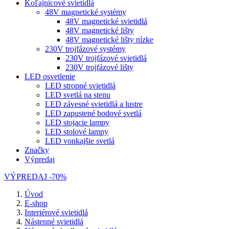
Koľajnicové svietidlá
48V magnetické systémy
48V magnetické svietidlá
48V magnetické lišty
48V magnetické lišty nízke
230V trojfázové systémy
230V trojfázové svietidlá
230V trojfázové lišty
LED osvetlenie
LED stropné svietidlá
LED svetlá na stenu
LED závesné svietidlá a lustre
LED zapustené bodové svetlá
LED stojacie lampy
LED stolové lampy
LED vonkajšie svetlá
Značky
Výpredaj
VÝPREDAJ -70%
Úvod
E-shop
Interiérové svietidlá
Nástenné svietidlá