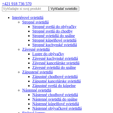
+421 918 736 570
Vyhľadať svietidlo
Interiérové svietidlá
Stropné svietidlá
Stropné svetlá do obývačky
Stropné svetlá do chodby
Stropné svietidlá do spálne
Stropné kúpelňové svietidlá
Stropné kuchynské svietidlá
Závesné svietidlá
Lustre do obývačky
Závesné kuchynské svietidlá
Závesné kancelárske svietidlá
Závesné svietidlá do spálne
Zápustené svietidlá
Zápustné chodbové svietidlá
Zápustné kancelárske svietidlá
Zápustné svetlá do kúpelne
Nástenné svietidlá
Nástenné chodbové svietidlá
Nástenné svietidlá do spálne
Nástenné kúpelňové svietidlá
Nástenné obývačkové svietidlá
Stolové lampy