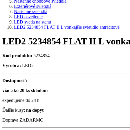
Nástenné chodbové svietidlá
Exteriérové svietidlá
Nastenné svietidlá
LED osvetlenie
LED svetlá na stenu
LED2 5234854 FLAT II L vonkajšie svietidlo antracitové
LED2 5234854 FLAT II L vonkajš
Kód produktu:
5234854
Výrobca:
LED2
Dostupnosť:
viac ako 20 ks skladom
expedujeme do 24 h
Ďalšie kusy:
na dopyt
Doprava ZADARMO