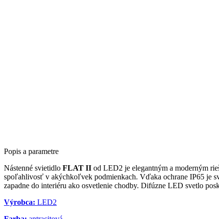
Popis a parametre
Nástenné svietidlo
FLAT II
od LED2 je elegantným a moderným riešení
spoľahlivosť v akýchkoľvek podmienkach. Vďaka ochrane IP65 je svieti
zapadne do interiéru ako osvetlenie chodby. Difúzne LED svetlo posky
Výrobca:
LED2
Farba:
antracitová