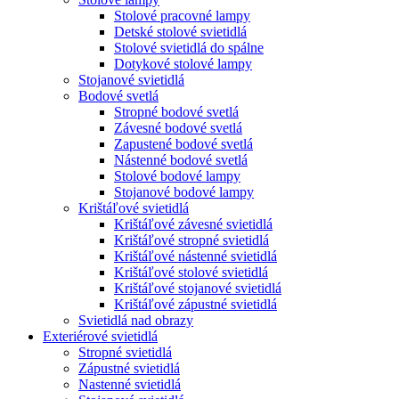
Stolové pracovné lampy
Detské stolové svietidlá
Stolové svietidlá do spálne
Dotykové stolové lampy
Stojanové svietidlá
Bodové svetlá
Stropné bodové svetlá
Závesné bodové svetlá
Zapustené bodové svetlá
Nástenné bodové svetlá
Stolové bodové lampy
Stojanové bodové lampy
Krištáľové svietidlá
Krištáľové závesné svietidlá
Krištáľové stropné svietidlá
Krištáľové nástenné svietidlá
Krištáľové stolové svietidlá
Krištáľové stojanové svietidlá
Krištáľové zápustné svietidlá
Svietidlá nad obrazy
Exteriérové svietidlá
Stropné svietidlá
Zápustné svietidlá
Nastenné svietidlá