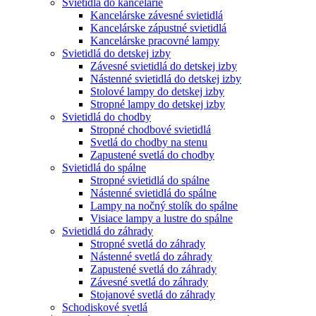
Svietidlá do kancelárie
Kancelárske závesné svietidlá
Kancelárske zápustné svietidlá
Kancelárske pracovné lampy
Svietidlá do detskej izby
Závesné svietidlá do detskej izby
Nástenné svietidlá do detskej izby
Stolové lampy do detskej izby
Stropné lampy do detskej izby
Svietidlá do chodby
Stropné chodbové svietidlá
Svetlá do chodby na stenu
Zapustené svetlá do chodby
Svietidlá do spálne
Stropné svietidlá do spálne
Nástenné svietidlá do spálne
Lampy na nočný stolík do spálne
Visiace lampy a lustre do spálne
Svietidlá do záhrady
Stropné svetlá do záhrady
Nástenné svetlá do záhrady
Zapustené svetlá do záhrady
Závesné svetlá do záhrady
Stojanové svetlá do záhrady
Schodiskové svetlá