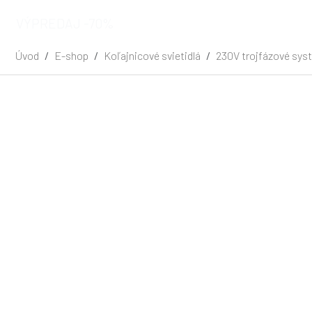
VÝPREDAJ -70%
Úvod
E-shop
Koľajnicové svietidlá
230V trojfázové sys