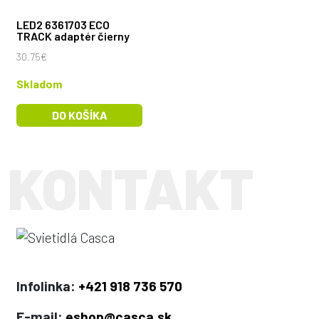
LED2 6361703 ECO
TRACK adaptér čierny
30.75€
Skladom
DO KOŠÍKA
Infolinka:
+421 918 736 570
E-mail:
eshop@casca.sk