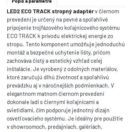
Popis a parametre
LED2 ECO TRACK stropný adaptér
v čiernom
prevedení je určený na pevné a spoľahlivé
pripojenie trojfázového koľajnicového systému
ECO TRACK k prívodu elektrickej energie zo
stropu. Tento komponent umožňuje jednoduchú
montáž a bezpečné uchytenie lišty, pričom
zachováva čistý a estetický vzhľad celej
inštalácie. Je vyrobený z odolných materiálov,
ktoré zaručujú dlhú životnosť a spoľahlivú
prevádzku aj v náročnejších podmienkach. V
elegantnom matnom čiernom prevedení
dokonale ladí s čiernymi koľajnicami a
svietidlami, čím podporuje jednotný dizajn
osvetľovacieho systému. Je ideálny pre použitie
v showroomoch, predajniach, galériách,