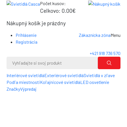
Počet kusov:
0
Celkovo:
0.00€
0
Nákupný košík je prázdny
Prihlásenie
Zákaznícka zóna
Menu
Registrácia
+421 918 736 570
Interiérové svietidlá
Exteriérové svietidlá
Svietidlá v zľave
Podľa miestnosti
Koľajnicové svietidlá
LED osvetlenie
Značky
Výpredaj