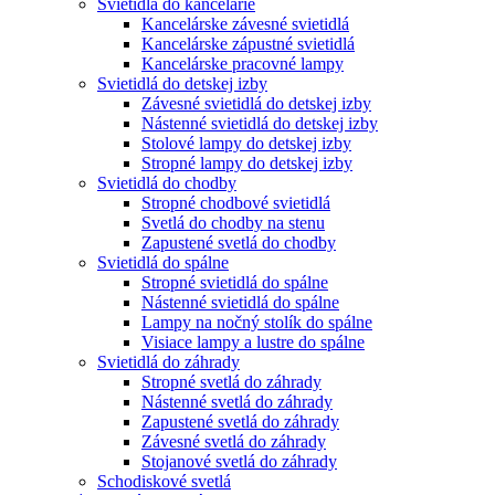
Svietidlá do kancelárie
Kancelárske závesné svietidlá
Kancelárske zápustné svietidlá
Kancelárske pracovné lampy
Svietidlá do detskej izby
Závesné svietidlá do detskej izby
Nástenné svietidlá do detskej izby
Stolové lampy do detskej izby
Stropné lampy do detskej izby
Svietidlá do chodby
Stropné chodbové svietidlá
Svetlá do chodby na stenu
Zapustené svetlá do chodby
Svietidlá do spálne
Stropné svietidlá do spálne
Nástenné svietidlá do spálne
Lampy na nočný stolík do spálne
Visiace lampy a lustre do spálne
Svietidlá do záhrady
Stropné svetlá do záhrady
Nástenné svetlá do záhrady
Zapustené svetlá do záhrady
Závesné svetlá do záhrady
Stojanové svetlá do záhrady
Schodiskové svetlá