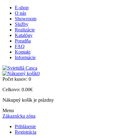
E-shop
O nás
Showroom
Služby
Realizácie
Katalógy
Poradňa
FAQ
Kontakt
Informácie
0
Počet kusov:
0
Celkovo:
0.00€
Nákupný košík je prázdny
Menu
Zákaznícka zóna
Prihlásenie
Registrácia