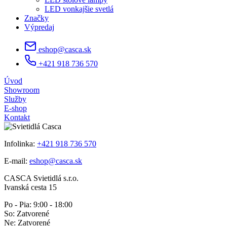
LED vonkajšie svetlá
Značky
Výpredaj
eshop@casca.sk
+421 918 736 570
Úvod
Showroom
Služby
E-shop
Kontakt
Infolinka:
+421 918 736 570
E-mail:
eshop@casca.sk
CASCA Svietidlá s.r.o.
Ivanská cesta 15
Po - Pia: 9:00 - 18:00
So: Zatvorené
Ne: Zatvorené