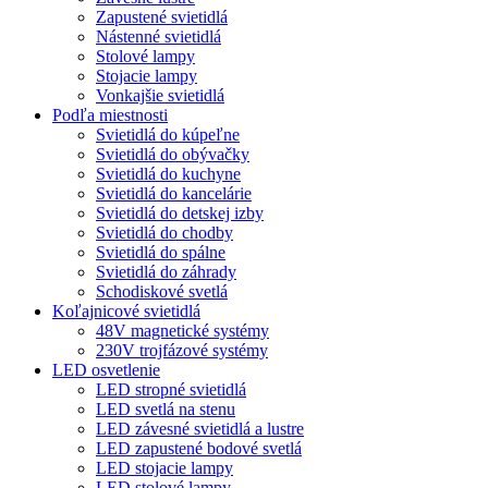
Zapustené svietidlá
Nástenné svietidlá
Stolové lampy
Stojacie lampy
Vonkajšie svietidlá
Podľa miestnosti
Svietidlá do kúpeľne
Svietidlá do obývačky
Svietidlá do kuchyne
Svietidlá do kancelárie
Svietidlá do detskej izby
Svietidlá do chodby
Svietidlá do spálne
Svietidlá do záhrady
Schodiskové svetlá
Koľajnicové svietidlá
48V magnetické systémy
230V trojfázové systémy
LED osvetlenie
LED stropné svietidlá
LED svetlá na stenu
LED závesné svietidlá a lustre
LED zapustené bodové svetlá
LED stojacie lampy
LED stolové lampy