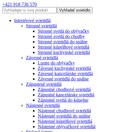
+421 918 736 570
Vyhľadať svietidlo
Interiérové svietidlá
Stropné svietidlá
Stropné svetlá do obývačky
Stropné svetlá do chodby
Stropné svietidlá do spálne
Stropné kúpelňové svietidlá
Stropné kuchynské svietidlá
Závesné svietidlá
Lustre do obývačky
Závesné kuchynské svietidlá
Závesné kancelárske svietidlá
Závesné svietidlá do spálne
Zápustené svietidlá
Zápustné chodbové svietidlá
Zápustné kancelárske svietidlá
Zápustné svetlá do kúpelne
Nástenné svietidlá
Nástenné chodbové svietidlá
Nástenné svietidlá do spálne
Nástenné kúpelňové svietidlá
Nástenné obývačkové svietidlá
Stolové lampy