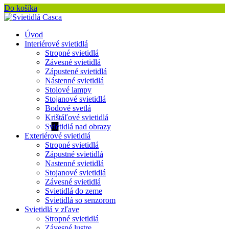
Do košíka
Úvod
Interiérové svietidlá
Stropné svietidlá
Závesné svietidlá
Zápustené svietidlá
Nástenné svietidlá
Stolové lampy
Stojanové svietidlá
Bodové svetlá
Krištáľové svietidlá
Svietidlá nad obrazy
Exteriérové svietidlá
Stropné svietidlá
Zápustné svietidlá
Nastenné svietidlá
Stojanové svietidlá
Závesné svietidlá
Svietidlá do zeme
Svietidlá so senzorom
Svietidlá v zľave
Stropné svietidlá
Závesné lustre