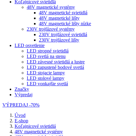
Koľajnicové svietidlá
48V magnetické systémy
48V magnetické svietidlá
48V magnetické lišty
48V magnetické lišty nízke
230V trojfázové systémy
230V trojfázové svietidlá
230V trojfázové lišty
LED osvetlenie
LED stropné svietidlá
LED svetlá na stenu
LED závesné svietidlá a lustre
LED zapustené bodové svetlá
LED stojacie lampy
LED stolové lampy
LED vonkajšie svetlá
Značky
Výpredaj
VÝPREDAJ -70%
Úvod
E-shop
Koľajnicové svietidlá
48V magnetické systémy