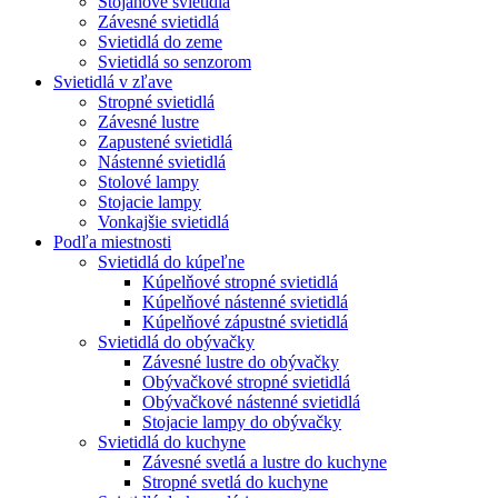
Stojanové svietidlá
Závesné svietidlá
Svietidlá do zeme
Svietidlá so senzorom
Svietidlá v zľave
Stropné svietidlá
Závesné lustre
Zapustené svietidlá
Nástenné svietidlá
Stolové lampy
Stojacie lampy
Vonkajšie svietidlá
Podľa miestnosti
Svietidlá do kúpeľne
Kúpelňové stropné svietidlá
Kúpelňové nástenné svietidlá
Kúpelňové zápustné svietidlá
Svietidlá do obývačky
Závesné lustre do obývačky
Obývačkové stropné svietidlá
Obývačkové nástenné svietidlá
Stojacie lampy do obývačky
Svietidlá do kuchyne
Závesné svetlá a lustre do kuchyne
Stropné svetlá do kuchyne