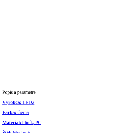
Popis a parametre
Výrobca:
LED2
Farba:
čierna
Materiál:
hliník, PC
Štýl:
Moderný