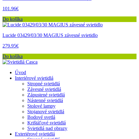
101.96€
Do košíka
Lucide 03429/03/30 MAGIUS závesné svietidlo
279.95€
Do košíka
Úvod
Interiérové svietidlá
Stropné svietidlá
Závesné svietidlá
Zápustené svietidlá
Nástenné svietidlá
Stolové lampy
Stojanové svietidlá
Bodové svetlá
Krištáľové svietidlá
Svietidlá nad obrazy
Exteriérové svietidlá