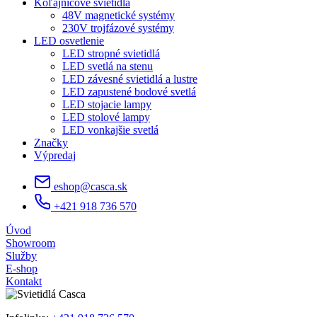
Koľajnicové svietidlá
48V magnetické systémy
230V trojfázové systémy
LED osvetlenie
LED stropné svietidlá
LED svetlá na stenu
LED závesné svietidlá a lustre
LED zapustené bodové svetlá
LED stojacie lampy
LED stolové lampy
LED vonkajšie svetlá
Značky
Výpredaj
eshop@casca.sk
+421 918 736 570
Úvod
Showroom
Služby
E-shop
Kontakt