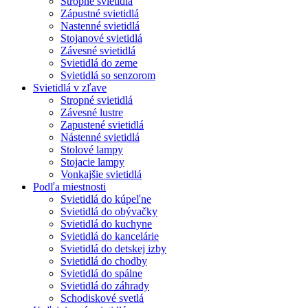
Stropné svietidlá
Zápustné svietidlá
Nastenné svietidlá
Stojanové svietidlá
Závesné svietidlá
Svietidlá do zeme
Svietidlá so senzorom
Svietidlá v zľave
Stropné svietidlá
Závesné lustre
Zapustené svietidlá
Nástenné svietidlá
Stolové lampy
Stojacie lampy
Vonkajšie svietidlá
Podľa miestnosti
Svietidlá do kúpeľne
Svietidlá do obývačky
Svietidlá do kuchyne
Svietidlá do kancelárie
Svietidlá do detskej izby
Svietidlá do chodby
Svietidlá do spálne
Svietidlá do záhrady
Schodiskové svetlá