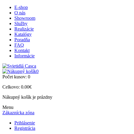
E-shop
O nás
Showroom
Služby
Realizácie
Katalógy
Poradňa
FAQ
Kontakt
Informácie
0
Počet kusov:
0
Celkovo:
0.00€
Nákupný košík je prázdny
Menu
Zákaznícka zóna
Prihlásenie
Registrácia