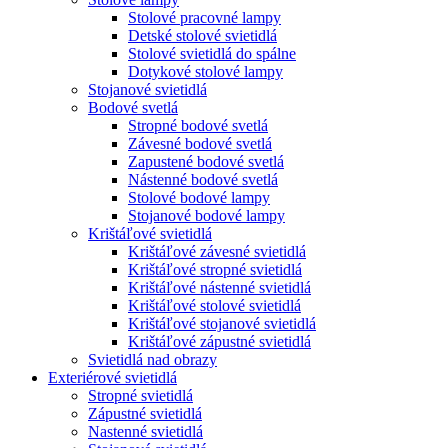
Stolové pracovné lampy
Detské stolové svietidlá
Stolové svietidlá do spálne
Dotykové stolové lampy
Stojanové svietidlá
Bodové svetlá
Stropné bodové svetlá
Závesné bodové svetlá
Zapustené bodové svetlá
Nástenné bodové svetlá
Stolové bodové lampy
Stojanové bodové lampy
Krištáľové svietidlá
Krištáľové závesné svietidlá
Krištáľové stropné svietidlá
Krištáľové nástenné svietidlá
Krištáľové stolové svietidlá
Krištáľové stojanové svietidlá
Krištáľové zápustné svietidlá
Svietidlá nad obrazy
Exteriérové svietidlá
Stropné svietidlá
Zápustné svietidlá
Nastenné svietidlá