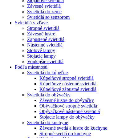
Stojanové svietidlá
Závesné svietidlá
Svietidlá do zeme
Svietidlá so senzorom
Svietidlá v zľave
Stropné svietidlá
Závesné lustre
Zapustené svietidlá
Nástenné svietidlá
Stolové lampy
Stojacie lampy
Vonkajšie svietidlá
Podľa miestnosti
Svietidlá do kúpeľne
Kúpelňové stropné svietidlá
Kúpelňové nástenné svietidlá
Kúpelňové zápustné svietidlá
Svietidlá do obývačky
Závesné lustre do obývačky
Obývačkové stropné svietidlá
Obývačkové nástenné svietidlá
Stojacie lampy do obývačky
Svietidlá do kuchyne
Závesné svetlá a lustre do kuchyne
Stropné svetlá do kuchyne