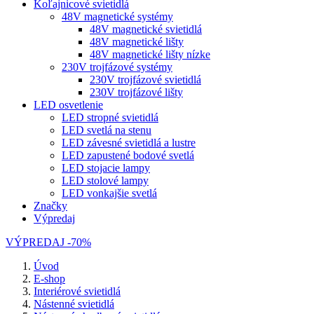
Koľajnicové svietidlá
48V magnetické systémy
48V magnetické svietidlá
48V magnetické lišty
48V magnetické lišty nízke
230V trojfázové systémy
230V trojfázové svietidlá
230V trojfázové lišty
LED osvetlenie
LED stropné svietidlá
LED svetlá na stenu
LED závesné svietidlá a lustre
LED zapustené bodové svetlá
LED stojacie lampy
LED stolové lampy
LED vonkajšie svetlá
Značky
Výpredaj
VÝPREDAJ -70%
Úvod
E-shop
Interiérové svietidlá
Nástenné svietidlá