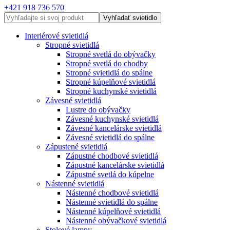
+421 918 736 570
Vyhľadať svietidlo
Interiérové svietidlá
Stropné svietidlá
Stropné svetlá do obývačky
Stropné svetlá do chodby
Stropné svietidlá do spálne
Stropné kúpelňové svietidlá
Stropné kuchynské svietidlá
Závesné svietidlá
Lustre do obývačky
Závesné kuchynské svietidlá
Závesné kancelárske svietidlá
Závesné svietidlá do spálne
Zápustené svietidlá
Zápustné chodbové svietidlá
Zápustné kancelárske svietidlá
Zápustné svetlá do kúpelne
Nástenné svietidlá
Nástenné chodbové svietidlá
Nástenné svietidlá do spálne
Nástenné kúpelňové svietidlá
Nástenné obývačkové svietidlá
Stolové lampy