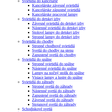
Svietidlá do kancelárie
Kancelárske závesné svietidlá
Kancelárske zápustné svietidlá
Kancelárske pracovné lampy
Svietidlá do detskej izby
Závesné svietidlá do detskej izby
Nástenné svietidlá do detskej izby
Stolové lampy do detskej izby
Stropné lampy do detskej izby
Svietidlá do chodby
Stropné chodbové svietidlá
Svetlá do chodby na stenu
Zapustené svetlá do chodby
Svietidlá do spálne
Stropné svietidlá do spálne
Nástenné svietidlá do spálne
Lampy na nočný stolík do spálne
Visiace lampy a lustre do spálne
Svietidlá do záhrady
Stropné svetlá do záhrady
Nástenné svetlá do záhrady
Zapustené svetlá do záhrady
Závesné svetlá do záhrady
Stojanové svetlá do záhrady
Schodiskové svetlá