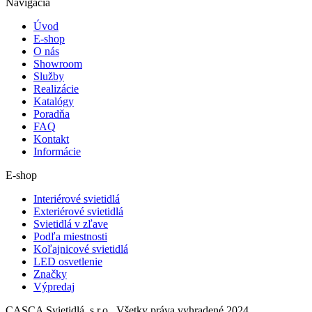
Navigácia
Úvod
E-shop
O nás
Showroom
Služby
Realizácie
Katalógy
Poradňa
FAQ
Kontakt
Informácie
E-shop
Interiérové svietidlá
Exteriérové svietidlá
Svietidlá v zľave
Podľa miestnosti
Koľajnicové svietidlá
LED osvetlenie
Značky
Výpredaj
CASCA Svietidlá, s.r.o., Všetky práva vyhradené 2024