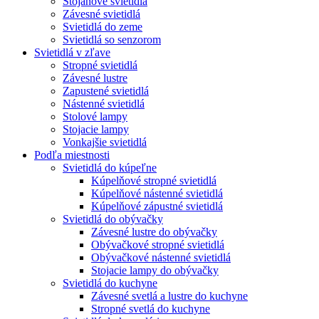
Stojanové svietidlá
Závesné svietidlá
Svietidlá do zeme
Svietidlá so senzorom
Svietidlá v zľave
Stropné svietidlá
Závesné lustre
Zapustené svietidlá
Nástenné svietidlá
Stolové lampy
Stojacie lampy
Vonkajšie svietidlá
Podľa miestnosti
Svietidlá do kúpeľne
Kúpelňové stropné svietidlá
Kúpelňové nástenné svietidlá
Kúpelňové zápustné svietidlá
Svietidlá do obývačky
Závesné lustre do obývačky
Obývačkové stropné svietidlá
Obývačkové nástenné svietidlá
Stojacie lampy do obývačky
Svietidlá do kuchyne
Závesné svetlá a lustre do kuchyne
Stropné svetlá do kuchyne