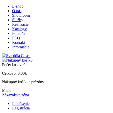
E-shop
O nás
Showroom
Služby
Realizácie
Katalógy
Poradňa
FAQ
Kontakt
Informácie
0
Počet kusov:
0
Celkovo:
0.00€
Nákupný košík je prázdny
Menu
Zákaznícka zóna
Prihlásenie
Registrácia