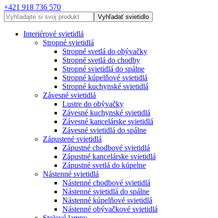
+421 918 736 570
Vyhľadať svietidlo
Interiérové svietidlá
Stropné svietidlá
Stropné svetlá do obývačky
Stropné svetlá do chodby
Stropné svietidlá do spálne
Stropné kúpelňové svietidlá
Stropné kuchynské svietidlá
Závesné svietidlá
Lustre do obývačky
Závesné kuchynské svietidlá
Závesné kancelárske svietidlá
Závesné svietidlá do spálne
Zápustené svietidlá
Zápustné chodbové svietidlá
Zápustné kancelárske svietidlá
Zápustné svetlá do kúpelne
Nástenné svietidlá
Nástenné chodbové svietidlá
Nástenné svietidlá do spálne
Nástenné kúpelňové svietidlá
Nástenné obývačkové svietidlá
Stolové lampy