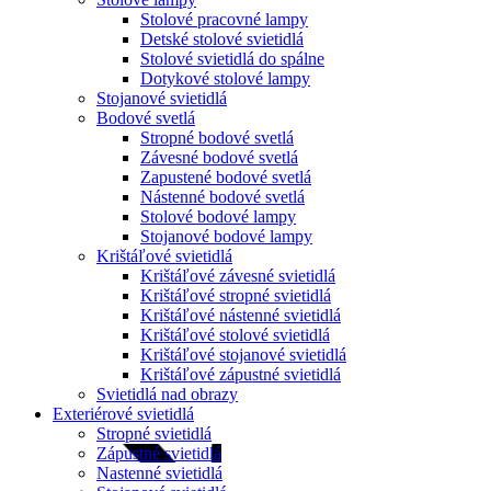
Stolové pracovné lampy
Detské stolové svietidlá
Stolové svietidlá do spálne
Dotykové stolové lampy
Stojanové svietidlá
Bodové svetlá
Stropné bodové svetlá
Závesné bodové svetlá
Zapustené bodové svetlá
Nástenné bodové svetlá
Stolové bodové lampy
Stojanové bodové lampy
Krištáľové svietidlá
Krištáľové závesné svietidlá
Krištáľové stropné svietidlá
Krištáľové nástenné svietidlá
Krištáľové stolové svietidlá
Krištáľové stojanové svietidlá
Krištáľové zápustné svietidlá
Svietidlá nad obrazy
Exteriérové svietidlá
Stropné svietidlá
Zápustné svietidlá
Nastenné svietidlá