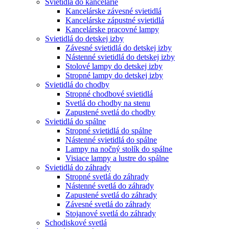
Svietidlá do kancelárie
Kancelárske závesné svietidlá
Kancelárske zápustné svietidlá
Kancelárske pracovné lampy
Svietidlá do detskej izby
Závesné svietidlá do detskej izby
Nástenné svietidlá do detskej izby
Stolové lampy do detskej izby
Stropné lampy do detskej izby
Svietidlá do chodby
Stropné chodbové svietidlá
Svetlá do chodby na stenu
Zapustené svetlá do chodby
Svietidlá do spálne
Stropné svietidlá do spálne
Nástenné svietidlá do spálne
Lampy na nočný stolík do spálne
Visiace lampy a lustre do spálne
Svietidlá do záhrady
Stropné svetlá do záhrady
Nástenné svetlá do záhrady
Zapustené svetlá do záhrady
Závesné svetlá do záhrady
Stojanové svetlá do záhrady
Schodiskové svetlá