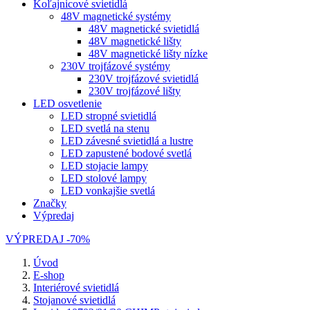
Koľajnicové svietidlá
48V magnetické systémy
48V magnetické svietidlá
48V magnetické lišty
48V magnetické lišty nízke
230V trojfázové systémy
230V trojfázové svietidlá
230V trojfázové lišty
LED osvetlenie
LED stropné svietidlá
LED svetlá na stenu
LED závesné svietidlá a lustre
LED zapustené bodové svetlá
LED stojacie lampy
LED stolové lampy
LED vonkajšie svetlá
Značky
Výpredaj
VÝPREDAJ -70%
Úvod
E-shop
Interiérové svietidlá
Stojanové svietidlá