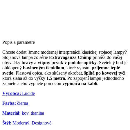
Popis a parametre
Chcete dodať šmrnc modernej interpretácii klasickej stojacej lampy?
Stojanová lampa zo série
Extravaganza Chimp
prináša do vašej
obývačky
hravý a vtipný prvok v podobe opičky
. Svetelný bod je
obklopený
bavlneným tienidlom
, ktoré vytvára
príjemne teplé
svetlo
. Plastová opica, ako skúsený akrobat,
šplhá po kovovej tyči
,
ktorá siaha až do výšky
1,5 metra
. Po zapojení lampu jednoducho
zapnete alebo vypnete pomocou
vypínača na kábli
.
Výrobca:
Lucide
Farba:
čierna
Materiál:
kov, tkanina
Štýl:
Moderný, Designové