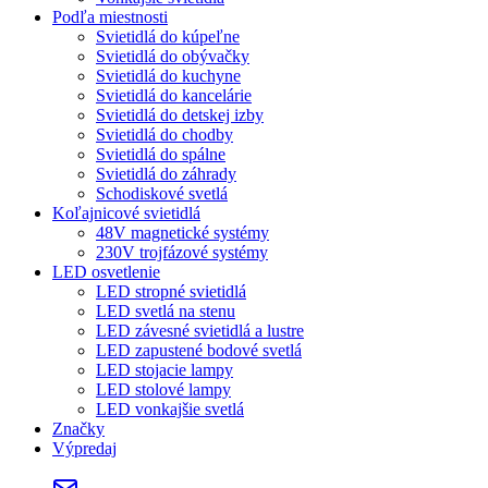
Podľa miestnosti
Svietidlá do kúpeľne
Svietidlá do obývačky
Svietidlá do kuchyne
Svietidlá do kancelárie
Svietidlá do detskej izby
Svietidlá do chodby
Svietidlá do spálne
Svietidlá do záhrady
Schodiskové svetlá
Koľajnicové svietidlá
48V magnetické systémy
230V trojfázové systémy
LED osvetlenie
LED stropné svietidlá
LED svetlá na stenu
LED závesné svietidlá a lustre
LED zapustené bodové svetlá
LED stojacie lampy
LED stolové lampy
LED vonkajšie svetlá
Značky
Výpredaj