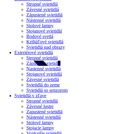
Stropné svietidlá
Závesné svietidlá
Zápustené svietidlá
Nástenné svietidlá
Stolové lampy
Stojanové svietidlá
Bodové svetlá
Krištáľové svietidlá
Svietidlá nad obrazy
Exteriérové svietidlá
Stropné svietidlá
Zápustné svietidlá
Nastenné svietidlá
Stojanové svietidlá
Závesné svietidlá
Svietidlá do zeme
Svietidlá so senzorom
Svietidlá v zľave
Stropné svietidlá
Závesné lustre
Zapustené svietidlá
Nástenné svietidlá
Stolové lampy
Stojacie lampy
Vonkajšie svietidlá