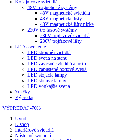
Koľajnicové svietidlá
48V magnetické systémy
48V magnetické svietidlá
48V magnetické lišty
48V magnetické lišty nízke
230V trojfázové systémy
230V trojfázové svietidlá
230V trojfázové lišty
LED osvetlenie
LED stropné svietidlá
LED svetlá na stenu
LED závesné svietidlá a lustre
LED zapustené bodové svetlá
LED stojacie lampy
LED stolové lampy
LED vonkajšie svetlá
Značky
Výpredaj
VÝPREDAJ -70%
Úvod
E-shop
Interiérové svietidlá
Nástenné svietidlá