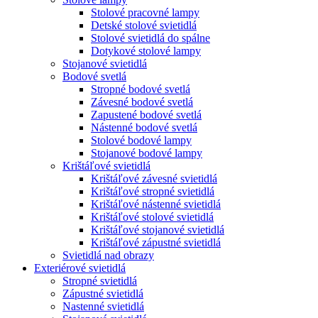
Stolové pracovné lampy
Detské stolové svietidlá
Stolové svietidlá do spálne
Dotykové stolové lampy
Stojanové svietidlá
Bodové svetlá
Stropné bodové svetlá
Závesné bodové svetlá
Zapustené bodové svetlá
Nástenné bodové svetlá
Stolové bodové lampy
Stojanové bodové lampy
Krištáľové svietidlá
Krištáľové závesné svietidlá
Krištáľové stropné svietidlá
Krištáľové nástenné svietidlá
Krištáľové stolové svietidlá
Krištáľové stojanové svietidlá
Krištáľové zápustné svietidlá
Svietidlá nad obrazy
Exteriérové svietidlá
Stropné svietidlá
Zápustné svietidlá
Nastenné svietidlá