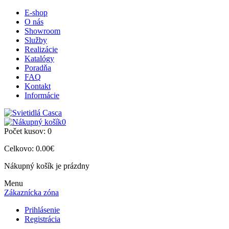
E-shop
O nás
Showroom
Služby
Realizácie
Katalógy
Poradňa
FAQ
Kontakt
Informácie
0
Počet kusov:
0
Celkovo:
0.00€
Nákupný košík je prázdny
Menu
Zákaznícka zóna
Prihlásenie
Registrácia