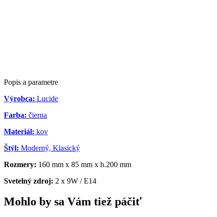
Popis a parametre
Výrobca:
Lucide
Farba:
čierna
Materiál:
kov
Štýl:
Moderný, Klasický
Rozmery:
160 mm x 85 mm x h.200 mm
Svetelný zdroj:
2 x 9W / E14
Mohlo by sa Vám tiež páčiť