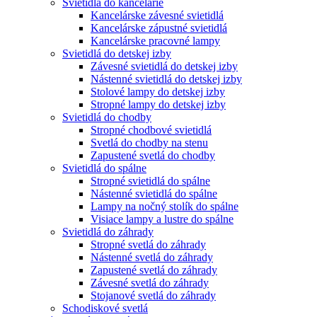
Svietidlá do kancelárie
Kancelárske závesné svietidlá
Kancelárske zápustné svietidlá
Kancelárske pracovné lampy
Svietidlá do detskej izby
Závesné svietidlá do detskej izby
Nástenné svietidlá do detskej izby
Stolové lampy do detskej izby
Stropné lampy do detskej izby
Svietidlá do chodby
Stropné chodbové svietidlá
Svetlá do chodby na stenu
Zapustené svetlá do chodby
Svietidlá do spálne
Stropné svietidlá do spálne
Nástenné svietidlá do spálne
Lampy na nočný stolík do spálne
Visiace lampy a lustre do spálne
Svietidlá do záhrady
Stropné svetlá do záhrady
Nástenné svetlá do záhrady
Zapustené svetlá do záhrady
Závesné svetlá do záhrady
Stojanové svetlá do záhrady
Schodiskové svetlá