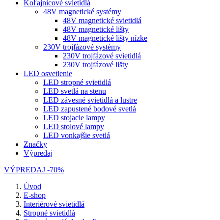
Koľajnicové svietidlá
48V magnetické systémy
48V magnetické svietidlá
48V magnetické lišty
48V magnetické lišty nízke
230V trojfázové systémy
230V trojfázové svietidlá
230V trojfázové lišty
LED osvetlenie
LED stropné svietidlá
LED svetlá na stenu
LED závesné svietidlá a lustre
LED zapustené bodové svetlá
LED stojacie lampy
LED stolové lampy
LED vonkajšie svetlá
Značky
Výpredaj
VÝPREDAJ -70%
Úvod
E-shop
Interiérové svietidlá
Stropné svietidlá