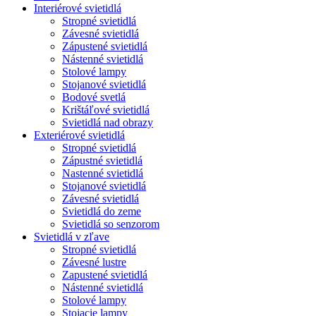
Interiérové svietidlá
Stropné svietidlá
Závesné svietidlá
Zápustené svietidlá
Nástenné svietidlá
Stolové lampy
Stojanové svietidlá
Bodové svetlá
Krištáľové svietidlá
Svietidlá nad obrazy
Exteriérové svietidlá
Stropné svietidlá
Zápustné svietidlá
Nastenné svietidlá
Stojanové svietidlá
Závesné svietidlá
Svietidlá do zeme
Svietidlá so senzorom
Svietidlá v zľave
Stropné svietidlá
Závesné lustre
Zapustené svietidlá
Nástenné svietidlá
Stolové lampy
Stojacie lampy