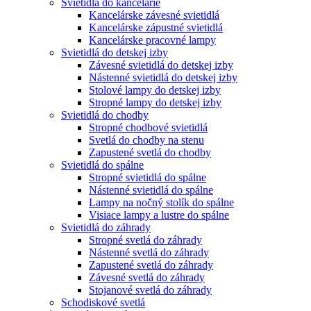
Svietidlá do kancelárie
Kancelárske závesné svietidlá
Kancelárske zápustné svietidlá
Kancelárske pracovné lampy
Svietidlá do detskej izby
Závesné svietidlá do detskej izby
Nástenné svietidlá do detskej izby
Stolové lampy do detskej izby
Stropné lampy do detskej izby
Svietidlá do chodby
Stropné chodbové svietidlá
Svetlá do chodby na stenu
Zapustené svetlá do chodby
Svietidlá do spálne
Stropné svietidlá do spálne
Nástenné svietidlá do spálne
Lampy na nočný stolík do spálne
Visiace lampy a lustre do spálne
Svietidlá do záhrady
Stropné svetlá do záhrady
Nástenné svetlá do záhrady
Zapustené svetlá do záhrady
Závesné svetlá do záhrady
Stojanové svetlá do záhrady
Schodiskové svetlá