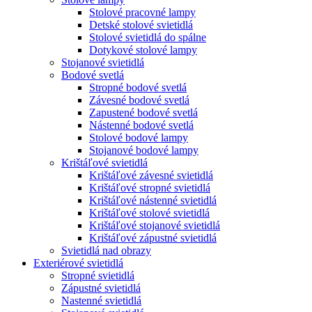
Stolové pracovné lampy
Detské stolové svietidlá
Stolové svietidlá do spálne
Dotykové stolové lampy
Stojanové svietidlá
Bodové svetlá
Stropné bodové svetlá
Závesné bodové svetlá
Zapustené bodové svetlá
Nástenné bodové svetlá
Stolové bodové lampy
Stojanové bodové lampy
Krištáľové svietidlá
Krištáľové závesné svietidlá
Krištáľové stropné svietidlá
Krištáľové nástenné svietidlá
Krištáľové stolové svietidlá
Krištáľové stojanové svietidlá
Krištáľové zápustné svietidlá
Svietidlá nad obrazy
Exteriérové svietidlá
Stropné svietidlá
Zápustné svietidlá
Nastenné svietidlá