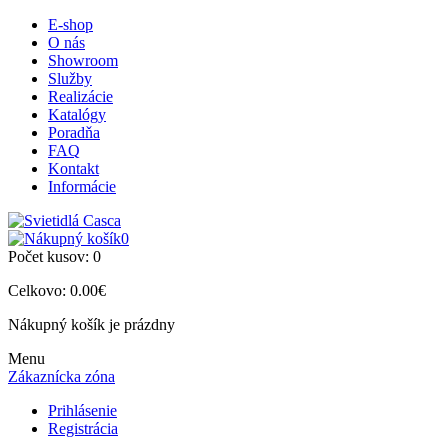
E-shop
O nás
Showroom
Služby
Realizácie
Katalógy
Poradňa
FAQ
Kontakt
Informácie
0
Počet kusov:
0
Celkovo:
0.00€
Nákupný košík je prázdny
Menu
Zákaznícka zóna
Prihlásenie
Registrácia