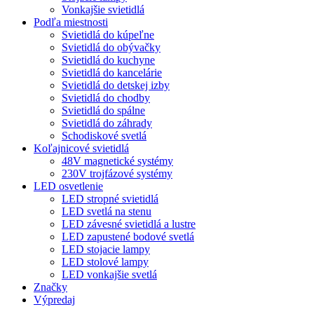
Vonkajšie svietidlá
Podľa miestnosti
Svietidlá do kúpeľne
Svietidlá do obývačky
Svietidlá do kuchyne
Svietidlá do kancelárie
Svietidlá do detskej izby
Svietidlá do chodby
Svietidlá do spálne
Svietidlá do záhrady
Schodiskové svetlá
Koľajnicové svietidlá
48V magnetické systémy
230V trojfázové systémy
LED osvetlenie
LED stropné svietidlá
LED svetlá na stenu
LED závesné svietidlá a lustre
LED zapustené bodové svetlá
LED stojacie lampy
LED stolové lampy
LED vonkajšie svetlá
Značky
Výpredaj