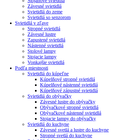
Stojanové svietidlá
Závesné svietidlá
Svietidlá do zeme
Svietidlá so senzorom
Svietidlá v zľave
Stropné svietidlá
Závesné lustre
Zapustené svietidlá
Nástenné svietidlá
Stolové lampy
Stojacie lampy
Vonkajšie svietidlá
Podľa miestnosti
Svietidlá do kúpeľne
Kúpelňové stropné svietidlá
Kúpelňové nástenné svietidlá
Kúpelňové zápustné svietidlá
Svietidlá do obývačky
Závesné lustre do obývačky
Obývačkové stropné svietidlá
Obývačkové nástenné svietidlá
Stojacie lampy do obývačky
Svietidlá do kuchyne
Závesné svetlá a lustre do kuchyne
Stropné svetlá do kuchyne