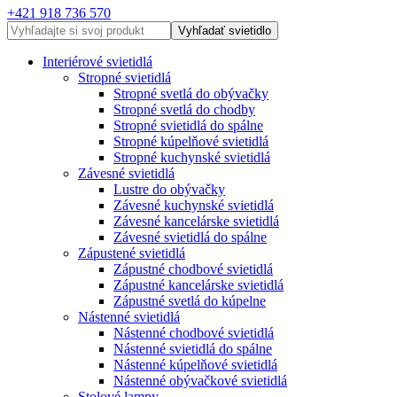
+421 918 736 570
Vyhľadať svietidlo
Interiérové svietidlá
Stropné svietidlá
Stropné svetlá do obývačky
Stropné svetlá do chodby
Stropné svietidlá do spálne
Stropné kúpelňové svietidlá
Stropné kuchynské svietidlá
Závesné svietidlá
Lustre do obývačky
Závesné kuchynské svietidlá
Závesné kancelárske svietidlá
Závesné svietidlá do spálne
Zápustené svietidlá
Zápustné chodbové svietidlá
Zápustné kancelárske svietidlá
Zápustné svetlá do kúpelne
Nástenné svietidlá
Nástenné chodbové svietidlá
Nástenné svietidlá do spálne
Nástenné kúpelňové svietidlá
Nástenné obývačkové svietidlá
Stolové lampy