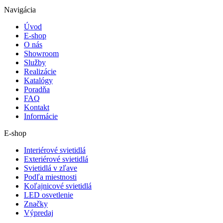
Navigácia
Úvod
E-shop
O nás
Showroom
Služby
Realizácie
Katalógy
Poradňa
FAQ
Kontakt
Informácie
E-shop
Interiérové svietidlá
Exteriérové svietidlá
Svietidlá v zľave
Podľa miestnosti
Koľajnicové svietidlá
LED osvetlenie
Značky
Výpredaj