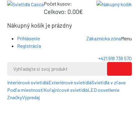
Počet kusov:
0
Celkovo:
0.00€
0
Nákupný košík je prázdny
Prihlásenie
Zákaznícka zóna
Menu
Registrácia
+421 918 736 570
Interiérové svietidlá
Exteriérové svietidlá
Svietidlá v zľave
Podľa miestnosti
Koľajnicové svietidlá
LED osvetlenie
Značky
Výpredaj