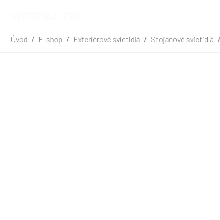
VÝPREDAJ -70%
Úvod
E-shop
Exteriérové svietidlá
Stojanové svietidlá