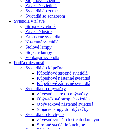
Stojanové svietidlá
Závesné svietidlá
Svietidlá do zeme
Svietidlá so senzorom
Svietidlá v zľave
Stropné svietidlá
Závesné lustre
Zapustené svietidlá
Nástenné svietidlá
Stolové lampy
Stojacie lampy
Vonkajšie svietidlá
Podľa miestnosti
Svietidlá do kúpeľne
Kúpelňové stropné svietidlá
Kúpelňové nástenné svietidlá
Kúpelňové zápustné svietidlá
Svietidlá do obývačky
Závesné lustre do obývačky
Obývačkové stropné svietidlá
Obývačkové nástenné svietidlá
Stojacie lampy do obývačky
Svietidlá do kuchyne
Závesné svetlá a lustre do kuchyne
Stropné svetlá do kuchyne