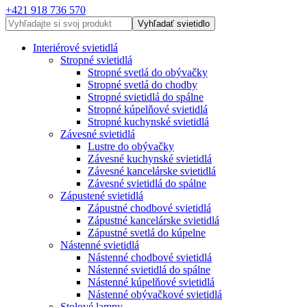
+421 918 736 570
Vyhľadať svietidlo
Interiérové svietidlá
Stropné svietidlá
Stropné svetlá do obývačky
Stropné svetlá do chodby
Stropné svietidlá do spálne
Stropné kúpelňové svietidlá
Stropné kuchynské svietidlá
Závesné svietidlá
Lustre do obývačky
Závesné kuchynské svietidlá
Závesné kancelárske svietidlá
Závesné svietidlá do spálne
Zápustené svietidlá
Zápustné chodbové svietidlá
Zápustné kancelárske svietidlá
Zápustné svetlá do kúpelne
Nástenné svietidlá
Nástenné chodbové svietidlá
Nástenné svietidlá do spálne
Nástenné kúpelňové svietidlá
Nástenné obývačkové svietidlá
Stolové lampy