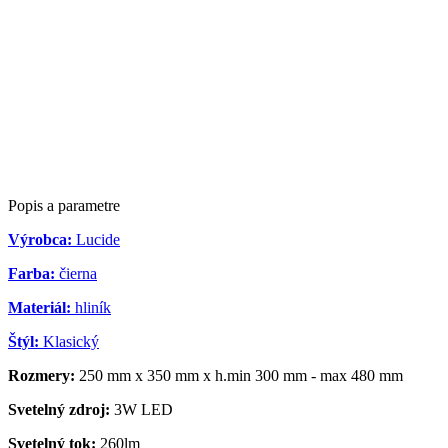
Popis a parametre
Výrobca:
Lucide
Farba:
čierna
Materiál:
hliník
Štýl:
Klasický
Rozmery:
250 mm x 350 mm x h.min 300 mm - max 480 mm
Svetelný zdroj:
3W LED
Svetelný tok:
260lm