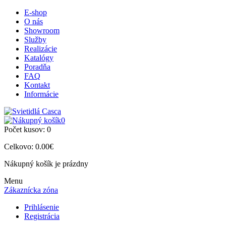
E-shop
O nás
Showroom
Služby
Realizácie
Katalógy
Poradňa
FAQ
Kontakt
Informácie
0
Počet kusov:
0
Celkovo:
0.00€
Nákupný košík je prázdny
Menu
Zákaznícka zóna
Prihlásenie
Registrácia