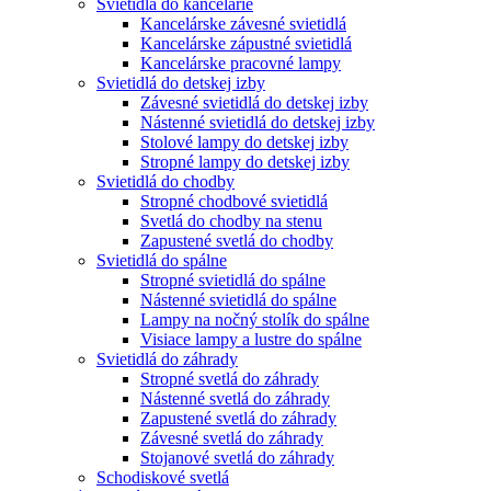
Svietidlá do kancelárie
Kancelárske závesné svietidlá
Kancelárske zápustné svietidlá
Kancelárske pracovné lampy
Svietidlá do detskej izby
Závesné svietidlá do detskej izby
Nástenné svietidlá do detskej izby
Stolové lampy do detskej izby
Stropné lampy do detskej izby
Svietidlá do chodby
Stropné chodbové svietidlá
Svetlá do chodby na stenu
Zapustené svetlá do chodby
Svietidlá do spálne
Stropné svietidlá do spálne
Nástenné svietidlá do spálne
Lampy na nočný stolík do spálne
Visiace lampy a lustre do spálne
Svietidlá do záhrady
Stropné svetlá do záhrady
Nástenné svetlá do záhrady
Zapustené svetlá do záhrady
Závesné svetlá do záhrady
Stojanové svetlá do záhrady
Schodiskové svetlá