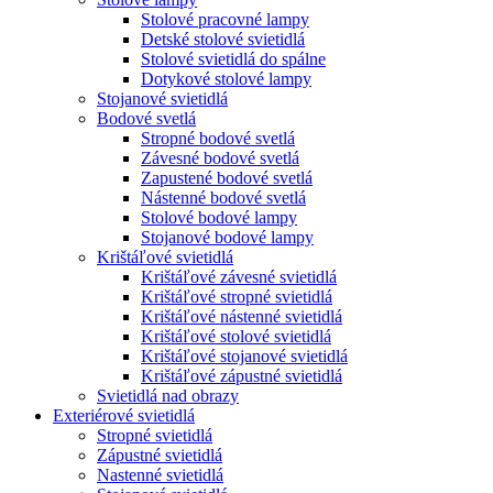
Stolové pracovné lampy
Detské stolové svietidlá
Stolové svietidlá do spálne
Dotykové stolové lampy
Stojanové svietidlá
Bodové svetlá
Stropné bodové svetlá
Závesné bodové svetlá
Zapustené bodové svetlá
Nástenné bodové svetlá
Stolové bodové lampy
Stojanové bodové lampy
Krištáľové svietidlá
Krištáľové závesné svietidlá
Krištáľové stropné svietidlá
Krištáľové nástenné svietidlá
Krištáľové stolové svietidlá
Krištáľové stojanové svietidlá
Krištáľové zápustné svietidlá
Svietidlá nad obrazy
Exteriérové svietidlá
Stropné svietidlá
Zápustné svietidlá
Nastenné svietidlá