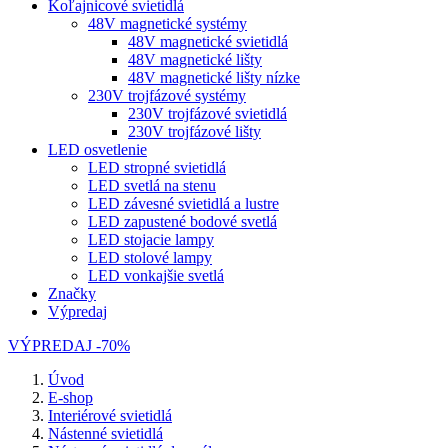
Koľajnicové svietidlá
48V magnetické systémy
48V magnetické svietidlá
48V magnetické lišty
48V magnetické lišty nízke
230V trojfázové systémy
230V trojfázové svietidlá
230V trojfázové lišty
LED osvetlenie
LED stropné svietidlá
LED svetlá na stenu
LED závesné svietidlá a lustre
LED zapustené bodové svetlá
LED stojacie lampy
LED stolové lampy
LED vonkajšie svetlá
Značky
Výpredaj
VÝPREDAJ -70%
Úvod
E-shop
Interiérové svietidlá
Nástenné svietidlá