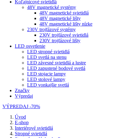
Koľajnicové svietidlá
48V magnetické systémy
48V magnetické svietidlá
48V magnetické lišty
48V magnetické lišty nízke
230V trojfázové systémy
230V trojfázové svietidlá
230V trojfázové lišty
LED osvetlenie
LED stropné svietidlá
LED svetlá na stenu
LED závesné svietidlá a lustre
LED zapustené bodové svetlá
LED stojacie lampy
LED stolové lampy
LED vonkajšie svetlá
Značky
Výpredaj
VÝPREDAJ -70%
Úvod
E-shop
Interiérové svietidlá
Stropné svietidlá