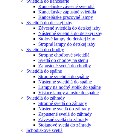
Svietidlá do kancelárie
Kancelárske závesné svietidlá
Kancelárske zápustné svietidlá
Kancelárske pracovné lampy
Svietidlá do detskej izby
Závesné svietidlá do detskej izby
Nástenné svietidlá do detskej izby
Stolové lampy do detskej izby
Stropné lampy do detskej izby
Svietidlá do chodby
Stropné chodbové svietidlá
Svetlá do chodby na stenu
Zapustené svetlá do chodby
Svietidlá do spálne
Stropné svietidlá do spálne
Nástenné svietidlá do spálne
Lampy na nočný stolík do spálne
Visiace lampy a lustre do spálne
Svietidlá do záhrady
Stropné svetlá do záhrady
Nástenné svetlá do záhrady
Zapustené svetlá do záhrady
Závesné svetlá do záhrady
Stojanové svetlá do záhrady
Schodiskové svetlá