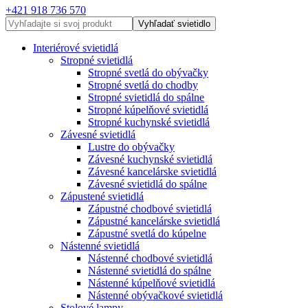
+421 918 736 570
Vyhľadať svietidlo
Interiérové svietidlá
Stropné svietidlá
Stropné svetlá do obývačky
Stropné svetlá do chodby
Stropné svietidlá do spálne
Stropné kúpelňové svietidlá
Stropné kuchynské svietidlá
Závesné svietidlá
Lustre do obývačky
Závesné kuchynské svietidlá
Závesné kancelárske svietidlá
Závesné svietidlá do spálne
Zápustené svietidlá
Zápustné chodbové svietidlá
Zápustné kancelárske svietidlá
Zápustné svetlá do kúpelne
Nástenné svietidlá
Nástenné chodbové svietidlá
Nástenné svietidlá do spálne
Nástenné kúpelňové svietidlá
Nástenné obývačkové svietidlá
Stolové lampy