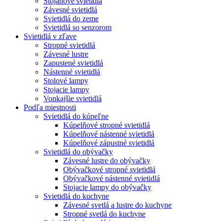
Stojanové svietidlá
Závesné svietidlá
Svietidlá do zeme
Svietidlá so senzorom
Svietidlá v zľave
Stropné svietidlá
Závesné lustre
Zapustené svietidlá
Nástenné svietidlá
Stolové lampy
Stojacie lampy
Vonkajšie svietidlá
Podľa miestnosti
Svietidlá do kúpeľne
Kúpelňové stropné svietidlá
Kúpelňové nástenné svietidlá
Kúpelňové zápustné svietidlá
Svietidlá do obývačky
Závesné lustre do obývačky
Obývačkové stropné svietidlá
Obývačkové nástenné svietidlá
Stojacie lampy do obývačky
Svietidlá do kuchyne
Závesné svetlá a lustre do kuchyne
Stropné svetlá do kuchyne