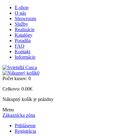
E-shop
O nás
Showroom
Služby
Realizácie
Katalógy
Poradňa
FAQ
Kontakt
Informácie
0
Počet kusov:
0
Celkovo:
0.00€
Nákupný košík je prázdny
Menu
Zákaznícka zóna
Prihlásenie
Registrácia