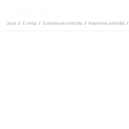
VÝPREDAJ -70%
Úvod
E-shop
Exteriérové svietidlá
Nastenné svietidlá