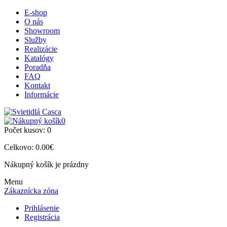
E-shop
O nás
Showroom
Služby
Realizácie
Katalógy
Poradňa
FAQ
Kontakt
Informácie
0
Počet kusov:
0
Celkovo:
0.00€
Nákupný košík je prázdny
Menu
Zákaznícka zóna
Prihlásenie
Registrácia