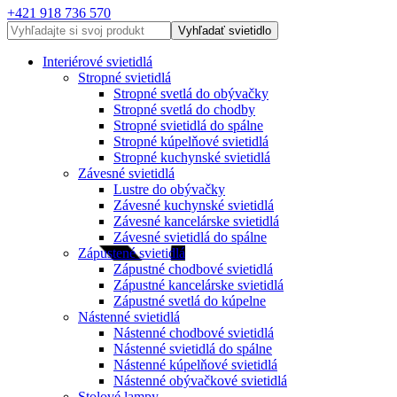
+421 918 736 570
Vyhľadať svietidlo
Interiérové svietidlá
Stropné svietidlá
Stropné svetlá do obývačky
Stropné svetlá do chodby
Stropné svietidlá do spálne
Stropné kúpelňové svietidlá
Stropné kuchynské svietidlá
Závesné svietidlá
Lustre do obývačky
Závesné kuchynské svietidlá
Závesné kancelárske svietidlá
Závesné svietidlá do spálne
Zápustené svietidlá
Zápustné chodbové svietidlá
Zápustné kancelárske svietidlá
Zápustné svetlá do kúpelne
Nástenné svietidlá
Nástenné chodbové svietidlá
Nástenné svietidlá do spálne
Nástenné kúpelňové svietidlá
Nástenné obývačkové svietidlá
Stolové lampy