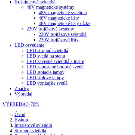
Koľajnicové svietidlá
48V magnetické systémy
48V magnetické svietidlá
48V magnetické lišty
48V magnetické lišty nízke
230V trojfázové systémy
230V trojfázové svietidlá
230V trojfázové lišty
LED osvetlenie
LED stropné svietidlá
LED svetlá na stenu
LED závesné svietidlá a lustre
LED zapustené bodové svetlá
LED stojacie lampy
LED stolové lampy
LED vonkajšie svetlá
Značky
Výpredaj
VÝPREDAJ -70%
Úvod
E-shop
Interiérové svietidlá
Stropné svietidlá