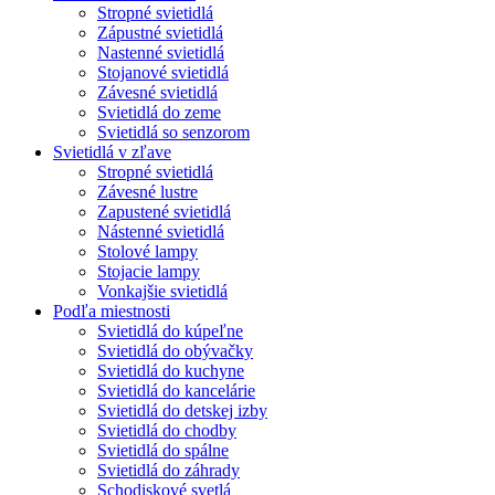
Stropné svietidlá
Zápustné svietidlá
Nastenné svietidlá
Stojanové svietidlá
Závesné svietidlá
Svietidlá do zeme
Svietidlá so senzorom
Svietidlá v zľave
Stropné svietidlá
Závesné lustre
Zapustené svietidlá
Nástenné svietidlá
Stolové lampy
Stojacie lampy
Vonkajšie svietidlá
Podľa miestnosti
Svietidlá do kúpeľne
Svietidlá do obývačky
Svietidlá do kuchyne
Svietidlá do kancelárie
Svietidlá do detskej izby
Svietidlá do chodby
Svietidlá do spálne
Svietidlá do záhrady
Schodiskové svetlá