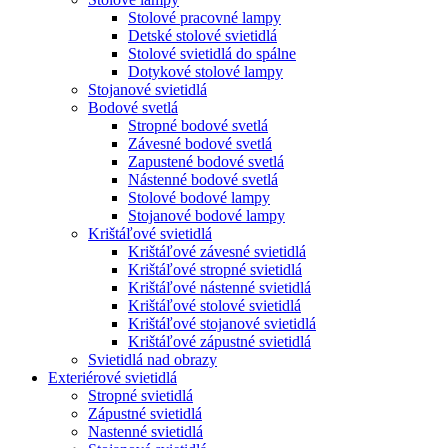
Stolové pracovné lampy
Detské stolové svietidlá
Stolové svietidlá do spálne
Dotykové stolové lampy
Stojanové svietidlá
Bodové svetlá
Stropné bodové svetlá
Závesné bodové svetlá
Zapustené bodové svetlá
Nástenné bodové svetlá
Stolové bodové lampy
Stojanové bodové lampy
Krištáľové svietidlá
Krištáľové závesné svietidlá
Krištáľové stropné svietidlá
Krištáľové nástenné svietidlá
Krištáľové stolové svietidlá
Krištáľové stojanové svietidlá
Krištáľové zápustné svietidlá
Svietidlá nad obrazy
Exteriérové svietidlá
Stropné svietidlá
Zápustné svietidlá
Nastenné svietidlá