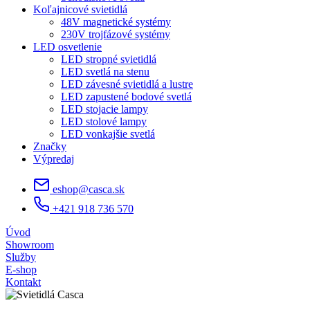
Koľajnicové svietidlá
48V magnetické systémy
230V trojfázové systémy
LED osvetlenie
LED stropné svietidlá
LED svetlá na stenu
LED závesné svietidlá a lustre
LED zapustené bodové svetlá
LED stojacie lampy
LED stolové lampy
LED vonkajšie svetlá
Značky
Výpredaj
eshop@casca.sk
+421 918 736 570
Úvod
Showroom
Služby
E-shop
Kontakt