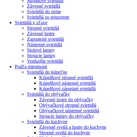
Stojanové svietidlá
Závesné svietidlá
Svietidlá do zeme
Svietidlá so senzorom
Svietidlá v zľave
Stropné svietidlá
Závesné lustre
Zapustené svietidlá
Nástenné svietidlá
Stolové lampy
Stojacie lampy
Vonkajšie svietidlá
Podľa miestnosti
Svietidlá do kúpeľne
Kúpelňové stropné svietidlá
Kúpelňové nástenné svietidlá
Kúpelňové zápustné svietidlá
Svietidlá do obývačky
Závesné lustre do obývačky
Obývačkové stropné svietidlá
Obývačkové nástenné svietidlá
Stojacie lampy do obývačky
Svietidlá do kuchyne
Závesné svetlá a lustre do kuchyne
Stropné svetlá do kuchyne