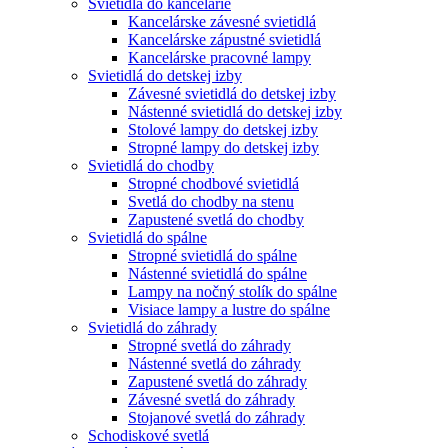
Svietidlá do kancelárie
Kancelárske závesné svietidlá
Kancelárske zápustné svietidlá
Kancelárske pracovné lampy
Svietidlá do detskej izby
Závesné svietidlá do detskej izby
Nástenné svietidlá do detskej izby
Stolové lampy do detskej izby
Stropné lampy do detskej izby
Svietidlá do chodby
Stropné chodbové svietidlá
Svetlá do chodby na stenu
Zapustené svetlá do chodby
Svietidlá do spálne
Stropné svietidlá do spálne
Nástenné svietidlá do spálne
Lampy na nočný stolík do spálne
Visiace lampy a lustre do spálne
Svietidlá do záhrady
Stropné svetlá do záhrady
Nástenné svetlá do záhrady
Zapustené svetlá do záhrady
Závesné svetlá do záhrady
Stojanové svetlá do záhrady
Schodiskové svetlá