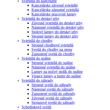
Svietidlá do kancelárie
Kancelárske závesné svietidlá
Kancelárske zápustné svietidlá
Kancelárske pracovné lampy
Svietidlá do detskej izby
Závesné svietidlá do detskej izby
Nástenné svietidlá do detskej izby
Stolové lampy do detskej izby
Stropné lampy do detskej izby
Svietidlá do chodby
Stropné chodbové svietidlá
Svetlá do chodby na stenu
Zapustené svetlá do chodby
Svietidlá do spálne
Stropné svietidlá do spálne
Nástenné svietidlá do spálne
Lampy na nočný stolík do spálne
Visiace lampy a lustre do spálne
Svietidlá do záhrady
Stropné svetlá do záhrady
Nástenné svetlá do záhrady
Zapustené svetlá do záhrady
Závesné svetlá do záhrady
Stojanové svetlá do záhrady
Schodiskové svetlá