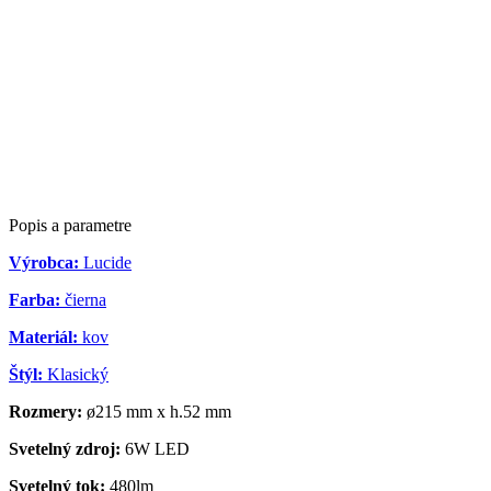
Popis a parametre
Výrobca:
Lucide
Farba:
čierna
Materiál:
kov
Štýl:
Klasický
Rozmery:
ø215 mm x h.52 mm
Svetelný zdroj:
6W LED
Svetelný tok:
480lm