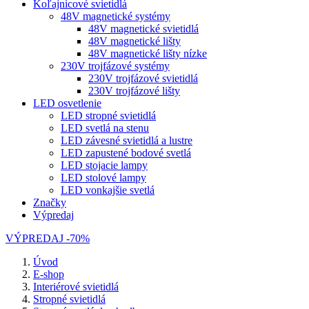
Koľajnicové svietidlá
48V magnetické systémy
48V magnetické svietidlá
48V magnetické lišty
48V magnetické lišty nízke
230V trojfázové systémy
230V trojfázové svietidlá
230V trojfázové lišty
LED osvetlenie
LED stropné svietidlá
LED svetlá na stenu
LED závesné svietidlá a lustre
LED zapustené bodové svetlá
LED stojacie lampy
LED stolové lampy
LED vonkajšie svetlá
Značky
Výpredaj
VÝPREDAJ -70%
Úvod
E-shop
Interiérové svietidlá
Stropné svietidlá