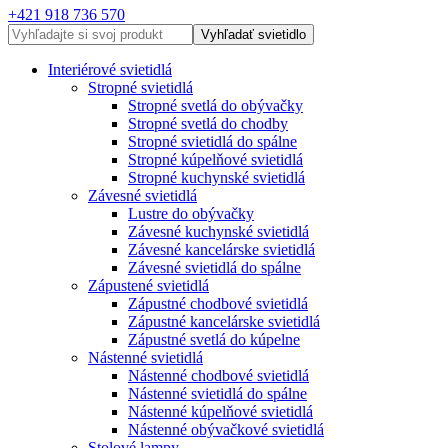
+421 918 736 570
Vyhľadať svietidlo
Interiérové svietidlá
Stropné svietidlá
Stropné svetlá do obývačky
Stropné svetlá do chodby
Stropné svietidlá do spálne
Stropné kúpelňové svietidlá
Stropné kuchynské svietidlá
Závesné svietidlá
Lustre do obývačky
Závesné kuchynské svietidlá
Závesné kancelárske svietidlá
Závesné svietidlá do spálne
Zápustené svietidlá
Zápustné chodbové svietidlá
Zápustné kancelárske svietidlá
Zápustné svetlá do kúpelne
Nástenné svietidlá
Nástenné chodbové svietidlá
Nástenné svietidlá do spálne
Nástenné kúpelňové svietidlá
Nástenné obývačkové svietidlá
Stolové lampy