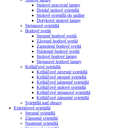
Stolové pracovné lampy
Detské stolové svietidlá
Stolové svietidlá do spálne
Dotykové stolové lampy
Stojanové svietidlá
Bodové svetlá
Stropné bodové svetlá
Závesné bodové svetlá
Zapustené bodové svetlá
Nástenné bodové svetlá
Stolové bodové lampy
Stojanové bodové lampy
Krištáľové svietidlá
Krištáľové závesné svietidlá
Krištáľové stropné svietidlá
Krištáľové nástenné svietidlá
Krištáľové stolové svietidlá
Krištáľové stojanové svietidlá
Krištáľové zápustné svietidlá
Svietidlá nad obrazy
Exteriérové svietidlá
Stropné svietidlá
Zápustné svietidlá
Nastenné svietidlá