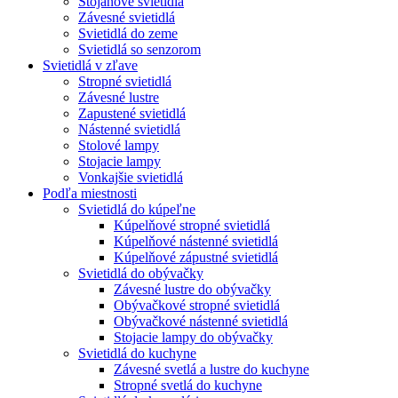
Stojanové svietidlá
Závesné svietidlá
Svietidlá do zeme
Svietidlá so senzorom
Svietidlá v zľave
Stropné svietidlá
Závesné lustre
Zapustené svietidlá
Nástenné svietidlá
Stolové lampy
Stojacie lampy
Vonkajšie svietidlá
Podľa miestnosti
Svietidlá do kúpeľne
Kúpelňové stropné svietidlá
Kúpelňové nástenné svietidlá
Kúpelňové zápustné svietidlá
Svietidlá do obývačky
Závesné lustre do obývačky
Obývačkové stropné svietidlá
Obývačkové nástenné svietidlá
Stojacie lampy do obývačky
Svietidlá do kuchyne
Závesné svetlá a lustre do kuchyne
Stropné svetlá do kuchyne