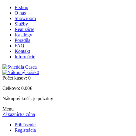
E-shop
O nás
Showroom
Služby
Realizácie
Katalógy
Poradňa
FAQ
Kontakt
Informácie
0
Počet kusov:
0
Celkovo:
0.00€
Nákupný košík je prázdny
Menu
Zákaznícka zóna
Prihlásenie
Registrácia