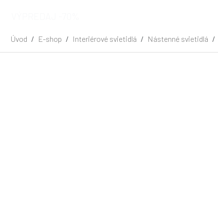
VÝPREDAJ -70%
Úvod
E-shop
Interiérové svietidlá
Nástenné svietidlá