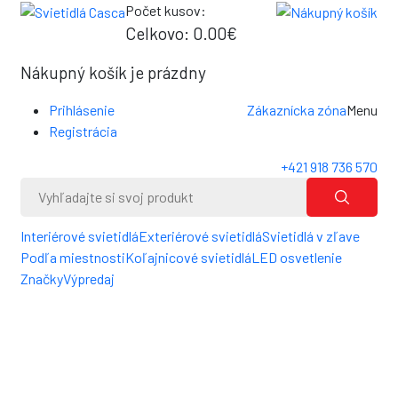
Počet kusov:
0
Celkovo:
0.00€
0
Nákupný košík je prázdny
Prihlásenie
Zákaznícka zóna
Menu
Registrácia
+421 918 736 570
Interiérové svietidlá
Exteriérové svietidlá
Svietidlá v zľave
Podľa miestnosti
Koľajnicové svietidlá
LED osvetlenie
Značky
Výpredaj