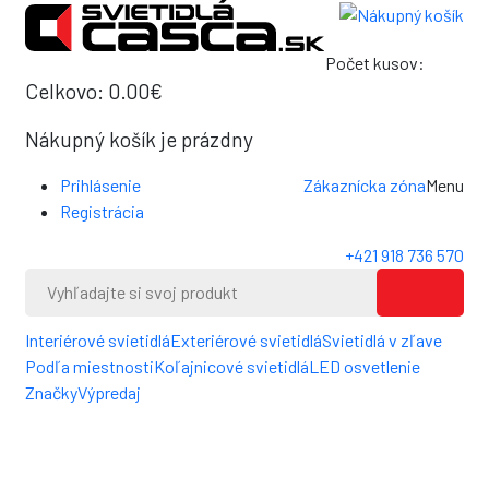
0
Počet kusov:
0
Celkovo:
0.00€
Nákupný košík je prázdny
Prihlásenie
Zákaznícka zóna
Menu
Registrácia
+421 918 736 570
Interiérové svietidlá
Exteriérové svietidlá
Svietidlá v zľave
Podľa miestnosti
Koľajnicové svietidlá
LED osvetlenie
Značky
Výpredaj