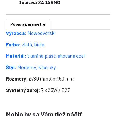
Doprava ZADARMO
Popis a parametre
Výrobca:
Nowodvorski
Farba:
zlatá, biela
Materiál:
tkanina,plast,lakovaná oceľ
Štýl:
Moderný, Klasický
Rozmery:
ø780 mm x h.150 mm
Svetelný zdroj:
7 x 25W / E27
Mohlo by sa Vám tiež páčiť