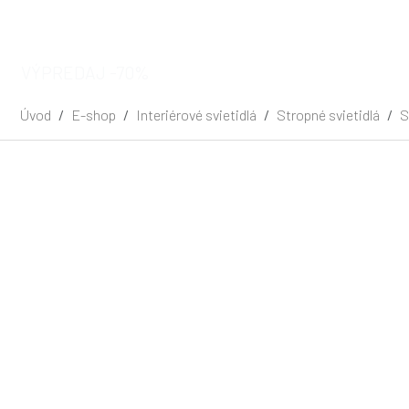
VÝPREDAJ -70%
Úvod
E-shop
Interiérové svietidlá
Stropné svietidlá
S