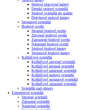
Stolové pracovné lampy
Detské stolové svietidlá
Stolové svietidlá do spálne
Dotykové stolové lampy
Stojanové svietidlá
Bodové svetlá
Stropné bodové svetlá
Závesné bodové svetlá
Zapustené bodové svetlá
Nástenné bodové svetlá
Stolové bodové lampy
Stojanové bodové lampy
Krištáľové svietidlá
Krištáľové závesné svietidlá
Krištáľové stropné svietidlá
Krištáľové nástenné svietidlá
Krištáľové stolové svietidlá
Krištáľové stojanové svietidlá
Krištáľové zápustné svietidlá
Svietidlá nad obrazy
Exteriérové svietidlá
Stropné svietidlá
Zápustné svietidlá
Nastenné svietidlá