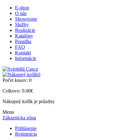
E-shop
O nás
Showroom
Služby
Realizácie
Katalógy
Poradňa
FAQ
Kontakt
Informácie
0
Počet kusov:
0
Celkovo:
0.00€
Nákupný košík je prázdny
Menu
Zákaznícka zóna
Prihlásenie
Registrácia