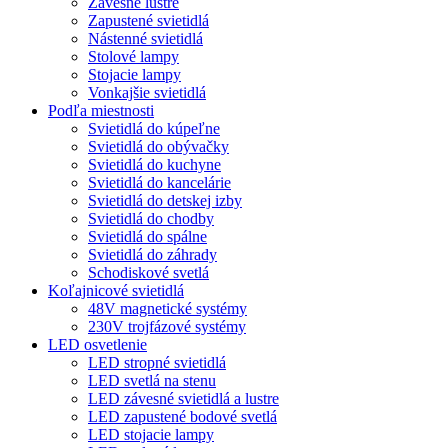
Závesné lustre
Zapustené svietidlá
Nástenné svietidlá
Stolové lampy
Stojacie lampy
Vonkajšie svietidlá
Podľa miestnosti
Svietidlá do kúpeľne
Svietidlá do obývačky
Svietidlá do kuchyne
Svietidlá do kancelárie
Svietidlá do detskej izby
Svietidlá do chodby
Svietidlá do spálne
Svietidlá do záhrady
Schodiskové svetlá
Koľajnicové svietidlá
48V magnetické systémy
230V trojfázové systémy
LED osvetlenie
LED stropné svietidlá
LED svetlá na stenu
LED závesné svietidlá a lustre
LED zapustené bodové svetlá
LED stojacie lampy