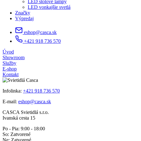
LED stolové lampy
LED vonkajšie svetlá
Značky
Výpredaj
eshop@casca.sk
+421 918 736 570
Úvod
Showroom
Služby
E-shop
Kontakt
Infolinka:
+421 918 736 570
E-mail:
eshop@casca.sk
CASCA Svietidlá s.r.o.
Ivanská cesta 15
Po - Pia: 9:00 - 18:00
So: Zatvorené
Ne: Zatvorené