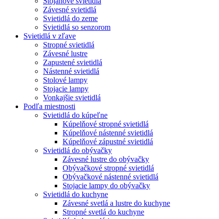
Stojanové svietidlá
Závesné svietidlá
Svietidlá do zeme
Svietidlá so senzorom
Svietidlá v zľave
Stropné svietidlá
Závesné lustre
Zapustené svietidlá
Nástenné svietidlá
Stolové lampy
Stojacie lampy
Vonkajšie svietidlá
Podľa miestnosti
Svietidlá do kúpeľne
Kúpelňové stropné svietidlá
Kúpelňové nástenné svietidlá
Kúpelňové zápustné svietidlá
Svietidlá do obývačky
Závesné lustre do obývačky
Obývačkové stropné svietidlá
Obývačkové nástenné svietidlá
Stojacie lampy do obývačky
Svietidlá do kuchyne
Závesné svetlá a lustre do kuchyne
Stropné svetlá do kuchyne