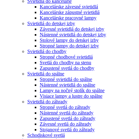
Svietidlá do kancelárie
Kancelárske závesné svietidlá
Kancelárske zápustné svietidlá
Kancelárske pracovné lampy
Svietidlá do detskej izby
Závesné svietidlá do detskej izby
Nástenné svietidlá do detskej izby
Stolové lampy do detskej izby
Stropné lampy do detskej izby
Svietidlá do chodby
Stropné chodbové svietidlá
Svetlá do chodby na stenu
Zapustené svetlá do chodby
Svietidlá do spálne
Stropné svietidlá do spálne
Nástenné svietidlá do spálne
Lampy na nočný stolík do spálne
Visiace lampy a lustre do spálne
Svietidlá do záhrady
Stropné svetlá do záhrady
Nástenné svetlá do záhrady
Zapustené svetlá do záhrady
Závesné svetlá do záhrady
Stojanové svetlá do záhrady
Schodiskové svetlá