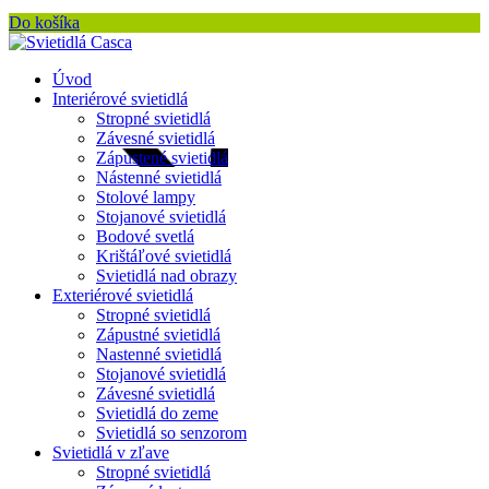
Do košíka
Úvod
Interiérové svietidlá
Stropné svietidlá
Závesné svietidlá
Zápustené svietidlá
Nástenné svietidlá
Stolové lampy
Stojanové svietidlá
Bodové svetlá
Krištáľové svietidlá
Svietidlá nad obrazy
Exteriérové svietidlá
Stropné svietidlá
Zápustné svietidlá
Nastenné svietidlá
Stojanové svietidlá
Závesné svietidlá
Svietidlá do zeme
Svietidlá so senzorom
Svietidlá v zľave
Stropné svietidlá