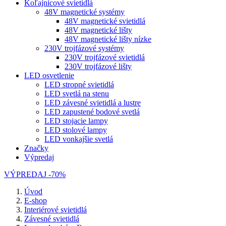
Koľajnicové svietidlá
48V magnetické systémy
48V magnetické svietidlá
48V magnetické lišty
48V magnetické lišty nízke
230V trojfázové systémy
230V trojfázové svietidlá
230V trojfázové lišty
LED osvetlenie
LED stropné svietidlá
LED svetlá na stenu
LED závesné svietidlá a lustre
LED zapustené bodové svetlá
LED stojacie lampy
LED stolové lampy
LED vonkajšie svetlá
Značky
Výpredaj
VÝPREDAJ -70%
Úvod
E-shop
Interiérové svietidlá
Závesné svietidlá