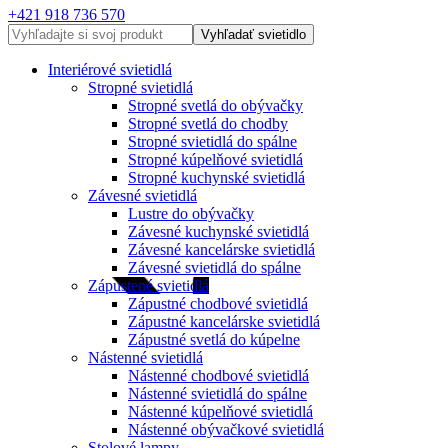
+421 918 736 570
Vyhľadať svietidlo
Interiérové svietidlá
Stropné svietidlá
Stropné svetlá do obývačky
Stropné svetlá do chodby
Stropné svietidlá do spálne
Stropné kúpelňové svietidlá
Stropné kuchynské svietidlá
Závesné svietidlá
Lustre do obývačky
Závesné kuchynské svietidlá
Závesné kancelárske svietidlá
Závesné svietidlá do spálne
Zápustené svietidlá
Zápustné chodbové svietidlá
Zápustné kancelárske svietidlá
Zápustné svetlá do kúpelne
Nástenné svietidlá
Nástenné chodbové svietidlá
Nástenné svietidlá do spálne
Nástenné kúpelňové svietidlá
Nástenné obývačkové svietidlá
Stolové lampy