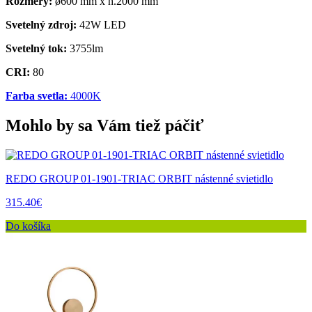
Rozmery:
ø600 mm x h.2000 mm
Svetelný zdroj:
42W LED
Svetelný tok:
3755lm
CRI:
80
Farba svetla:
4000K
Mohlo by sa Vám tiež páčiť
REDO GROUP 01-1901-TRIAC ORBIT nástenné svietidlo
315.40€
Do košíka