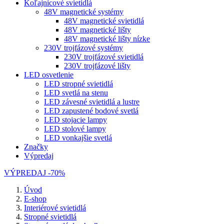
Koľajnicové svietidlá
48V magnetické systémy
48V magnetické svietidlá
48V magnetické lišty
48V magnetické lišty nízke
230V trojfázové systémy
230V trojfázové svietidlá
230V trojfázové lišty
LED osvetlenie
LED stropné svietidlá
LED svetlá na stenu
LED závesné svietidlá a lustre
LED zapustené bodové svetlá
LED stojacie lampy
LED stolové lampy
LED vonkajšie svetlá
Značky
Výpredaj
VÝPREDAJ -70%
Úvod
E-shop
Interiérové svietidlá
Stropné svietidlá