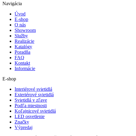
Navigácia
Úvod
E-shop
O nás
Showroom
Služby
Realizácie
Katalógy
Poradňa
FAQ
Kontakt
Informácie
E-shop
Interiérové svietidlá
Exteriérové svietidlá
Svietidlá v zľave
Podľa miestnosti
Koľajnicové svietidlá
LED osvetlenie
Značky
Výpredaj