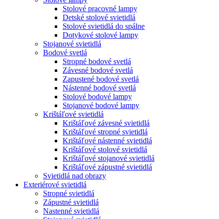
Stolové pracovné lampy
Detské stolové svietidlá
Stolové svietidlá do spálne
Dotykové stolové lampy
Stojanové svietidlá
Bodové svetlá
Stropné bodové svetlá
Závesné bodové svetlá
Zapustené bodové svetlá
Nástenné bodové svetlá
Stolové bodové lampy
Stojanové bodové lampy
Krištáľové svietidlá
Krištáľové závesné svietidlá
Krištáľové stropné svietidlá
Krištáľové nástenné svietidlá
Krištáľové stolové svietidlá
Krištáľové stojanové svietidlá
Krištáľové zápustné svietidlá
Svietidlá nad obrazy
Exteriérové svietidlá
Stropné svietidlá
Zápustné svietidlá
Nastenné svietidlá