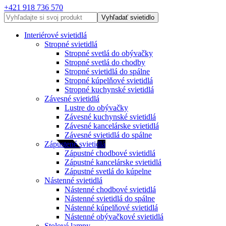
+421 918 736 570
Vyhľadať svietidlo
Interiérové svietidlá
Stropné svietidlá
Stropné svetlá do obývačky
Stropné svetlá do chodby
Stropné svietidlá do spálne
Stropné kúpelňové svietidlá
Stropné kuchynské svietidlá
Závesné svietidlá
Lustre do obývačky
Závesné kuchynské svietidlá
Závesné kancelárske svietidlá
Závesné svietidlá do spálne
Zápustené svietidlá
Zápustné chodbové svietidlá
Zápustné kancelárske svietidlá
Zápustné svetlá do kúpelne
Nástenné svietidlá
Nástenné chodbové svietidlá
Nástenné svietidlá do spálne
Nástenné kúpelňové svietidlá
Nástenné obývačkové svietidlá
Stolové lampy