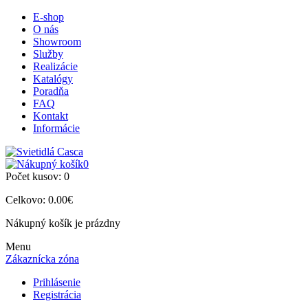
E-shop
O nás
Showroom
Služby
Realizácie
Katalógy
Poradňa
FAQ
Kontakt
Informácie
0
Počet kusov:
0
Celkovo:
0.00€
Nákupný košík je prázdny
Menu
Zákaznícka zóna
Prihlásenie
Registrácia