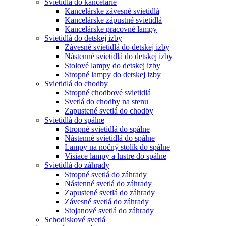
Svietidlá do kancelárie
Kancelárske závesné svietidlá
Kancelárske zápustné svietidlá
Kancelárske pracovné lampy
Svietidlá do detskej izby
Závesné svietidlá do detskej izby
Nástenné svietidlá do detskej izby
Stolové lampy do detskej izby
Stropné lampy do detskej izby
Svietidlá do chodby
Stropné chodbové svietidlá
Svetlá do chodby na stenu
Zapustené svetlá do chodby
Svietidlá do spálne
Stropné svietidlá do spálne
Nástenné svietidlá do spálne
Lampy na nočný stolík do spálne
Visiace lampy a lustre do spálne
Svietidlá do záhrady
Stropné svetlá do záhrady
Nástenné svetlá do záhrady
Zapustené svetlá do záhrady
Závesné svetlá do záhrady
Stojanové svetlá do záhrady
Schodiskové svetlá