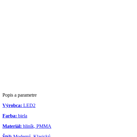
Popis a parametre
Výrobca:
LED2
Farba:
biela
Materiál:
hliník, PMMA
Štýl:
Moderný, Klasický