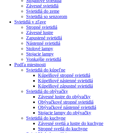
Stojanové svietidlá
Závesné svietidlá
Svietidlá do zeme
Svietidlá so senzorom
Svietidlá v zľave
Stropné svietidlá
Závesné lustre
Zapustené svietidlá
Nástenné svietidlá
Stolové lampy
Stojacie lampy
Vonkajšie svietidlá
Podľa miestnosti
Svietidlá do kúpeľne
Kúpelňové stropné svietidlá
Kúpelňové nástenné svietidlá
Kúpelňové zápustné svietidlá
Svietidlá do obývačky
Závesné lustre do obývačky
Obývačkové stropné svietidlá
Obývačkové nástenné svietidlá
Stojacie lampy do obývačky
Svietidlá do kuchyne
Závesné svetlá a lustre do kuchyne
Stropné svetlá do kuchyne