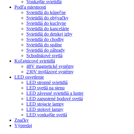
Vonkajšie svietidlá
Podľa miestnosti
Svietidlá do kúpeľne
Svietidlá do obývačky
Svietidlá do kuchyne
Svietidlá do kancelárie
Svietidlá do detskej izby
Svietidlá do chodby
Svietidlá do spálne
Svietidlá do záhrady
Schodiskové svetlá
Koľajnicové svietidlá
48V magnetické systémy
230V trojfázové systémy
LED osvetlenie
LED stropné svietidlá
LED svetlá na stenu
LED závesné svietidlá a lustre
LED zapustené bodové svetlá
LED stojacie lampy
LED stolové lampy
LED vonkajšie svetlá
Značky
Výpredaj