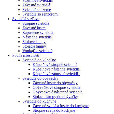
Stojanové svietidlá
Závesné svietidlá
Svietidlá do zeme
Svietidlá so senzorom
Svietidlá v zľave
Stropné svietidlá
Závesné lustre
Zapustené svietidlá
Nástenné svietidlá
Stolové lampy
Stojacie lampy
Vonkajšie svietidlá
Podľa miestnosti
Svietidlá do kúpeľne
Kúpelňové stropné svietidlá
Kúpelňové nástenné svietidlá
Kúpelňové zápustné svietidlá
Svietidlá do obývačky
Závesné lustre do obývačky
Obývačkové stropné svietidlá
Obývačkové nástenné svietidlá
Stojacie lampy do obývačky
Svietidlá do kuchyne
Závesné svetlá a lustre do kuchyne
Stropné svetlá do kuchyne