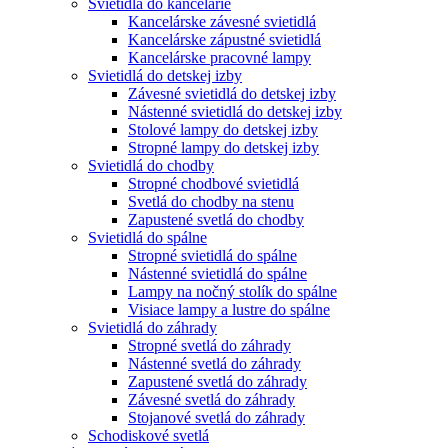
Svietidlá do kancelárie
Kancelárske závesné svietidlá
Kancelárske zápustné svietidlá
Kancelárske pracovné lampy
Svietidlá do detskej izby
Závesné svietidlá do detskej izby
Nástenné svietidlá do detskej izby
Stolové lampy do detskej izby
Stropné lampy do detskej izby
Svietidlá do chodby
Stropné chodbové svietidlá
Svetlá do chodby na stenu
Zapustené svetlá do chodby
Svietidlá do spálne
Stropné svietidlá do spálne
Nástenné svietidlá do spálne
Lampy na nočný stolík do spálne
Visiace lampy a lustre do spálne
Svietidlá do záhrady
Stropné svetlá do záhrady
Nástenné svetlá do záhrady
Zapustené svetlá do záhrady
Závesné svetlá do záhrady
Stojanové svetlá do záhrady
Schodiskové svetlá