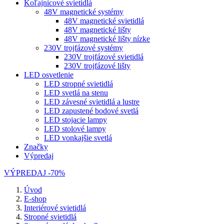
Koľajnicové svietidlá
48V magnetické systémy
48V magnetické svietidlá
48V magnetické lišty
48V magnetické lišty nízke
230V trojfázové systémy
230V trojfázové svietidlá
230V trojfázové lišty
LED osvetlenie
LED stropné svietidlá
LED svetlá na stenu
LED závesné svietidlá a lustre
LED zapustené bodové svetlá
LED stojacie lampy
LED stolové lampy
LED vonkajšie svetlá
Značky
Výpredaj
VÝPREDAJ -70%
Úvod
E-shop
Interiérové svietidlá
Stropné svietidlá