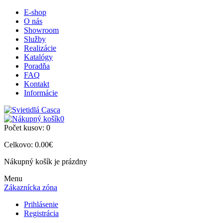
E-shop
O nás
Showroom
Služby
Realizácie
Katalógy
Poradňa
FAQ
Kontakt
Informácie
0
Počet kusov:
0
Celkovo:
0.00€
Nákupný košík je prázdny
Menu
Zákaznícka zóna
Prihlásenie
Registrácia