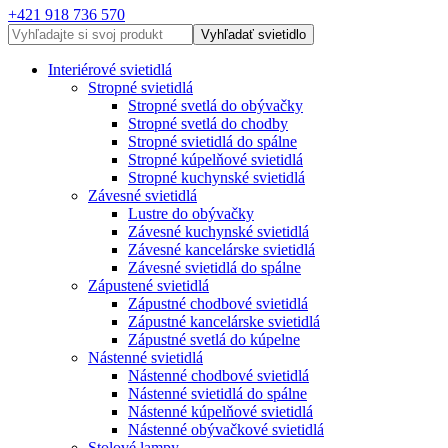
+421 918 736 570
Vyhľadať svietidlo
Interiérové svietidlá
Stropné svietidlá
Stropné svetlá do obývačky
Stropné svetlá do chodby
Stropné svietidlá do spálne
Stropné kúpelňové svietidlá
Stropné kuchynské svietidlá
Závesné svietidlá
Lustre do obývačky
Závesné kuchynské svietidlá
Závesné kancelárske svietidlá
Závesné svietidlá do spálne
Zápustené svietidlá
Zápustné chodbové svietidlá
Zápustné kancelárske svietidlá
Zápustné svetlá do kúpelne
Nástenné svietidlá
Nástenné chodbové svietidlá
Nástenné svietidlá do spálne
Nástenné kúpelňové svietidlá
Nástenné obývačkové svietidlá
Stolové lampy