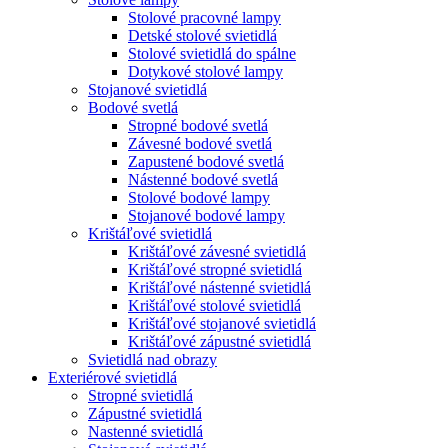
Stolové pracovné lampy
Detské stolové svietidlá
Stolové svietidlá do spálne
Dotykové stolové lampy
Stojanové svietidlá
Bodové svetlá
Stropné bodové svetlá
Závesné bodové svetlá
Zapustené bodové svetlá
Nástenné bodové svetlá
Stolové bodové lampy
Stojanové bodové lampy
Krištáľové svietidlá
Krištáľové závesné svietidlá
Krištáľové stropné svietidlá
Krištáľové nástenné svietidlá
Krištáľové stolové svietidlá
Krištáľové stojanové svietidlá
Krištáľové zápustné svietidlá
Svietidlá nad obrazy
Exteriérové svietidlá
Stropné svietidlá
Zápustné svietidlá
Nastenné svietidlá