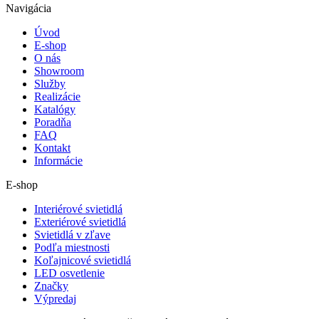
Navigácia
Úvod
E-shop
O nás
Showroom
Služby
Realizácie
Katalógy
Poradňa
FAQ
Kontakt
Informácie
E-shop
Interiérové svietidlá
Exteriérové svietidlá
Svietidlá v zľave
Podľa miestnosti
Koľajnicové svietidlá
LED osvetlenie
Značky
Výpredaj