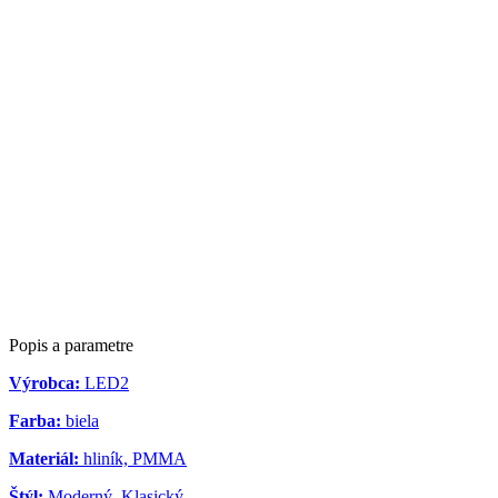
Popis a parametre
Výrobca:
LED2
Farba:
biela
Materiál:
hliník, PMMA
Štýl:
Moderný, Klasický