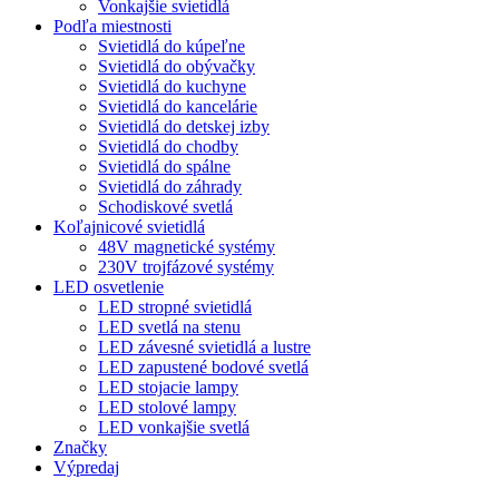
Vonkajšie svietidlá
Podľa miestnosti
Svietidlá do kúpeľne
Svietidlá do obývačky
Svietidlá do kuchyne
Svietidlá do kancelárie
Svietidlá do detskej izby
Svietidlá do chodby
Svietidlá do spálne
Svietidlá do záhrady
Schodiskové svetlá
Koľajnicové svietidlá
48V magnetické systémy
230V trojfázové systémy
LED osvetlenie
LED stropné svietidlá
LED svetlá na stenu
LED závesné svietidlá a lustre
LED zapustené bodové svetlá
LED stojacie lampy
LED stolové lampy
LED vonkajšie svetlá
Značky
Výpredaj