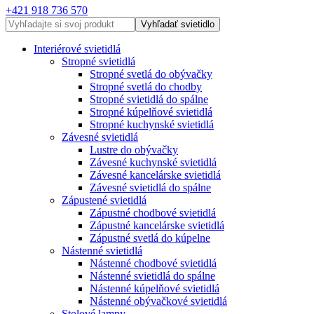
+421 918 736 570
Vyhľadať svietidlo
Interiérové svietidlá
Stropné svietidlá
Stropné svetlá do obývačky
Stropné svetlá do chodby
Stropné svietidlá do spálne
Stropné kúpelňové svietidlá
Stropné kuchynské svietidlá
Závesné svietidlá
Lustre do obývačky
Závesné kuchynské svietidlá
Závesné kancelárske svietidlá
Závesné svietidlá do spálne
Zápustené svietidlá
Zápustné chodbové svietidlá
Zápustné kancelárske svietidlá
Zápustné svetlá do kúpelne
Nástenné svietidlá
Nástenné chodbové svietidlá
Nástenné svietidlá do spálne
Nástenné kúpelňové svietidlá
Nástenné obývačkové svietidlá
Stolové lampy