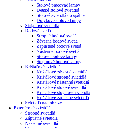
Stolové pracovné lampy
Detské stolové svietidlá
Stolové svietidlá do spálne
Dotykové stolové lampy
Stojanové svietidlá
Bodové svetlá
Stropné bodové svetlá
Závesné bodové svetlá
Zapustené bodové svetlá
Nástenné bodové svetlá
Stolové bodové lampy
Stojanové bodové lampy
Krištáľové svietidlá
Krištáľové závesné svietidlá
Krištáľové stropné svietidlá
Krištáľové nástenné svietidlá
Krištáľové stolové svietidlá
Krištáľové stojanové svietidlá
Krištáľové zápustné svietidlá
Svietidlá nad obrazy
Exteriérové svietidlá
Stropné svietidlá
Zápustné svietidlá
Nastenné svietidlá