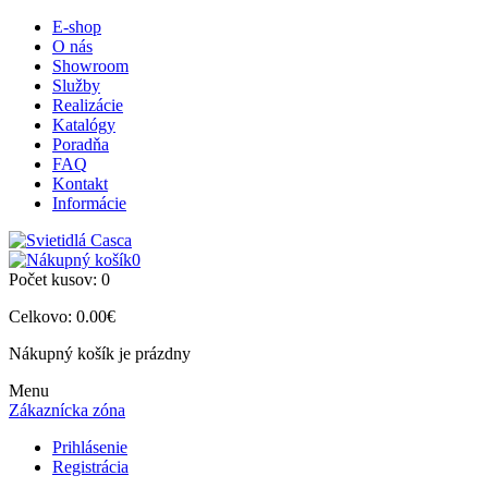
E-shop
O nás
Showroom
Služby
Realizácie
Katalógy
Poradňa
FAQ
Kontakt
Informácie
0
Počet kusov:
0
Celkovo:
0.00€
Nákupný košík je prázdny
Menu
Zákaznícka zóna
Prihlásenie
Registrácia