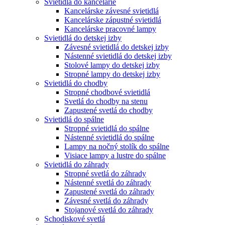
Svietidlá do kancelárie
Kancelárske závesné svietidlá
Kancelárske zápustné svietidlá
Kancelárske pracovné lampy
Svietidlá do detskej izby
Závesné svietidlá do detskej izby
Nástenné svietidlá do detskej izby
Stolové lampy do detskej izby
Stropné lampy do detskej izby
Svietidlá do chodby
Stropné chodbové svietidlá
Svetlá do chodby na stenu
Zapustené svetlá do chodby
Svietidlá do spálne
Stropné svietidlá do spálne
Nástenné svietidlá do spálne
Lampy na nočný stolík do spálne
Visiace lampy a lustre do spálne
Svietidlá do záhrady
Stropné svetlá do záhrady
Nástenné svetlá do záhrady
Zapustené svetlá do záhrady
Závesné svetlá do záhrady
Stojanové svetlá do záhrady
Schodiskové svetlá