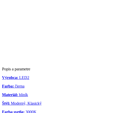
Popis a parametre
Výrobca:
LED2
Farba:
čierna
Materiál:
hliník
Štýl:
Moderný, Klasický
Farba svetla:
3000K