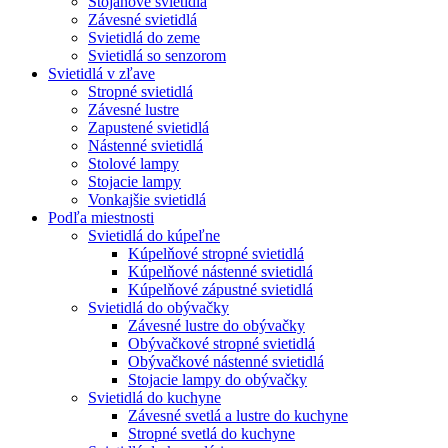
Stojanové svietidlá
Závesné svietidlá
Svietidlá do zeme
Svietidlá so senzorom
Svietidlá v zľave
Stropné svietidlá
Závesné lustre
Zapustené svietidlá
Nástenné svietidlá
Stolové lampy
Stojacie lampy
Vonkajšie svietidlá
Podľa miestnosti
Svietidlá do kúpeľne
Kúpelňové stropné svietidlá
Kúpelňové nástenné svietidlá
Kúpelňové zápustné svietidlá
Svietidlá do obývačky
Závesné lustre do obývačky
Obývačkové stropné svietidlá
Obývačkové nástenné svietidlá
Stojacie lampy do obývačky
Svietidlá do kuchyne
Závesné svetlá a lustre do kuchyne
Stropné svetlá do kuchyne