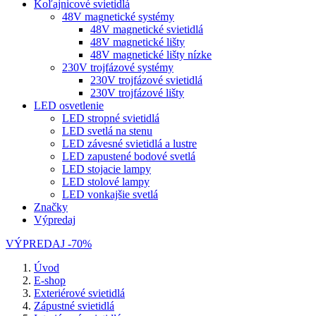
Koľajnicové svietidlá
48V magnetické systémy
48V magnetické svietidlá
48V magnetické lišty
48V magnetické lišty nízke
230V trojfázové systémy
230V trojfázové svietidlá
230V trojfázové lišty
LED osvetlenie
LED stropné svietidlá
LED svetlá na stenu
LED závesné svietidlá a lustre
LED zapustené bodové svetlá
LED stojacie lampy
LED stolové lampy
LED vonkajšie svetlá
Značky
Výpredaj
VÝPREDAJ -70%
Úvod
E-shop
Exteriérové svietidlá
Zápustné svietidlá