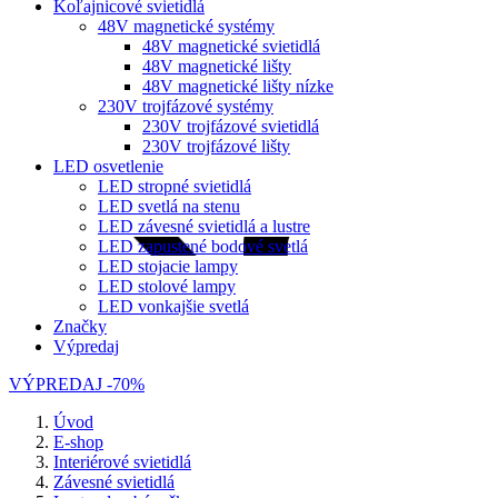
Koľajnicové svietidlá
48V magnetické systémy
48V magnetické svietidlá
48V magnetické lišty
48V magnetické lišty nízke
230V trojfázové systémy
230V trojfázové svietidlá
230V trojfázové lišty
LED osvetlenie
LED stropné svietidlá
LED svetlá na stenu
LED závesné svietidlá a lustre
LED zapustené bodové svetlá
LED stojacie lampy
LED stolové lampy
LED vonkajšie svetlá
Značky
Výpredaj
VÝPREDAJ -70%
Úvod
E-shop
Interiérové svietidlá
Závesné svietidlá