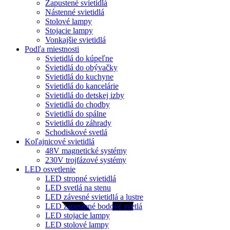
Zapustené svietidlá
Nástenné svietidlá
Stolové lampy
Stojacie lampy
Vonkajšie svietidlá
Podľa miestnosti
Svietidlá do kúpeľne
Svietidlá do obývačky
Svietidlá do kuchyne
Svietidlá do kancelárie
Svietidlá do detskej izby
Svietidlá do chodby
Svietidlá do spálne
Svietidlá do záhrady
Schodiskové svetlá
Koľajnicové svietidlá
48V magnetické systémy
230V trojfázové systémy
LED osvetlenie
LED stropné svietidlá
LED svetlá na stenu
LED závesné svietidlá a lustre
LED zapustené bodové svetlá
LED stojacie lampy
LED stolové lampy