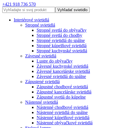
+421 918 736 570
Vyhľadať svietidlo
Interiérové svietidlá
Stropné svietidlá
Stropné svetlá do obývačky
Stropné svetlá do chodby
Stropné svietidlá do spálne
Stropné kúpelňové svietidlá
Stropné kuchynské svietidlá
Závesné svietidlá
Lustre do obývačky
Závesné kuchynské svietidlá
Závesné kancelárske svietidlá
Závesné svietidlá do spálne
Zápustené svietidlá
Zápustné chodbové svietidlá
Zápustné kancelárske svietidlá
Zápustné svetlá do kúpelne
Nástenné svietidlá
Nástenné chodbové svietidlá
Nástenné svietidlá do spálne
Nástenné kúpelňové svietidlá
Nástenné obývačkové svietidlá
Stolové lampy