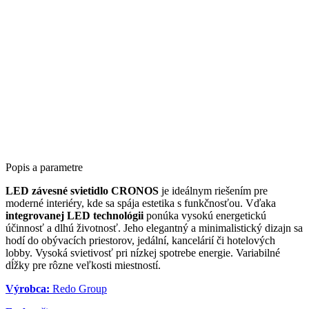
Popis a parametre
LED závesné svietidlo CRONOS
je ideálnym riešením pre
moderné interiéry, kde sa spája estetika s funkčnosťou. Vďaka
integrovanej LED technológii
ponúka vysokú energetickú
účinnosť a dlhú životnosť. Jeho elegantný a minimalistický dizajn sa
hodí do obývacích priestorov, jedální, kancelárií či hotelových
lobby. Vysoká svietivosť pri nízkej spotrebe energie. Variabilné
dĺžky pre rôzne veľkosti miestností.
Výrobca:
Redo Group