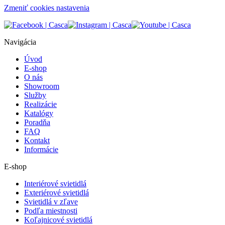
Zmeniť cookies nastavenia
Navigácia
Úvod
E-shop
O nás
Showroom
Služby
Realizácie
Katalógy
Poradňa
FAQ
Kontakt
Informácie
E-shop
Interiérové svietidlá
Exteriérové svietidlá
Svietidlá v zľave
Podľa miestnosti
Koľajnicové svietidlá