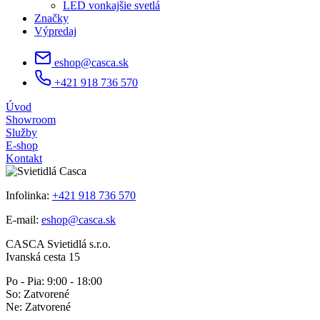
LED vonkajšie svetlá
Značky
Výpredaj
eshop@casca.sk
+421 918 736 570
Úvod
Showroom
Služby
E-shop
Kontakt
Infolinka:
+421 918 736 570
E-mail:
eshop@casca.sk
CASCA Svietidlá s.r.o.
Ivanská cesta 15
Po - Pia: 9:00 - 18:00
So: Zatvorené
Ne: Zatvorené