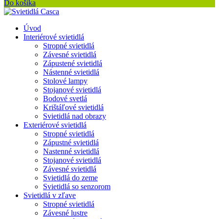
Do košíka
Úvod
Interiérové svietidlá
Stropné svietidlá
Závesné svietidlá
Zápustené svietidlá
Nástenné svietidlá
Stolové lampy
Stojanové svietidlá
Bodové svetlá
Krištáľové svietidlá
Svietidlá nad obrazy
Exteriérové svietidlá
Stropné svietidlá
Zápustné svietidlá
Nastenné svietidlá
Stojanové svietidlá
Závesné svietidlá
Svietidlá do zeme
Svietidlá so senzorom
Svietidlá v zľave
Stropné svietidlá
Závesné lustre