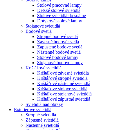
Stolové pracovné lampy
Detské stolové svietidlá
Stolové svietidlá do spálne
Dotykové stolové lampy
Stojanové svietidlá
Bodové svetlá
Stropné bodové svetlá
Závesné bodové svetlá
Zapustené bodové svetlá
Nástenné bodové svetlá
Stolové bodové lampy
Stojanové bodové lampy
Krištáľové svietidlá
Krištáľové závesné svietidlá
Krištáľové stropné svietidlá
Krištáľové nástenné svietidlá
Krištáľové stolové svietidlá
Krištáľové stojanové svietidlá
Krištáľové zápustné svietidlá
Svietidlá nad obrazy
Exteriérové svietidlá
Stropné svietidlá
Zápustné svietidlá
Nastenné svietidlá