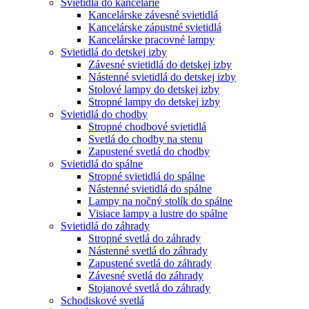
Svietidlá do kancelárie
Kancelárske závesné svietidlá
Kancelárske zápustné svietidlá
Kancelárske pracovné lampy
Svietidlá do detskej izby
Závesné svietidlá do detskej izby
Nástenné svietidlá do detskej izby
Stolové lampy do detskej izby
Stropné lampy do detskej izby
Svietidlá do chodby
Stropné chodbové svietidlá
Svetlá do chodby na stenu
Zapustené svetlá do chodby
Svietidlá do spálne
Stropné svietidlá do spálne
Nástenné svietidlá do spálne
Lampy na nočný stolík do spálne
Visiace lampy a lustre do spálne
Svietidlá do záhrady
Stropné svetlá do záhrady
Nástenné svetlá do záhrady
Zapustené svetlá do záhrady
Závesné svetlá do záhrady
Stojanové svetlá do záhrady
Schodiskové svetlá