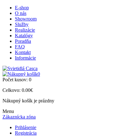
E-shop
O nás
Showroom
Služby
Realizácie
Katalógy
Poradňa
FAQ
Kontakt
Informácie
0
Počet kusov:
0
Celkovo:
0.00€
Nákupný košík je prázdny
Menu
Zákaznícka zóna
Prihlásenie
Registrácia