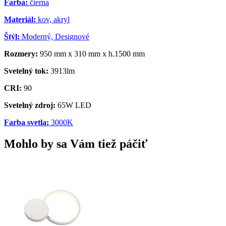
Farba:
čierna
Materiál:
kov, akryl
Štýl:
Moderný, Designové
Rozmery:
950 mm x 310 mm x h.1500 mm
Svetelný tok:
3913lm
CRI:
90
Svetelný zdroj:
65W LED
Farba svetla:
3000K
Mohlo by sa Vám tiež páčiť