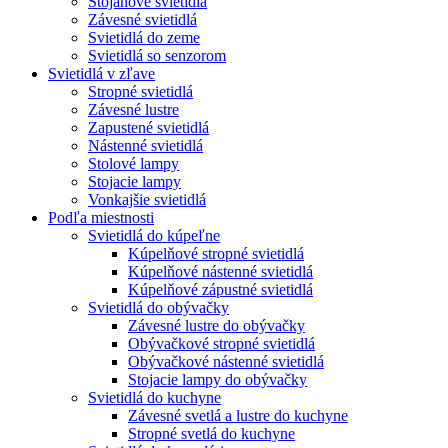
Stojanové svietidlá
Závesné svietidlá
Svietidlá do zeme
Svietidlá so senzorom
Svietidlá v zľave
Stropné svietidlá
Závesné lustre
Zapustené svietidlá
Nástenné svietidlá
Stolové lampy
Stojacie lampy
Vonkajšie svietidlá
Podľa miestnosti
Svietidlá do kúpeľne
Kúpelňové stropné svietidlá
Kúpelňové nástenné svietidlá
Kúpelňové zápustné svietidlá
Svietidlá do obývačky
Závesné lustre do obývačky
Obývačkové stropné svietidlá
Obývačkové nástenné svietidlá
Stojacie lampy do obývačky
Svietidlá do kuchyne
Závesné svetlá a lustre do kuchyne
Stropné svetlá do kuchyne