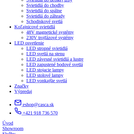
Svietidlá do chodby
Svietidlá do spálne
Svietidlá do záhrady
Schodiskové svetlá
Koľajnicové svietidlá
48V magnetické systémy
230V trojfázové systémy
LED osvetlenie
LED stropné svietidlá
LED svetlá na stenu
LED závesné svietidlá a lustre
LED zapustené bodové svetlá
LED stojacie lampy
LED stolové lampy
LED vonkajšie svetlá
Značky
Výpredaj
eshop@casca.sk
+421 918 736 570
Úvod
Showroom
Služby