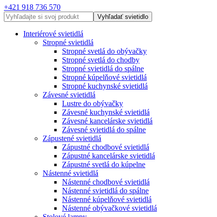
+421 918 736 570
Vyhľadať svietidlo
Interiérové svietidlá
Stropné svietidlá
Stropné svetlá do obývačky
Stropné svetlá do chodby
Stropné svietidlá do spálne
Stropné kúpelňové svietidlá
Stropné kuchynské svietidlá
Závesné svietidlá
Lustre do obývačky
Závesné kuchynské svietidlá
Závesné kancelárske svietidlá
Závesné svietidlá do spálne
Zápustené svietidlá
Zápustné chodbové svietidlá
Zápustné kancelárske svietidlá
Zápustné svetlá do kúpelne
Nástenné svietidlá
Nástenné chodbové svietidlá
Nástenné svietidlá do spálne
Nástenné kúpelňové svietidlá
Nástenné obývačkové svietidlá
Stolové lampy