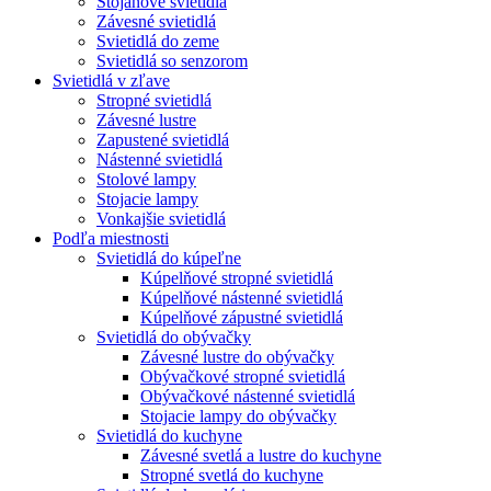
Stojanové svietidlá
Závesné svietidlá
Svietidlá do zeme
Svietidlá so senzorom
Svietidlá v zľave
Stropné svietidlá
Závesné lustre
Zapustené svietidlá
Nástenné svietidlá
Stolové lampy
Stojacie lampy
Vonkajšie svietidlá
Podľa miestnosti
Svietidlá do kúpeľne
Kúpelňové stropné svietidlá
Kúpelňové nástenné svietidlá
Kúpelňové zápustné svietidlá
Svietidlá do obývačky
Závesné lustre do obývačky
Obývačkové stropné svietidlá
Obývačkové nástenné svietidlá
Stojacie lampy do obývačky
Svietidlá do kuchyne
Závesné svetlá a lustre do kuchyne
Stropné svetlá do kuchyne