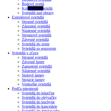
Bodové svetlá
Krištáľové svietidlá
Svietidlá nad obrazy
Exteriérové svietidlá
Stropné svietidlá
Zápustné svietidlá
Nastenné svietidlá
Stojanové svietidlá
Závesné svietidlá
Svietidlá do zeme
Svietidlá so senzorom
Svietidlá v zľave
Stropné svietidlá
Závesné lustre
Zapustené svietidlá
Nástenné svietidlá
Stolové lampy
Stojacie lampy
Vonkajšie svietidlá
Podľa miestnosti
Svietidlá do kúpeľne
Svietidlá do obývačky
Svietidlá do kuchyne
Svietidlá do kancelárie
Svietidlá do detskej izby