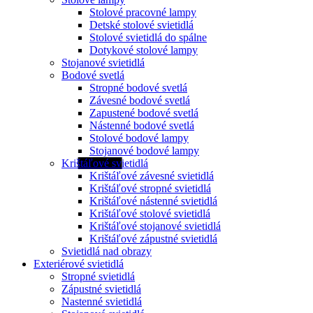
Stolové pracovné lampy
Detské stolové svietidlá
Stolové svietidlá do spálne
Dotykové stolové lampy
Stojanové svietidlá
Bodové svetlá
Stropné bodové svetlá
Závesné bodové svetlá
Zapustené bodové svetlá
Nástenné bodové svetlá
Stolové bodové lampy
Stojanové bodové lampy
Krištáľové svietidlá
Krištáľové závesné svietidlá
Krištáľové stropné svietidlá
Krištáľové nástenné svietidlá
Krištáľové stolové svietidlá
Krištáľové stojanové svietidlá
Krištáľové zápustné svietidlá
Svietidlá nad obrazy
Exteriérové svietidlá
Stropné svietidlá
Zápustné svietidlá
Nastenné svietidlá