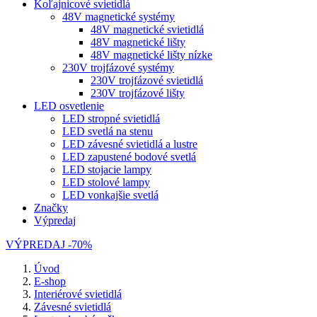
Koľajnicové svietidlá
48V magnetické systémy
48V magnetické svietidlá
48V magnetické lišty
48V magnetické lišty nízke
230V trojfázové systémy
230V trojfázové svietidlá
230V trojfázové lišty
LED osvetlenie
LED stropné svietidlá
LED svetlá na stenu
LED závesné svietidlá a lustre
LED zapustené bodové svetlá
LED stojacie lampy
LED stolové lampy
LED vonkajšie svetlá
Značky
Výpredaj
VÝPREDAJ -70%
Úvod
E-shop
Interiérové svietidlá
Závesné svietidlá