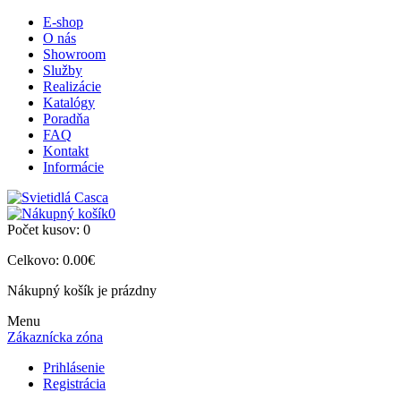
E-shop
O nás
Showroom
Služby
Realizácie
Katalógy
Poradňa
FAQ
Kontakt
Informácie
0
Počet kusov:
0
Celkovo:
0.00€
Nákupný košík je prázdny
Menu
Zákaznícka zóna
Prihlásenie
Registrácia