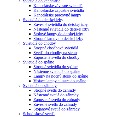
Svietidlá do kancelárie
Kancelárske závesné svietidlá
Kancelárske zápustné svietidlá
Kancelárske pracovné lampy
Svietidlá do detskej izby
Závesné svietidlá do detskej izby
Nástenné svietidlá do detskej izby
Stolové lampy do detskej izby
Stropné lampy do detskej izby
Svietidlá do chodby
Stropné chodbové svietidlá
Svetlá do chodby na stenu
Zapustené svetlá do chodby
Svietidlá do spálne
Stropné svietidlá do spálne
Nástenné svietidlá do spálne
Lampy na nočný stolík do spálne
Visiace lampy a lustre do spálne
Svietidlá do záhrady
Stropné svetlá do záhrady
Nástenné svetlá do záhrady
Zapustené svetlá do záhrady
Závesné svetlá do záhrady
Stojanové svetlá do záhrady
Schodiskové svetlá